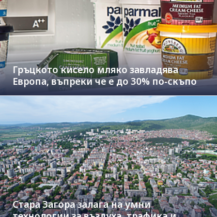
Гръцкото кисело мляко завладява
Европа, въпреки че е до 30% по-скъпо
Стара Загора залага на умни
технологии за въздуха, трафика и