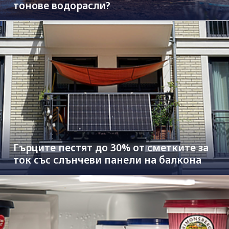
тонове водорасли?
Гърците пестят до 30% от сметките за
ток със слънчеви панели на балкона