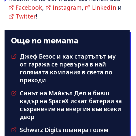
Facebook
,
Instagram
,
LinkedIn
и
Twitter
!
Още по темата
Джеф Безос и как стартъпът му
от гаража се превърна в най-
голямата компания в света по
приходи
Синът на Майкъл Дeл и бивш
кадър на SpaceX искат батерии за
съхранение на енергия във всеки
двор
Schwarz Digits планира голям