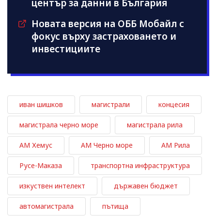
център за данни в България
Новата версия на ОББ Мобайл с
фокус върху застраховането и
инвестициите
иван шишков
магистрали
концесия
магистрала черно море
магистрала рила
АМ Хемус
АМ Черно море
АМ Рила
Русе-Маказа
транспортна инфраструктура
изкуствен интелект
държавен бюджет
автомагистрала
пътища