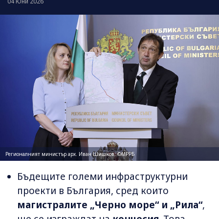
04 Юни 2026
Регионалният министър арх. Иван Шишков; ©МРРБ
Бъдещите големи инфраструктурни
проекти в България, сред които
магистралите „Черно море“ и „Рила“
,