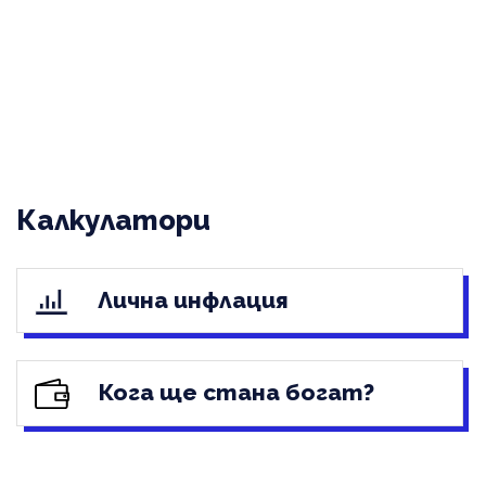
Калкулатори
Лична инфлация
Кога ще стана богат?