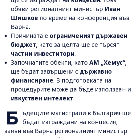
ще се изграждат на
концесия
. Това
обяви регионалният министър
Иван
Шишков
по време на конференция във
Варна.
Причината е
ограниченият държавен
бюджет
, като за целта ще се търсят
частни инвеститори
.
Започнатите обекти, като
АМ „Хемус“
,
ще бъдат завършени с
държавно
финансиране
. В подготовката на
процедурите може да бъде използван и
изкуствен интелект
.
Б
ъдещите магистрали в България ще
бъдат изграждани на концесия,
заяви във Варна регионалният министър