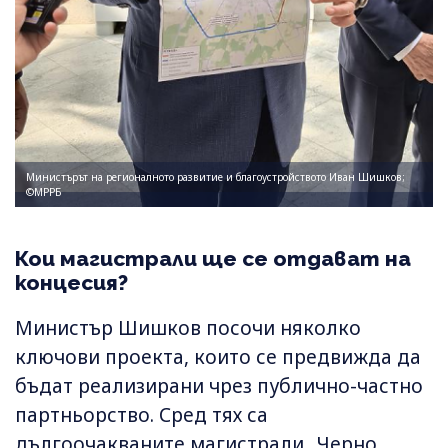
Министърът на регионалното развитие и благоустройството Иван Шишков;
©МРРБ
Кои магистрали ще се отдават на
концесия?
Министър Шишков посочи няколко
ключови проекта, които се предвижда да
бъдат реализирани чрез публично-частно
партньорство. Сред тях са
дългоочакваните магистрали „Черно