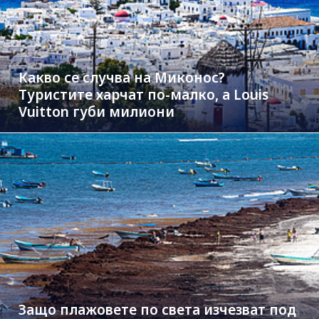
Какво се случва на Миконос?
Туристите харчат по-малко, а Louis
Vuitton губи милиони
Защо плажовете по света изчезват под