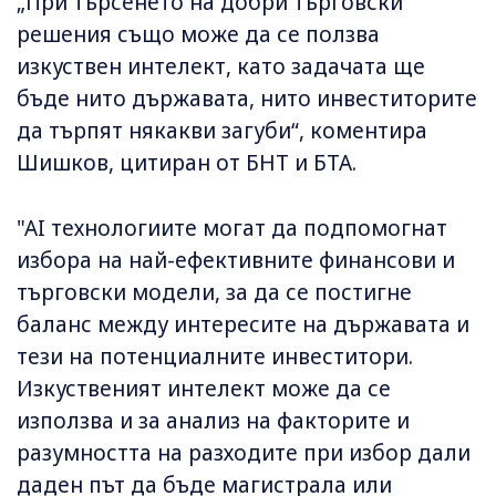
„При търсенето на добри търговски
решения също може да се ползва
изкуствен интелект, като задачата ще
бъде нито държавата, нито инвеститорите
да търпят някакви загуби“, коментира
Шишков, цитиран от БНТ и БТА.
"AI технологиите могат да подпомогнат
избора на най-ефективните финансови и
търговски модели, за да се постигне
баланс между интересите на държавата и
тези на потенциалните инвеститори.
Изкуственият интелект може да се
използва и за анализ на факторите и
разумността на разходите при избор дали
даден път да бъде магистрала или