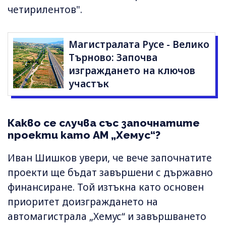
четирилентов".
Магистралата Русе - Велико
Търново: Започва
изграждането на ключов
участък
Какво се случва със започнатите
проекти като АМ „Хемус“?
Иван Шишков увери, че вече започнатите
проекти ще бъдат завършени с държавно
финансиране. Той изтъкна като основен
приоритет доизграждането на
автомагистрала „Хемус“ и завършването