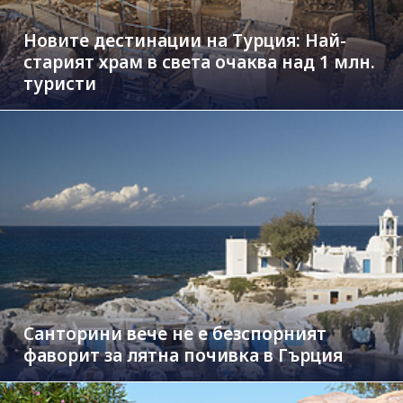
Новите дестинации на Турция: Най-
старият храм в света очаква над 1 млн.
туристи
Санторини вече не е безспорният
фаворит за лятна почивка в Гърция