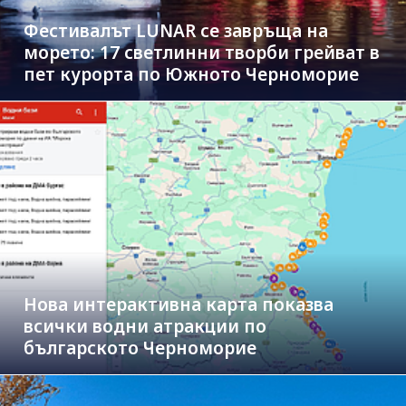
Фестивалът LUNAR се завръща на
морето: 17 светлинни творби грейват в
пет курорта по Южното Черноморие
Нова интерактивна карта показва
всички водни атракции по
българското Черноморие