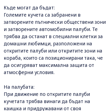
Къде могат да бъдат:
Големите кучета са забранени в
затворените пътнически обществени зони
и затворените автомобилни палуби. Те
трябва да останат в специални клетки за
домашни любимци, разположени на
откритите палуби или откритите зони на
кораба, които са позиционирани така, че
да осигуряват максимална защита от
атмосферни условия.
На палубата:
При движение по откритите палуби
кучетата трябва винаги да бъдат на
каишка и придружавани от своя