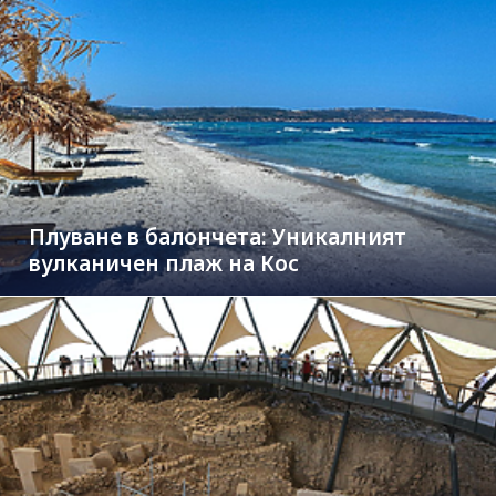
Плуване в балончета: Уникалният
вулканичен плаж на Кос