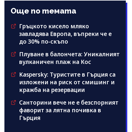
Още по темата
Гръцкото кисело мляко
завладява Европа, въпреки че е
до 30% по-скъпо
Плуване в балончета: Уникалният
вулканичен плаж на Кос
Kaspersky: Туристите в Гърция са
изложени на риск от смишинг и
кражба на резервации
Санторини вече не е безспорният
фаворит за лятна почивка в
Гърция