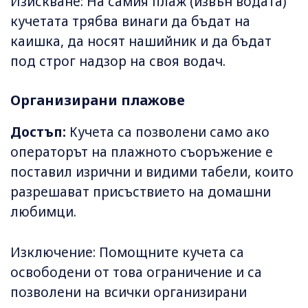
Изискване: На самия плаж (извън водата)
кучетата трябва винаги да бъдат на
каишка, да носят нашийник и да бъдат
под строг надзор на своя водач.
Организирани плажове
Достъп:
Кучета са позволени само ако
операторът на плажното съоръжение е
поставил изрични и видими табели, които
разрешават присъствието на домашни
любимци.
Изключение: Помощните кучета са
освободени от това ограничение и са
позволени на всички организирани