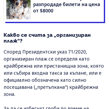
разпродаде билети на цена
от $8000
Какво се счита за „организиран
плаж“?
Според Президентски указ 71/2020,
организиран плаж се определя като
крайбрежна или пристанищна зона, която
или събира входна такса за къпане, или е
официално обозначена като силно
посещавана („претъпкана“) крайбрежна
зона.
За да се избегнат глоби по време на