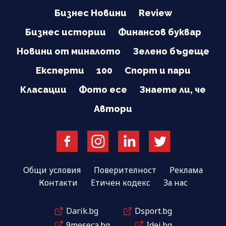
Бизнес Новини
Review
Бизнес истории
Финансов буквар
Новини от миналото
Зелено бъдеще
Експерти
100
Спорт и пари
Класации
Фото есе
Знаете ли, че
Автори
Общи условия
Поверителност
Реклама
Контакти
Етичен кодекс
За нас
Darik.bg
Dsport.bg
9meseca.bg
Idei.bg