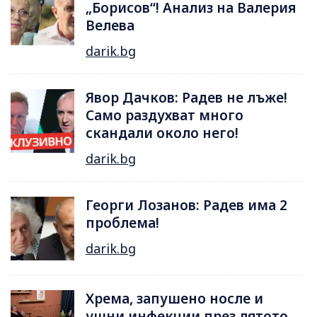
„Борисов“! Анализ на Валерия
Велева
darik.bg
Явор Дачков: Радев не лъже!
Само раздухват много
скандали около него!
darik.bg
Георги Лозанов: Радев има 2
проблема!
darik.bg
Хрема, запушено носле и
ушни инфекции през лятотo -