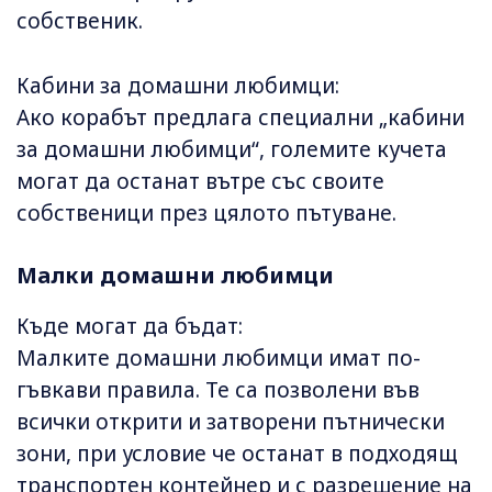
собственик.
Кабини за домашни любимци:
Ако корабът предлага специални „кабини
за домашни любимци“, големите кучета
могат да останат вътре със своите
собственици през цялото пътуване.
Малки домашни любимци
Къде могат да бъдат:
Малките домашни любимци имат по-
гъвкави правила. Те са позволени във
всички открити и затворени пътнически
зони, при условие че останат в подходящ
транспортен контейнер и с разрешение на