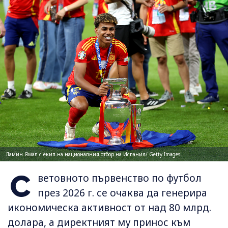
Ламин Ямал с екип на националния отбор на Испания/ Getty Images
С
ветовното първенство по футбол
през 2026 г. се очаква да генерира
икономическа активност от над 80 млрд.
долара, а директният му принос към