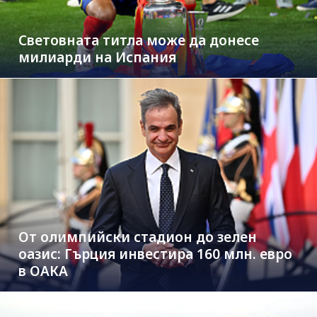
Световната титла може да донесе
милиарди на Испания
От олимпийски стадион до зелен
оазис: Гърция инвестира 160 млн. евро
в ОАКА