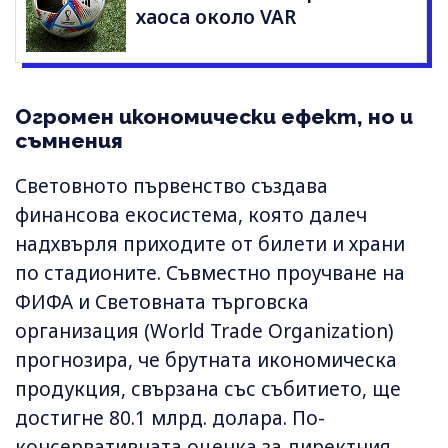
хаоса около VAR
Огромен икономически ефект, но и
съмнения
Световното първенство създава
финансова екосистема, която далеч
надхвърля приходите от билети и храни
по стадионите. Съвместно проучване на
ФИФА и Световната търговска
организация (World Trade Organization)
прогнозира, че брутната икономическа
продукция, свързана със събитието, ще
достигне 80.1 млрд. долара. По-
консервативната оценка за директния