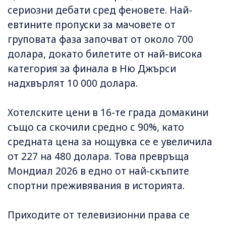
сериозни дебати сред феновете. Най-
евтините пропуски за мачовете от
груповата фаза започват от около 700
долара, докато билетите от най-висока
категория за финала в Ню Джърси
надхвърлят 10 000 долара.
Хотелските цени в 16-те града домакини
също са скочили средно с 90%, като
средната цена за нощувка се е увеличила
от 227 на 480 долара. Това превръща
Мондиал 2026 в едно от най-скъпите
спортни преживявания в историята.
Приходите от телевизионни права се