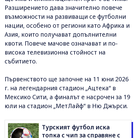
Разширението дава значително повече
възможности на развиващи се футболни
нации, особено от региони като Африка и
Азия, които получават допълнителни
квоти. Повече мачове означават и по-
висока телевизионна стойност на
събитието.
Първенството ще започне на 11 юни 2026
г. на легендарния стадион „Ацтека“ в
Мексико Сити, а финалът е насрочен за 19
юли на стадион „МетЛайф“ в Ню Джърси.
Турският футбол иска
топка с чип за справяне с