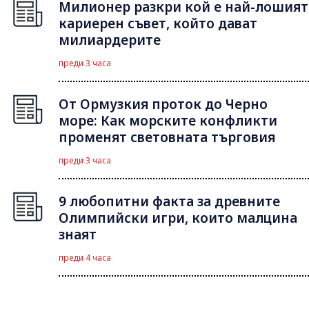
Милионер разкри кой е най-лошият
кариерен съвет, който дават
милиардерите
преди 3 часа
От Ормузкия проток до Черно
море: Как морските конфликти
променят световната търговия
преди 3 часа
9 любопитни факта за древните
Олимпийски игри, които малцина
знаят
преди 4 часа