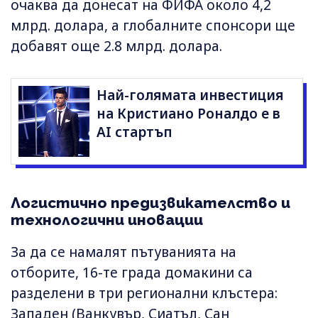
очаква да донесат на ФИФА около 4,2
млрд. долара, а глобалните спонсори ще
добавят още 2.8 млрд. долара.
Най-голямата инвестиция
на Кристиано Роналдо е в
AI стартъп
Логистично предизвикателство и
технологични иновации
За да се намалят пътуванията на
отборите, 16-те града домакини са
разделени в три регионални клъстера:
Западен (Ванкувър, Сиатъл, Сан