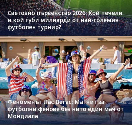
Световно първенство 2026: Кой печели
и кой губи милиарди от най-големия
футболен турнир?
Феноменът Лас Вегас: Магнит за
футболни фенове без нито един мач от
Мондиала