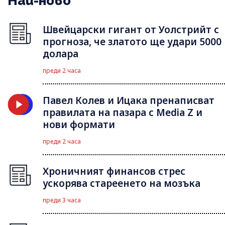
Най-ново
Швейцарски гигант от Уолстрийт с
прогноза, че златото ще удари 5000
долара
преди 2 часа
Павел Колев и Ицака пренаписват
правилата на пазара с Media Z и
нови формати
преди 2 часа
Хроничният финансов стрес
ускорява стареенето на мозъка
преди 3 часа