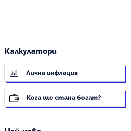
Калкулатори
Лична инфлация
Кога ще стана богат?