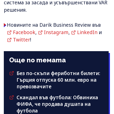
система за засада и усъвършенствани VAR
решения.
Новините на Darik Business Review във
Facebook
,
Instagram
,
LinkedIn
и
Twitter
!
Още по темата
Без по-скъпи фериботни билети:
Гърция отпуска 60 млн. евро на
превозвачите
Скандал във футбола: Обвиниха
ФИФА, че продава душата на
футбола