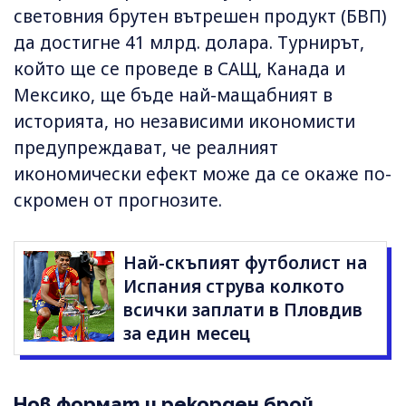
световния брутен вътрешен продукт (БВП)
да достигне 41 млрд. долара. Турнирът,
който ще се проведе в САЩ, Канада и
Мексико, ще бъде най-мащабният в
историята, но независими икономисти
предупреждават, че реалният
икономически ефект може да се окаже по-
скромен от прогнозите.
Най-скъпият футболист на
Испания струва колкото
всички заплати в Пловдив
за един месец
Нов формат и рекорден брой