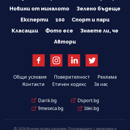
Новини от миналото
Зелено бъдеще
Експерти
100
Спорт и пари
Класации
Фото есе
Знаете ли, че
Автори
Общи условия
Поверителност
Реклама
Контакти
Етичен кодекс
За нас
Darik.bg
Dsport.bg
9meseca.bg
Idei.bg
© 2026 Всички права запазени. Позоваването с хиперлинк е