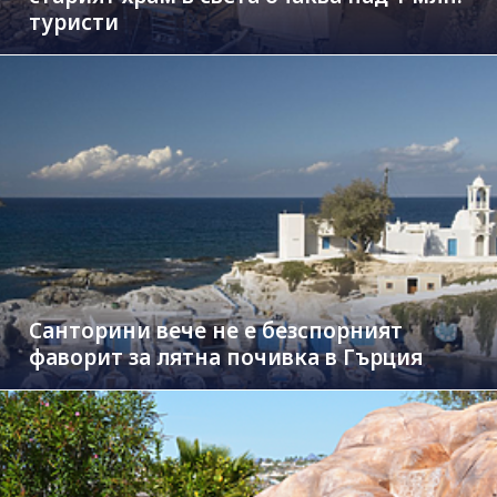
туристи
Санторини вече не е безспорният
фаворит за лятна почивка в Гърция