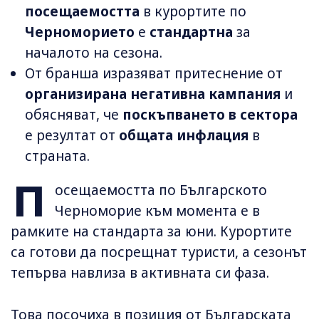
посещаемостта
в курортите по
Черноморието
е
стандартна
за
началото на сезона.
От бранша изразяват притеснение от
организирана негативна кампания
и
обясняват, че
поскъпването в сектора
е резултат от
общата инфлация
в
страната.
П
осещаемостта по Българското
Черноморие към момента е в
рамките на стандарта за юни. Курортите
са готови да посрещнат туристи, а сезонът
тепърва навлиза в активната си фаза.
Това посочиха в позиция от Българската