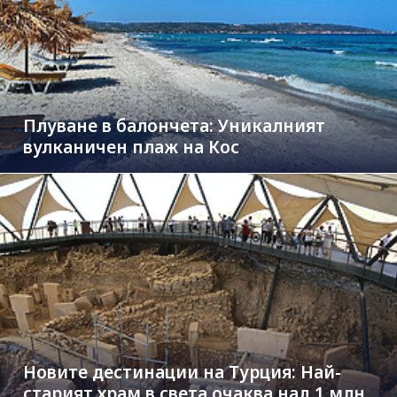
Плуване в балончета: Уникалният
вулканичен плаж на Кос
Новите дестинации на Турция: Най-
старият храм в света очаква над 1 млн.