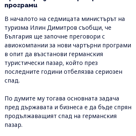
програми
В началото на седмицата министърът на
туризма Илин Димитров съобщи, че
България ще започне преговори с
авиокомпании за нови чартърни програми
в опит да възстанови германския
туристически пазар, който през
последните години отбелязва сериозен
спад.
По думите му тогава основната задача
пред държавата и бизнеса е да бъде спрян
продължаващият спад на германския
пазар.