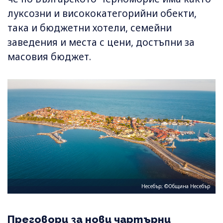
луксозни и висококатегорийни обекти,
така и бюджетни хотели, семейни
заведения и места с цени, достъпни за
масовия бюджет.
Несебър; ©Община Несебър
Преговори за нови чартърни