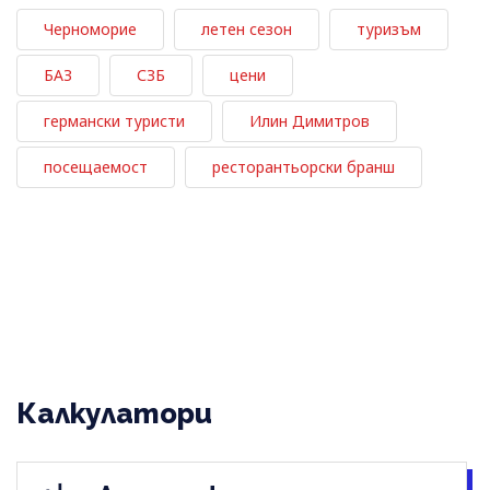
Черноморие
летен сезон
туризъм
БАЗ
СЗБ
цени
германски туристи
Илин Димитров
посещаемост
ресторантьорски бранш
Калкулатори