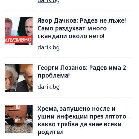
darik.bg
Явор Дачков: Радев не лъже!
Само раздухват много
скандали около него!
darik.bg
Георги Лозанов: Радев има 2
проблема!
darik.bg
Хрема, запушено носле и
ушни инфекции през лятотo -
какво трябва да знае всеки
родител