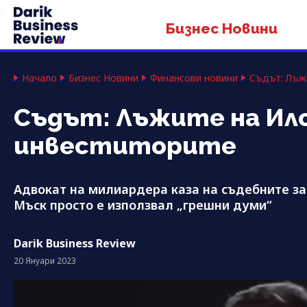
Бизнес Новини
Начало
Бизнес Новини
Финансови новини
Съдът: Лъжи
Съдът: Лъжите на Ило
инвеститорите
Адвокат на милиардера каза на съдебните за
Мъск просто е използвал „грешни думи“
Darik Business Review
20 Януари 2023