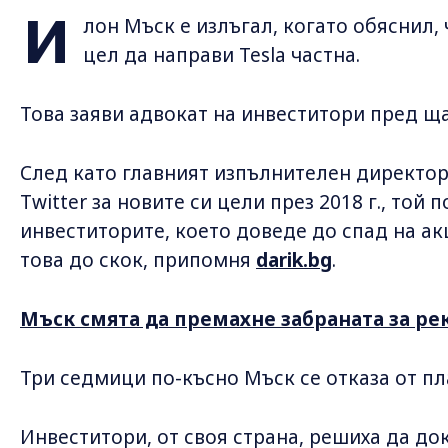
И
лон Мъск е излъгал, когато обяснил, 
цел да направи Tesla частна.
Това заяви адвокат на инвеститори пред ща
След като главният изпълнителен директо
Twitter за новите си цели през 2018 г., той
инвеститорите, което доведе до спад на ак
това до скок, припомня
darik.bg
.
Мъск смята да премахне забраната за ре
Три седмици по-късно Мъск се отказа от пл
Инвеститори, от своя страна, решиха да до