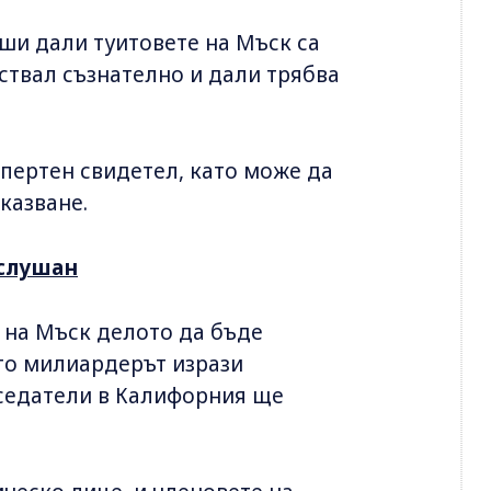
ши дали туитовете на Мъск са
ствал съзнателно и дали трябва
спертен свидетел, като може да
казване.
зслушан
о на Мъск делото да бъде
то милиардерът изрази
аседатели в Калифорния ще