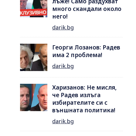
лъже! Само раздухват
много скандали около
него!
darik.bg
Георги Лозанов: Радев
има 2 проблема!
darik.bg
Харизанов: Не мисля,
че Радев излъга
избирателите си с
външната политика!
darik.bg