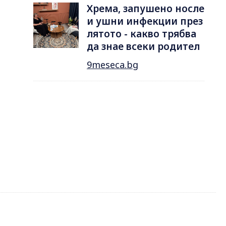
Хрема, запушено носле
и ушни инфекции през
лятотo - какво трябва
да знае всеки родител
9meseca.bg