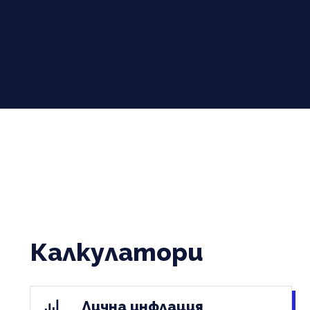
Калкулатори
Лична инфлация