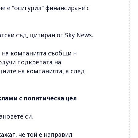
че е “осигурил“ финансиране с
тски съд, цитиран от Sky News.
р на компанията съобщи н
 получи подкрепата на
циите на компанията, а след
клами с политическа цел
ановете си.
кажат, че той е направил