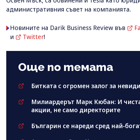
Освен Мъск, са обвинени и Tesla като юрид
административния съвет на компанията.
Новините на Darik Business Review във
F
и
Twitter
!
Още по темата
Битката с огромен залог за невид
Милиардерът Марк Кюбан: И чиста
акции, не само директорите
Българин се нареди сред най-бог