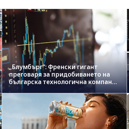
„Блумбърг“: Френски гигант
преговаря за придобиването на
българска технологична компания
в сделка за 1.3 млрд. евро