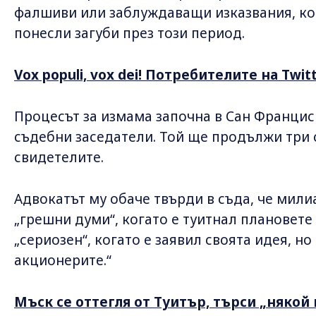
фалшиви или заблуждаващи изказвания, кои
понесли загуби през този период.
Vox populi, vox dei! Потребителите на Twi
Процесът за измама започна в Сан Франциск
съдебни заседатели. Той ще продължи три с
свидетелите.
Адвокатът му обаче твърди в съда, че мили
„грешни думи“, когато е туитнал плановете 
„сериозен“, когато е заявил своята идея, но
акционерите.“
Мъск се оттегля от Туитър, търси „някой 