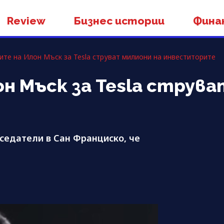
Review
Бизнес истории
Фина
те на Илон Мъск за Tesla струват милиони на инвеститорите
н Мъск за Tesla струва
седатели в Сан Франциско, че