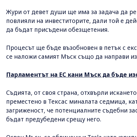
Жури от девет души ще има за задача да ре
повлияли на инвеститорите, дали той е дей
да бъдат присъдени обезщетения.
Процесът ще бъде възобновен в петък с ек
се наложи самият Мъск също да направи из
Парламентът на ЕС кани Мъск да бъде и
Съдията, от своя страна, отхвърли исканет
преместено в Тексас миналата седмица, ка
загриженост, че потенциалните съдебни з
бъдат предубедени срещу него.