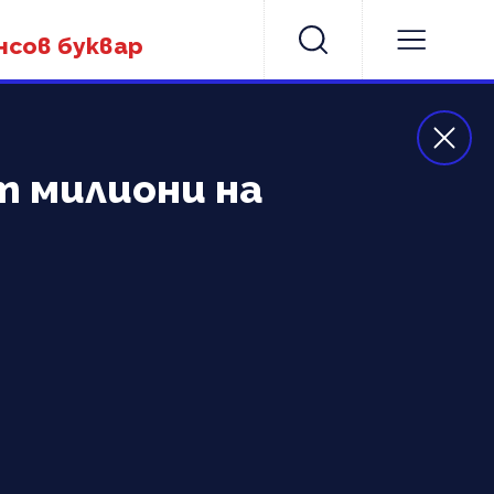
нсов буквар
т милиони на