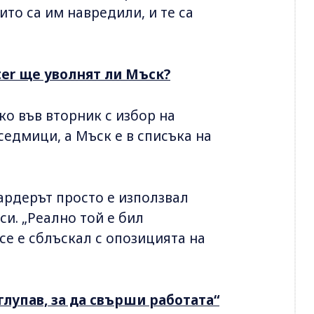
то са им навредили, и те са
tter ще уволнят ли Мъск?
о във вторник с избор на
едмици, а Мъск е в списъка на
ардерът просто е използвал
си. „Реално той е бил
 се е сблъскал с опозицията на
глупав, за да свърши работата“