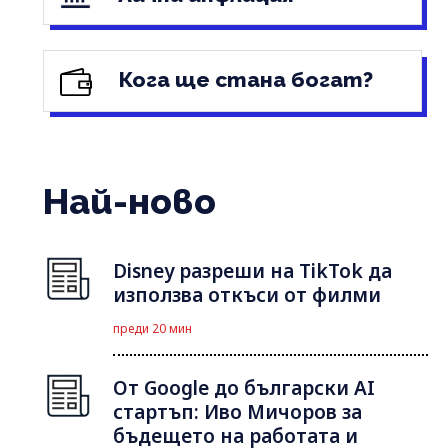
Кога ще стана богат?
Най-ново
Disney разреши на TikTok да
използва откъси от филми
преди 20 мин
От Google до български AI
стартъп: Иво Мичоров за
бъдещето на работата и