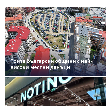
Трите български общини с най-
високи местни данъци