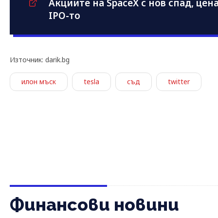
Акциите на SpaceX с нов спад, це
IPO-то
Източник: darik.bg
илон мъск
tesla
съд
twitter
Финансови новини