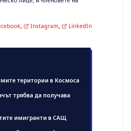
ическо лице, и членовете на
acebook
,
Instagram
,
LinkedIn
имите територии в Космоса
чът трябва да получава
атите имигранти в САЩ