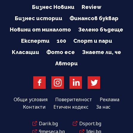
Бизнес Новини
Review
Бизнес истории
Финансов буквар
Новини от миналото
Зелено бъдеще
Експерти
100
Спорт и пари
Класации
Фото есе
Знаете ли, че
Автори
Общи условия
Поверителност
Реклама
Контакти
Етичен кодекс
За нас
Darik.bg
Dsport.bg
9meseca.bg
Idei.bg