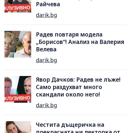
Райчева
darik.bg
Радев повтаря модела
„Борисов“! Анализ на Валерия
Велева
darik.bg
Явор Дачков: Радев не лъже!
Само раздухват много
скандали около него!
darik.bg
Честита дъщеричка на
прекрасната ни лекторка от