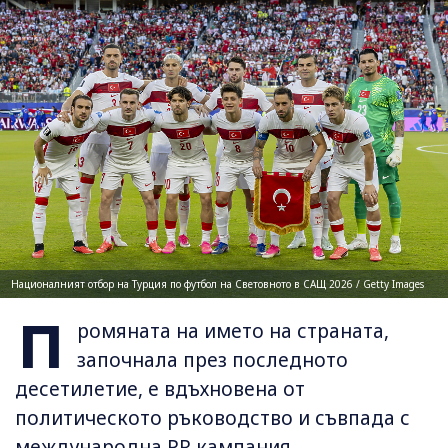
Националният отбор на Турция по футбол на Световното в САЩ 2026 / Getty Images
П
ромяната на името на страната,
започнала през последното
десетилетие, е вдъхновена от
политическото ръководство и съвпада с
международна PR кампания.