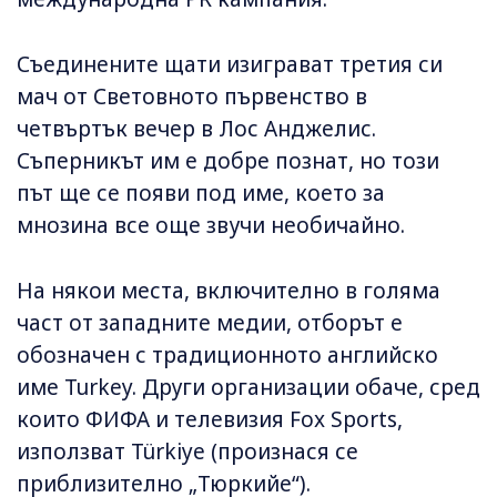
Съединените щати изиграват третия си
мач от Световното първенство в
четвъртък вечер в Лос Анджелис.
Съперникът им е добре познат, но този
път ще се появи под име, което за
мнозина все още звучи необичайно.
На някои места, включително в голяма
част от западните медии, отборът е
обозначен с традиционното английско
име Turkey. Други организации обаче, сред
които ФИФА и телевизия Fox Sports,
използват Türkiye (произнася се
приблизително „Тюркийе“).