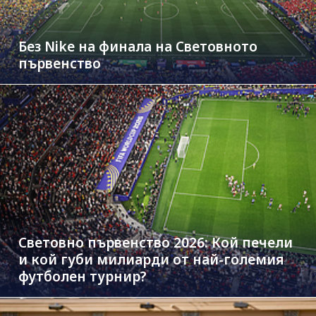
Без Nike на финала на Световното
първенство
Световно първенство 2026: Кой печели
и кой губи милиарди от най-големия
футболен турнир?