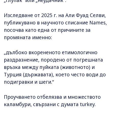
„глупак“ или „неудачник“.
Изследване от 2025 г. на Али Фуад Селви,
публикувано в научното списание Names,
посочва като една от причините за
промяната именно:
„дълбоко вкорененото етимологично
раздразнение, породено от погрешната
връзка между пуйката (животното) и
Турция (държавата), което често води до
подигравки и шеги.“
Проучването отбелязва и множеството
каламбури, свързани с думата turkey.