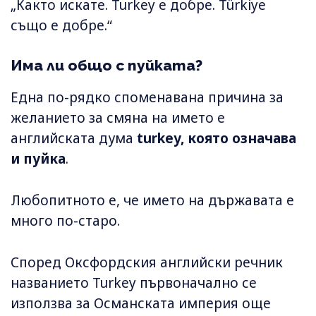
„Както искате. Turkey е добре. Türkiye
също е добре.“
Има ли общо с пуйката?
Една по-рядко споменавана причина за
желанието за смяна на името е
английската дума
turkey, която означава
и пуйка
.
Любопитното е, че името на държавата е
много по-старо.
Според Оксфордския английски речник
названието Turkey първоначално се
използва за Османската империя още