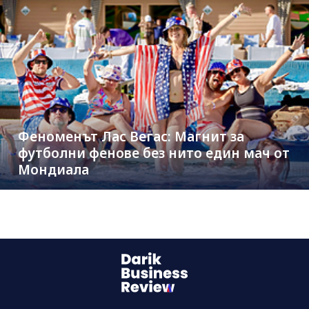
Феноменът Лас Вегас: Магнит за
футболни фенове без нито един мач от
Мондиала