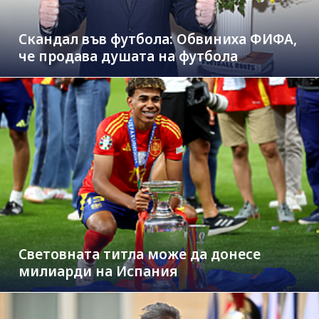
Скандал във футбола: Обвиниха ФИФА,
че продава душата на футбола
Световната титла може да донесе
милиарди на Испания