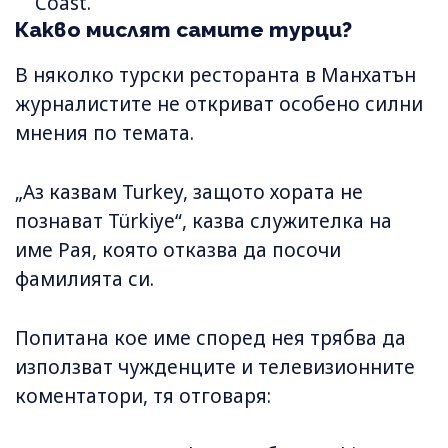
Coast.
Какво мислят самите турци?
В няколко турски ресторанта в Манхатън
журналистите не откриват особено силни
мнения по темата.
„Аз казвам Turkey, защото хората не
познават Türkiye“, казва служителка на
име Рая, която отказва да посочи
фамилията си.
Попитана кое име според нея трябва да
използват чужденците и телевизионните
коментатори, тя отговаря: