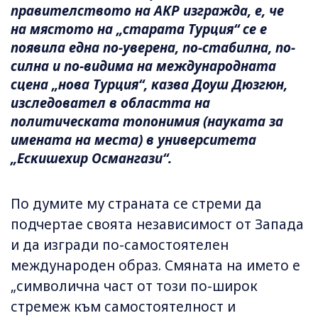
правителството на AKP изгражда, е, че
на мястото на „старата Турция“ се е
появила една по-уверена, по-стабилна, по-
силна и по-видима на международната
сцена „нова Турция“, казва Доуш Дюзгюн,
изследовател в областта на
политическата топонимия (науката за
имената на места) в университета
„Ескишехир Османгази“.
По думите му страната се стреми да
подчертае своята независимост от Запада
и да изгради по-самостоятелен
международен образ. Смяната на името е
„символична част от този по-широк
стремеж към самостоятелност и