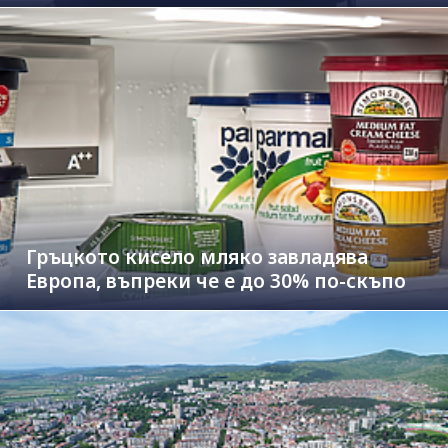
Гръцкото кисело мляко завладява
Европа, въпреки че е до 30% по-скъпо