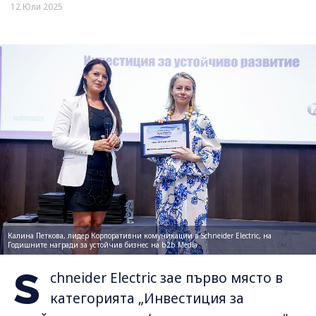
12 Юли 2025
Калина Петкова, лидер Корпоративни комуникации в Schneider Electric, на
Годишните награди за устойчив бизнес на b2b Media
S
chneider Electric зае първо място в
категорията „Инвестиция за