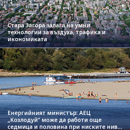
Стара Загора залага на умни
технологии за въздуха, трафика и
икономиката
Енергийният министър: АЕЦ
„Козлодуй“ може да работи още
седмица и половина при ниските нива