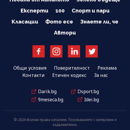
Експерти
100
Спорт и пари
Класации
Фото есе
Знаете ли, че
Автори
Общи условия
Поверителност
Реклама
Контакти
Етичен кодекс
За нас
Darik.bg
Dsport.bg
9meseca.bg
Idei.bg
© 2026 Всички права запазени. Позоваването с хиперлинк е
задължително.