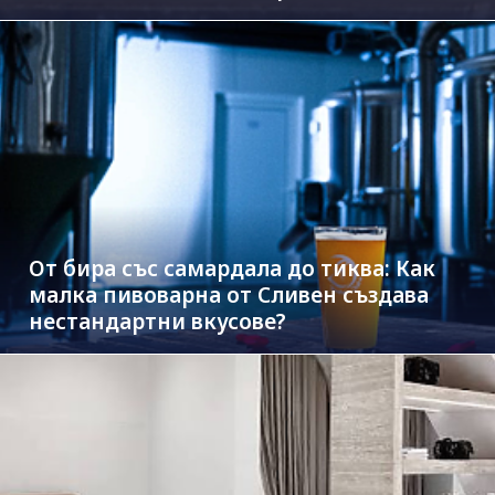
на Дунав
От бира със самардала до тиква: Как
малка пивоварна от Сливен създава
нестандартни вкусове?