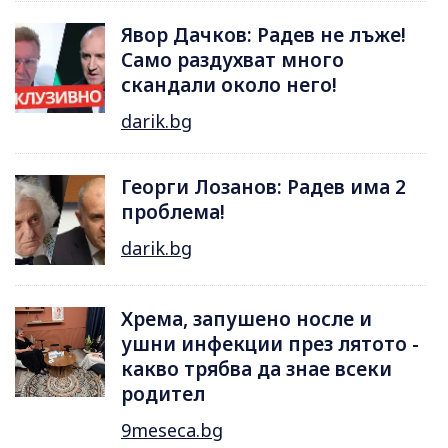
Явор Дачков: Радев не лъже!
Само раздухват много
скандали около него!
darik.bg
Георги Лозанов: Радев има 2
проблема!
darik.bg
Хрема, запушено носле и
ушни инфекции през лятотo -
какво трябва да знае всеки
родител
9meseca.bg