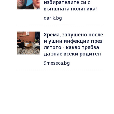
избирателите си с
външната политика!
darik.bg
Хрема, запушено носле
и ушни инфекции през
лятотo - какво трябва
да знае всеки родител
9meseca.bg