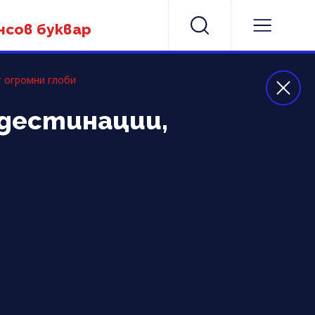
нсов буквар
т огромни глоби
 дестинации,