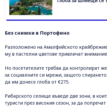
глоба за шляещи се 
Без снимки в Портофино
Разположено на Амалфийското крайбрежие
му в пастелни цветове привличат внимание
Но посетителите трябва да контролират же
за социалните си мрежи, защото спирането
да им донесе глоба от €275.
Рибарското селище въведе две зони, в коит
туристи през високия сезон, за да попречат