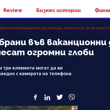
Review
Бизнес истории
Фина
брани във ваканционни дестинации, които могат да ви донеса
брани във ваканционни
несат огромни глоби
зи три елемента могат да ви
заедно с камерата на телефона