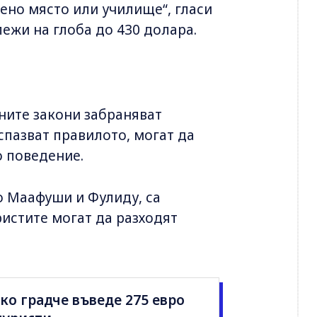
ено място или училище“, гласи
длежи на глоба до 430 долара.
ните закони забраняват
спазват правилото, могат да
о поведение.
о Маафуши и Фулиду, са
ристите могат да разходят
о градче въведе 275 евро