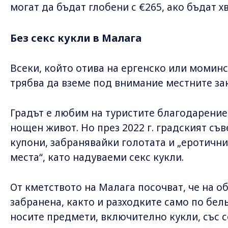
могат да бъдат глобени с €265, ако бъдат х
Без секс кукли в Малага
Всеки, който отива на ергенско или момин
трябва да вземе под внимание местните за
Градът е любим на туристите благодарение
нощен живот. Но през 2022 г. градският съ
купони, забранявайки голотата и „еротичн
места“, като надуваеми секс кукли.
От кметството на Малага посочват, че на о
забранена, както и разходките само по бел
носите предмети, включително кукли, със с