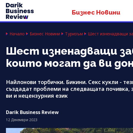
Бизнес Новини
Начало
Бизнес Новини
Туризъм
Шест изненадващи за
Шест изненадващи за
които могат да ви до
Найлонови торбички. Бикини. Секс кукли - те
създадат проблеми на следващата почивка, 
ви и нецензурния език
Darik Business Review
12 Декември 2023