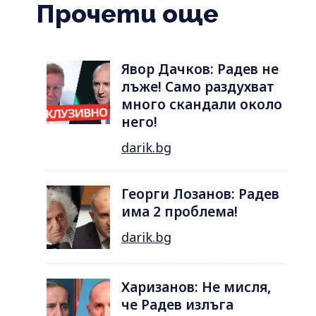
Прочети още
Явор Дачков: Радев не
лъже! Само раздухват
много скандали около
него!
darik.bg
Георги Лозанов: Радев
има 2 проблема!
darik.bg
Харизанов: Не мисля,
че Радев излъга