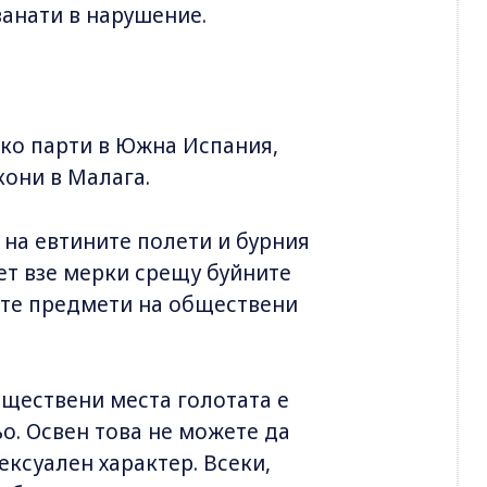
ванати в нарушение.
ско парти в Южна Испания,
кони в Малага.
 на евтините полети и бурния
вет взе мерки срещу буйните
ите предмети на обществени
бществени места голотата е
ьо. Освен това не можете да
ексуален характер. Всеки,