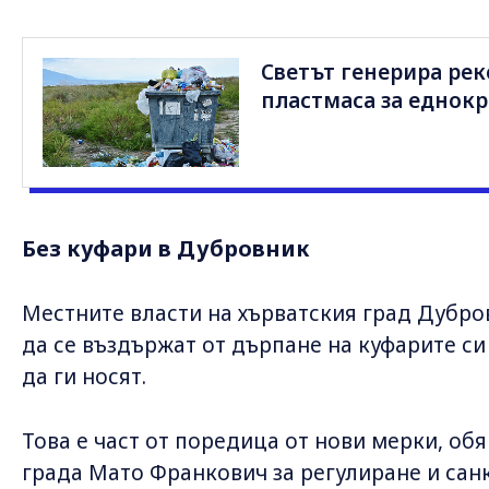
Светът генерира ре
пластмаса за еднокр
Без куфари в Дубровник
Местните власти на хърватския град Дубр
да се въздържат от дърпане на куфарите си 
да ги носят.
Това е част от поредица от нови мерки, обя
града Мато Франкович за регулиране и сан