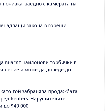
 почивка, заедно с камерата на
изненадващи закона в горещи
 да внасят найлонови торбички в
тъпление и може да доведе до
, като той забранява продажбата
оред Reuters. Нарушителите
 до $40 000.