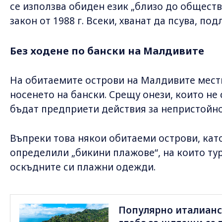
се използва обиден език „близо до обществ
закон от 1988 г. Всеки, хванат да псува, по
Без ходене по бански на Малдивите
На обитаемите острови на Малдивите мест
носенето на бански. Срещу онези, които не 
бъдат предприети действия за непристойн
Въпреки това някои обитаеми острови, кат
определили „бикини плажове“, на които ту
оскъдните си плажни одежди.
Популярно италианск