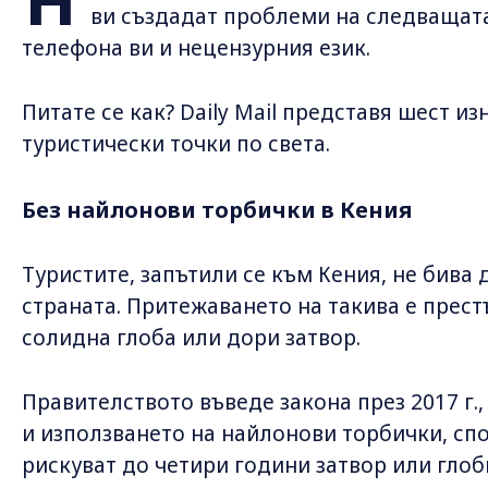
Н
ви създадат проблеми на следващата
телефона ви и нецензурния език.
Питате се как? Daily Mail представя шест 
туристически точки по света.
Без найлонови торбички в Кения
Туристите, запътили се към Кения, не бива
страната. Притежаването на такива е прес
солидна глоба или дори затвор.
Правителството въведе закона през 2017 г.
и използването на найлонови торбички, сп
рискуват до четири години затвор или глоби