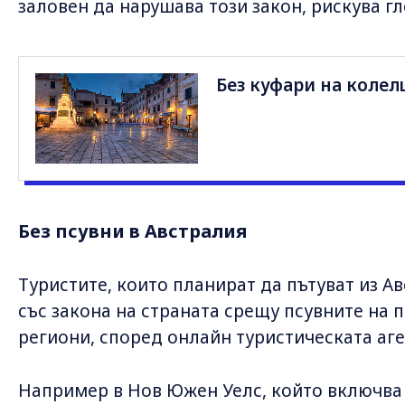
заловен да нарушава този закон, рискува гл
Без куфари на колел
Без псувни в Австралия
Туристите, които планират да пътуват из Ав
със закона на страната срещу псувните на 
региони, според онлайн туристическата аге
Например в Нов Южен Уелс, който включва 