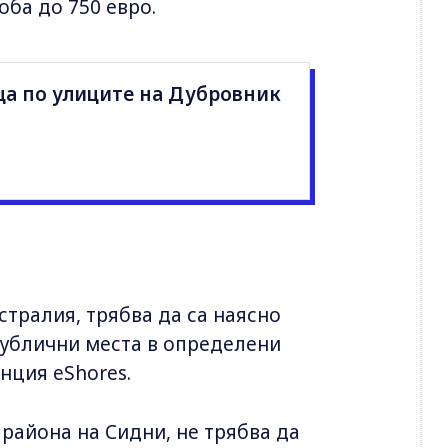
оба до 750 евро.
ца по улиците на Дубровник
стралия, трябва да са наясно
публични места в определени
нция eShores.
района на Сидни, не трябва да