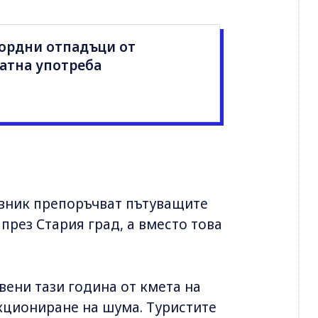
кордни отпадъци от
атна употреба
овник препоръчват пътуващите
през Стария град, а вместо това
вени тази година от кмета на
кциониране на шума. Туристите