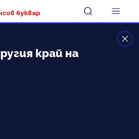
нсов буквар
ругия край на