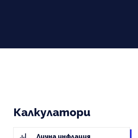
Калкулатори
Лична инфлация