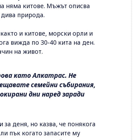
на няма китове. Мъжът описва
" дива природа.
както и китове, морски орли и
ога вижда по 30-40 кита на ден.
ачин на живот.
ова като Алкатрас. Не
сещавате семейни събирания,
окирани дни наред заради
 за деня, но казва, че понякога
или пък когато запасите му