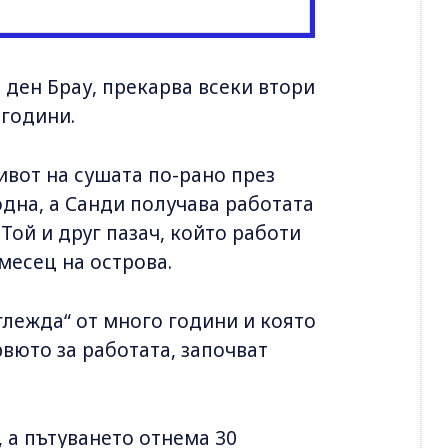
 ден Брау, прекарва всеки втори
 години.
ивот на сушата по-рано през
одна, а Санди получава работата
 Той и друг пазач, който работи
 месец на острова.
глежда“ от много години и която
рвюто за работата, започват
, а пътуването отнема 30