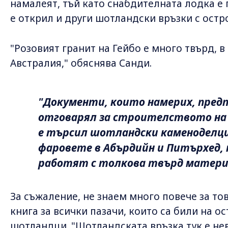
намалеят, тъй като снабдителната лодка е 
е открил и други шотландски връзки с остр
"Розовият гранит на Гейбо е много твърд, в
Австралия," обяснява Санди.
"Документи, които намерих, предп
отговарял за строителството на ф
е търсил шотландски каменоделци
фаровете в Абърдийн и Питърхед, 
работят с толкова твърд матери
За съжаление, не знаем много повече за то
книга за всички пазачи, които са били на ост
шотландци. "Шотландската връзка тук е нев