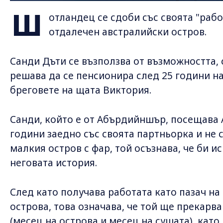
Ш
отландец се сдоби със своята "рабо
отдалечен австралийски остров.
Санди Дъти се възползва от възможността,
решава да се пенсионира след 25 години на
бреговете на щата Виктория.
Санди, който е от Абърдийншър, посещава
години заедно със своята партньорка и не 
малкия остров с фар, той осъзнава, че би ис
неговата история.
След като получава работата като пазач на 
острова, това означава, че той ще прекарв
(месец на острова и месец на сушата), кат