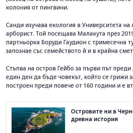
колония от пингвини.
Санди изучава екология в Университета на 
арборист. Той посещава Малакута през 2019 
партньорка Боруди Гаудион с тримесечна ту
запознае със семейството й и в крайна смет
Стъпва на остров Гейбо за първи път преди
един ден да бъде човекът, който се грижи з
построен преди повече от 160 години и е в
Островите ни в Черн
древна история