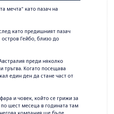
та мечта" като пазач на
 след като предишният пазач
 остров Гейбо, близо до
 Австралия преди няколко
си тръгва. Когато посещава
кал един ден да стане част от
фара и човек, който се грижи за
а по шест месеца в годината там
о негова компания ще бъде