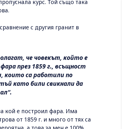
пропуснала курс. Той също така
ова.
 сравнение с другия гранит в
олагат, че човекът, който е
ара през 1859 г., всъщност
, които са работили по
тъй като били свикнали да
ал“.
ва кой е построил фара. Има
рова от 1859 г. и много от тях са
ероятна, а това за мен е 100%