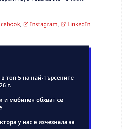
acebook
,
Instagram
,
LinkedIn
 в топ 5 на най-търсените
6 г.
к и мобилен обхват се
е
ектора у нас е изчезнала за