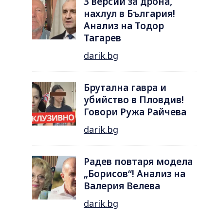
3 версии за дрона,
нахлул в България!
Анализ на Тодор
Тагарев
darik.bg
Брутална гавра и
убийство в Пловдив!
Говори Ружа Райчева
darik.bg
Радев повтаря модела
„Борисов“! Анализ на
Валерия Велева
darik.bg