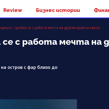
Review
Бизнес истории
Фина
децът, сдобил се с работа мечта на другия край на света
се с работа мечта на д
на остров с фар близо до