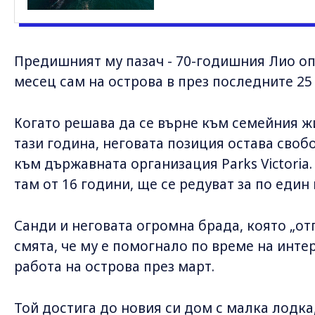
Предишният му пазач - 70-годишния Лио оп
месец сам на острова в през последните 25
Когато решава да се върне към семейния ж
тази година, неговата позиция остава своб
към държавната организация Parks Victoria.
там от 16 години, ще се редуват за по един
Санди и неговата огромна брада, която „от
смята, че му е помогнало по време на инте
работа на острова през март.
Той достига до новия си дом с малка лодка