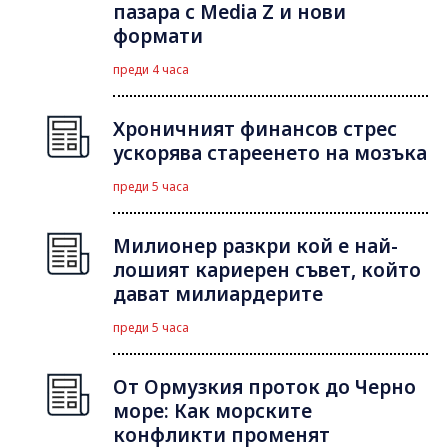
пазара с Media Z и нови
формати
преди 4 часа
Хроничният финансов стрес
ускорява стареенето на мозъка
преди 5 часа
Милионер разкри кой е най-
лошият кариерен съвет, който
дават милиардерите
преди 5 часа
От Ормузкия проток до Черно
море: Как морските
конфликти променят