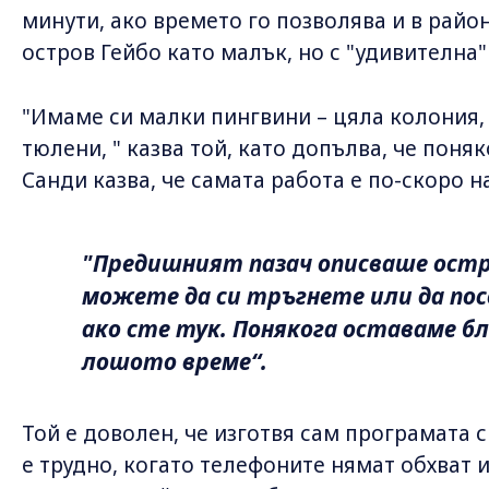
минути, ако времето го позволява и в райо
остров Гейбо като малък, но с "удивителна
"Имаме си малки пингвини – цяла колония, 
тюлени, " казва той, като допълва, че поняк
Санди казва, че самата работа е по-скоро н
"Предишният пазач описваше остр
можете да си тръгнете или да по
ако сте тук. Понякога оставаме бл
лошото време“.
Той е доволен, че изготвя сам програмата си
е трудно, когато телефоните нямат обхват 