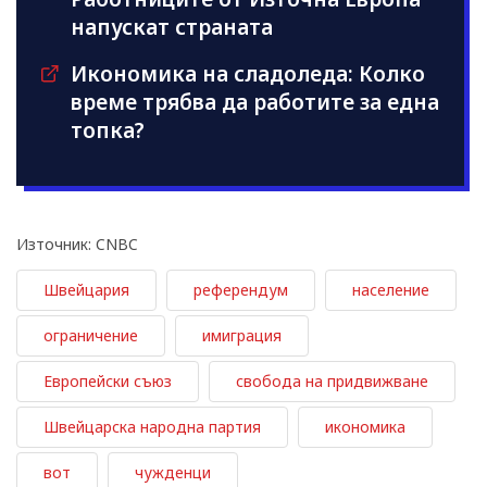
напускат страната
Икономика на сладоледа: Колко
време трябва да работите за една
топка?
Източник: CNBC
Швейцария
референдум
население
ограничение
имиграция
Европейски съюз
свобода на придвижване
Швейцарска народна партия
икономика
вот
чужденци