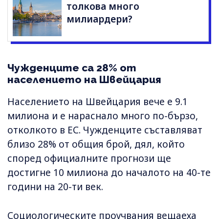
толкова много
милиардери?
Чужденците са 28% от
населението на Швейцария
Населението на Швейцария вече е 9.1
милиона и е нараснало много по-бързо,
отколкото в ЕС. Чужденците съставляват
близо 28% от общия брой, дял, който
според официалните прогнози ще
достигне 10 милиона до началото на 40-те
години на 20-ти век.
Социологическите проучвания вещаеха