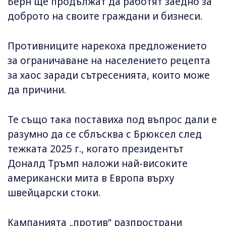
Берн ще продължат да работят заедно за
доброто на своите граждани и бизнеси.
Противниците нарекоха предложението
за ограничаване на населението рецепта
за хаос заради сътресенията, които може
да причини.
Те също така поставиха под въпрос дали е
разумно да се сблъсква с Брюксел след
тежката 2025 г., когато президентът
Доналд Тръмп наложи най-високите
американски мита в Европа върху
швейцарски стоки.
Кампанията „против“ разпространи