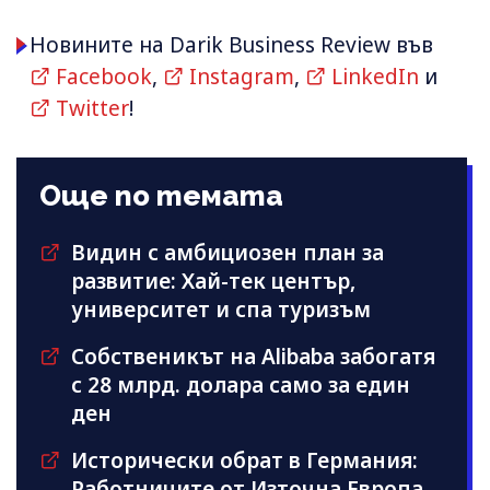
Новините на Darik Business Review във
Facebook
,
Instagram
,
LinkedIn
и
Twitter
!
Още по темата
Видин с амбициозен план за
развитие: Хай-тек център,
университет и спа туризъм
Собственикът на Alibaba забогатя
с 28 млрд. долара само за един
ден
Исторически обрат в Германия:
Работниците от Източна Европа