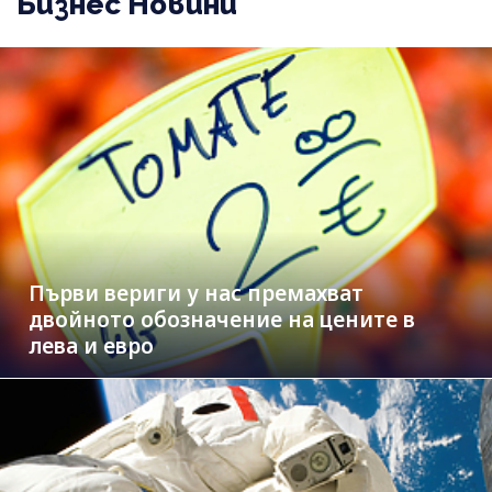
Бизнес Новини
Първи вериги у нас премахват
двойното обозначение на цените в
лева и евро