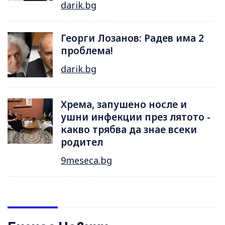
darik.bg
Георги Лозанов: Радев има 2
проблема!
darik.bg
Хрема, запушено носле и
ушни инфекции през лятотo -
какво трябва да знае всеки
родител
9meseca.bg