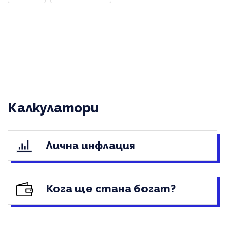
Калкулатори
Лична инфлация
Кога ще стана богат?