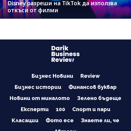
Disney разреши на TikTok да използва
откъси от филми
Бизнес Новини
Review
Бизнес истории
Финансов буквар
Новини от миналото
Зелено бъдеще
Експерти
100
Спорт и пари
Класации
Фото есе
Знаете ли, че