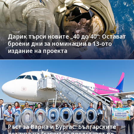
Дарик търси новите „40 до 40“: Остават
броени дни за номинации в 13-ото
издание на проекта
Ръст за Варна и Бургас: Българските
летища на Fraport се представят по-