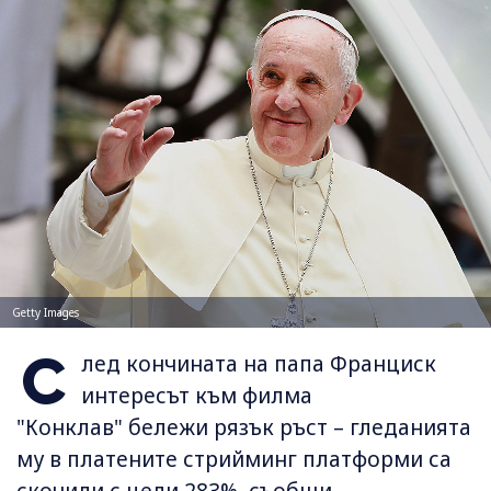
Getty Images
С
лед кончината на папа Франциск
интересът към филма
"Конклав" бележи рязък ръст – гледанията
му в платените стрийминг платформи са