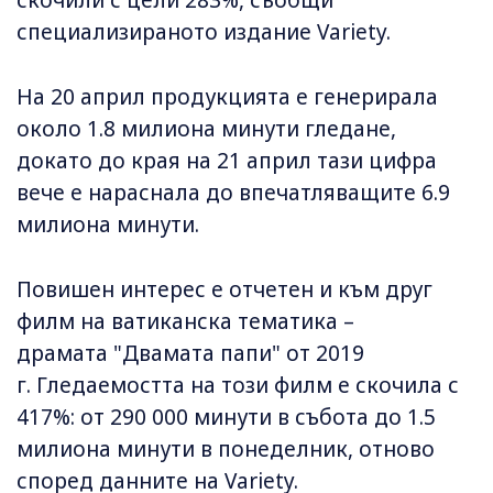
скочили с цели 283%, съобщи
специализираното издание Variety.
На 20 април продукцията е генерирала
около 1.8 милиона минути гледане,
докато до края на 21 април тази цифра
вече е нараснала до впечатляващите 6.9
милиона минути.
Повишен интерес е отчетен и към друг
филм на ватиканска тематика –
драмата "Двамата папи" от 2019
г. Гледаемостта на този филм е скочила с
417%: от 290 000 минути в събота до 1.5
милиона минути в понеделник, отново
според данните на Variety.