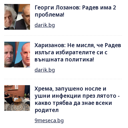
Георги Лозанов: Радев има 2
проблема!
darik.bg
Харизанов: Не мисля, че Радев
излъга избирателите си с
външната политика!
darik.bg
Хрема, запушено носле и
ушни инфекции през лятотo -
какво трябва да знае всеки
родител
9meseca.bg