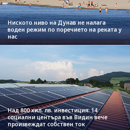
Ниското ниво на Дунав не налага
воден режим по поречието на реката у
нас
Над 800 хил. лв. инвестиция: 14
социални центъра във Видин вече
произвеждат собствен ток