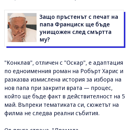
Защо пръстенът с печат на
папа Франциск ще бъде
унищожен след смъртта
му?
"Конклав", отличен с "Оскар", е адаптация
по едноименния роман на Робърт Харис и
разказва измислена история за избора на
нов папа при закрити врата — процес,
който ще бъде факт в действителност на 5
май. Въпреки тематиката си, сюжетът на
филма не следва реални събития.