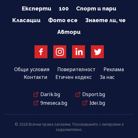
Експерти
100
Спорт и пари
Класации
Фото есе
Знаете ли, че
Автори
Общи условия
Поверителност
Реклама
Контакти
Етичен кодекс
За нас
Darik.bg
Dsport.bg
9meseca.bg
Idei.bg
© 2026 Всички права запазени. Позоваването с хиперлинк е
задължително.