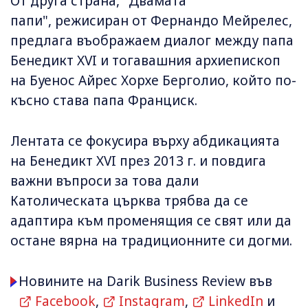
От друга страна, "Двамата
папи", режисиран от Фернандо Мейрелес,
предлага въображаем диалог между папа
Бенедикт XVI и тогавашния архиепископ
на Буенос Айрес Хорхе Берголио, който по-
късно става папа Франциск.
Лентата се фокусира върху абдикацията
на Бенедикт XVI през 2013 г. и повдига
важни въпроси за това дали
Католическата църква трябва да се
адаптира към променящия се свят или да
остане вярна на традиционните си догми.
Новините на Darik Business Review във
Facebook
,
Instagram
,
LinkedIn
и