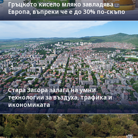
Гръцкото кисело мляко завладява
Европа, въпреки че е до 30% по-скъпо
Стара Загора залага на умни
технологии за въздуха, трафика и
икономиката