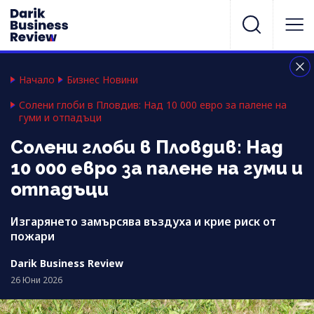
Начало
Бизнес Новини
Солени глоби в Пловдив: Над 10 000 евро за палене на
гуми и отпадъци
Солени глоби в Пловдив: Над
10 000 евро за палене на гуми и
отпадъци
Изгарянето замърсява въздуха и крие риск от
пожари
Darik Business Review
26 Юни 2026