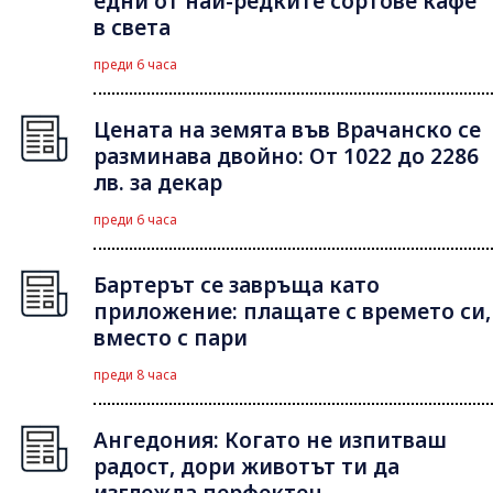
едни от най-редките сортове кафе
в света
преди 6 часа
Цената на земята във Врачанско се
разминава двойно: От 1022 до 2286
лв. за декар
преди 6 часа
Бартерът се завръща като
приложение: плащате с времето си,
вместо с пари
преди 8 часа
Ангедония: Когато не изпитваш
радост, дори животът ти да