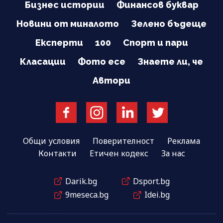
Бизнес истории
Финансов буквар
Новини от миналото
Зелено бъдеще
Експерти
100
Спорт и пари
Класации
Фото есе
Знаете ли, че
Автори
Общи условия
Поверителност
Реклама
Контакти
Етичен кодекс
За нас
Darik.bg
Dsport.bg
9meseca.bg
Idei.bg