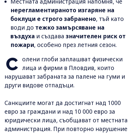
Местната администрация напомня, че
нерегламентираното изгаряне на
боклуци е строго забранено
, тъй като
води до
тежко замърсяване на
въздуха
и създава
значителен риск от
пожари
, особено през летния сезон.
С
олени глоби заплашват физически
лица и фирми в Пловдив, които
нарушават забраната за палене на гуми и
други видове отпадъци.
Санкциите могат да достигнат над 1000
евро за граждани и над 10 000 евро за
юридически лица, съобщават от местната
администрация. При повторно нарушение