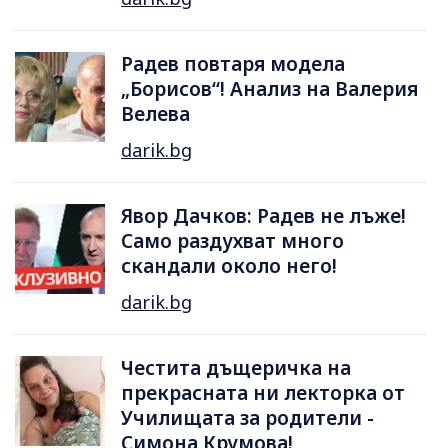
Радев повтаря модела
„Борисов“! Анализ на Валерия
Велева
darik.bg
Явор Дачков: Радев не лъже!
Само раздухват много
скандали около него!
darik.bg
Честита дъщеричка на
прекрасната ни лекторка от
Училищата за родители -
Симона Крумова!