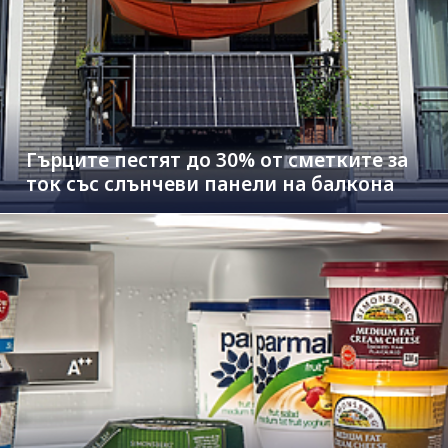
Гърците пестят до 30% от сметките за
ток със слънчеви панели на балкона