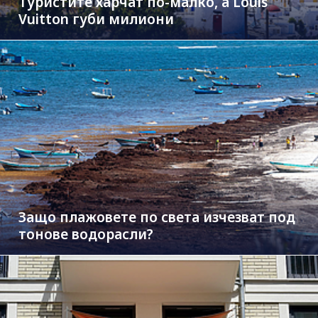
Туристите харчат по-малко, а Louis
Vuitton губи милиони
Защо плажовете по света изчезват под
тонове водорасли?