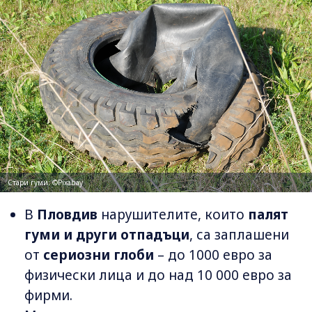
Стари гуми; ©Pixabay
В
Пловдив
нарушителите, които
палят
гуми и други отпадъци
, са заплашени
от
сериозни глоби
– до 1000 евро за
физически лица и до над 10 000 евро за
фирми.