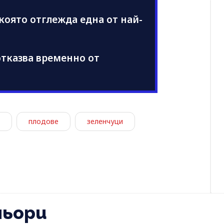
която отглежда една от най-
 отказва временно от
плодове
зеленчуци
ньори