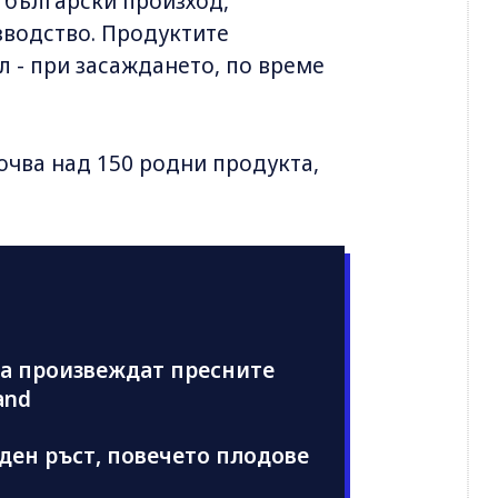
а български произход,
зводство. Продуктите
 - при засаждането, по време
ючва над 150 родни продукта,
ма произвеждат пресните
and
ден ръст, повечето плодове