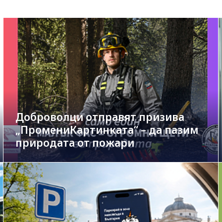
Доброволци отправят призива
„ПромениКартинката“ – да пазим
природата от пожари