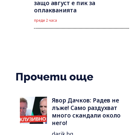
защо август е пик за
оплакванията
преди 2 часа
Прочети още
Явор Дачков: Радев не
лъже! Само раздухват
много скандали около
него!
darik.bg