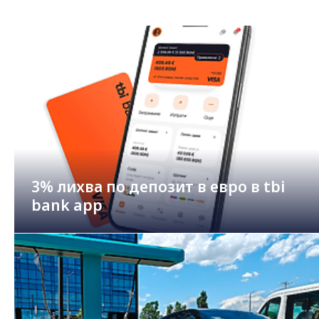
3% лихва по депозит в евро в tbi
bank app