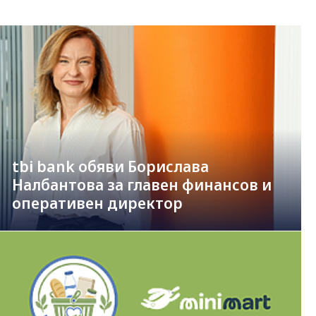
tbi bank обяви Борислава
Налбантова за главен финансов и
оперативен директор