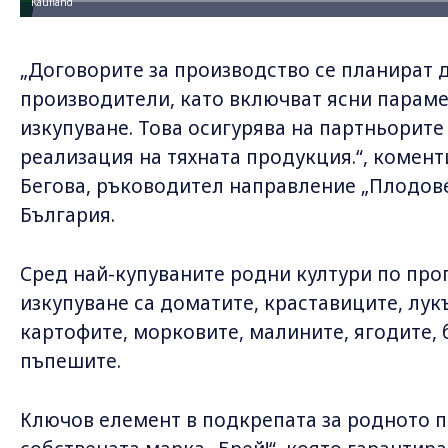
Kaufland
„Договорите за производство се планират 
производители, като включват ясни параме
изкупуване. Това осигурява на партньорите
реализация на тяхната продукция.“, комен
Бегова, ръководител направление „Плодове,
България.
Сред най-купуваните родни култури по про
изкупуване са доматите, краставиците, лукъ
картофите, морковите, малините, ягодите, 
пъпешите.
Ключов елемент в подкрепата за родното п