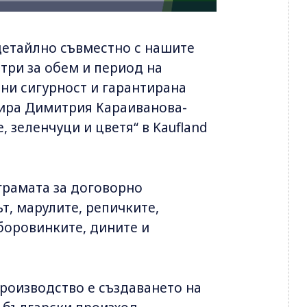
детайлно съвместно с нашите
три за обем и период на
 ни сигурност и гарантирана
тира Димитрия Караиванова-
 зеленчуци и цветя“ в Kaufland
грамата за договорно
т, марулите, репичките,
боровинките, дините и
роизводство е създаването на