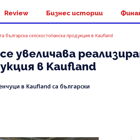
Review
Бизнес истории
Фина
а българска селскостопанска продукция в Kaufland
 се увеличава реализир
укция в Kaufland
нчуци в Kaufland са български