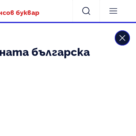
нсов буквар
аната българска