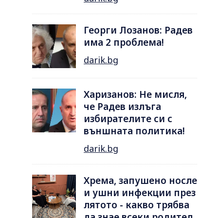
Георги Лозанов: Радев
има 2 проблема!
darik.bg
Харизанов: Не мисля,
че Радев излъга
избирателите си с
външната политика!
darik.bg
Хрема, запушено носле
и ушни инфекции през
лятотo - какво трябва
да знае всеки родител