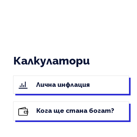
Калкулатори
Лична инфлация
Кога ще стана богат?