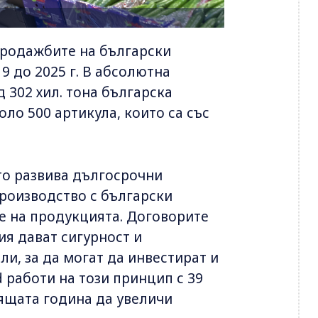
продажбите на български
19 до 2025 г. В абсолютна
 302 хил. тона българска
ло 500 артикула, които са със
ато развива дългосрочни
производство с български
е на продукцията. Договорите
ия дават сигурност и
и, за да могат да инвестират и
nd работи на този принцип с 39
ящата година да увеличи