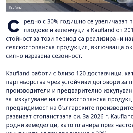
Kaufland
С
редно с 30% годишно се увеличават 
плодове и зеленчуци в Kaufland от 20
стойност за този период са реализирани над
селскостопанска продукция, включваща око
силно изразена сезонност.
Kaufland работи с близо 120 доставчици, к
партньорства чрез устойчиви договори за 
производители и предварително изкупуван
за изкупуване на селскостопанска продукц
предвидимост на българските производител
развиват стопанствата си. За 2026 г. Kaufla
родни земеделци, като планира през насто