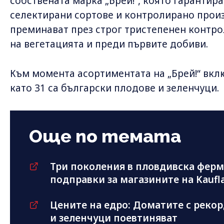
собствената марка „Брей!“, която гарантир
селектирани сортове и контролирано прои
преминават през строг тристепенен контрол
на вегетацията и преди първите добиви.
Към момента асортиментата на „Брей!“ вкл
като 31 са български плодове и зеленчуци.
Още по темата
Три поколения в пловдивска фер
подправки за магазините на Kaufl
Цените на едро: Доматите с рекор
и зеленчуци поевтиняват