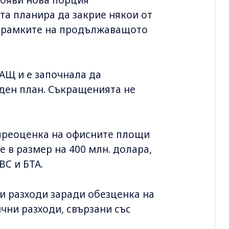
а планира да закрие някои от
в рамките на продължаващото
САЩ и е започнала да
ден план. Съкращенията не
преоценка на офисните площи
 в размер на 400 млн. долара,
BC и БТА.
и разходи заради обезценка на
чни разходи, свързани със