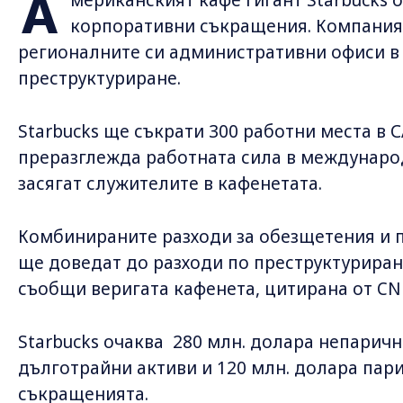
А
корпоративни съкращения. Компаният
регионалните си административни офиси 
преструктуриране.
Starbucks ще съкрати 300 работни места в 
преразглежда работната сила в междунаро
засягат служителите в кафенетата.
Комбинираните разходи за обезщетения и 
ще доведат до разходи по преструктуриране
съобщи веригата кафенета, цитирана от CN
Starbucks очаква 280 млн. долара непаричн
дълготрайни активи и 120 млн. долара пари
съкращенията.