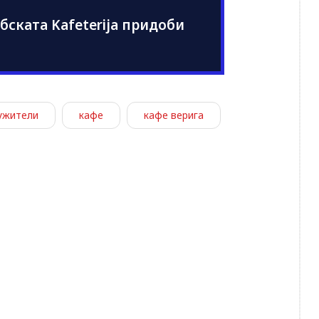
бската Kafeterija придоби
ужители
кафе
кафе верига