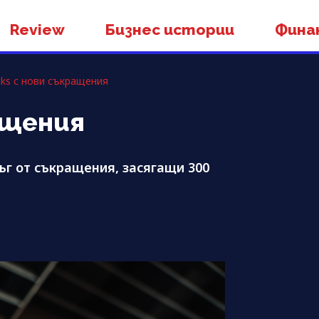
Review
Бизнес истории
Фина
cks с нови съкращения
ащения
ъг от съкращения, засягащи 300