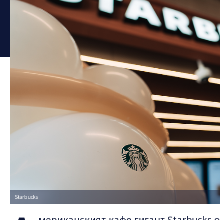
Starbucks
мериканският кафе гигант Starbucks 