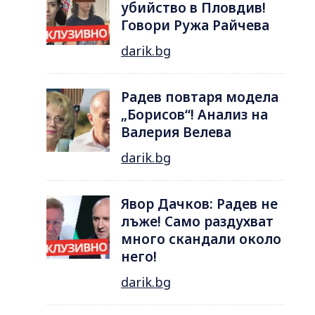
убийство в Пловдив!
Говори Ружа Райчева
darik.bg
Радев повтаря модела
„Борисов“! Анализ на
Валерия Велева
darik.bg
Явор Дачков: Радев не
лъже! Само раздухват
много скандали около
него!
darik.bg