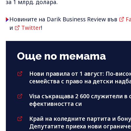
за 1 млрд. долара.
Новините на Darik Business Review във
F
и
Twitter
!
Още по темата
Нови правила от 1 август: По-висо
семейства с право на детски надб
Visa съкращава 2 600 служители в
ефективността си
Край на коледните партита и бон
Депутатите приеха нови огранич