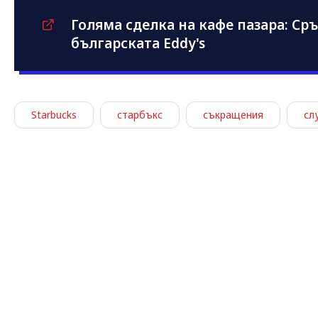
Голяма сделка на кафе пазара: Сръ
българската Eddy's
Starbucks
старбъкс
съкращения
сл