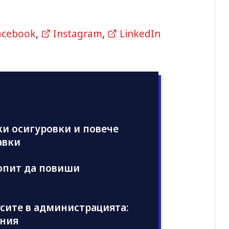
acebook
,
Instagram
,
LinkedIn
ки осигуровки и повече
авки
 опит да повиши
усите в администрацията:
ения