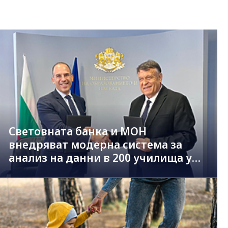
Световната банка и МОН
внедряват модерна система за
анализ на данни в 200 училища у
нас