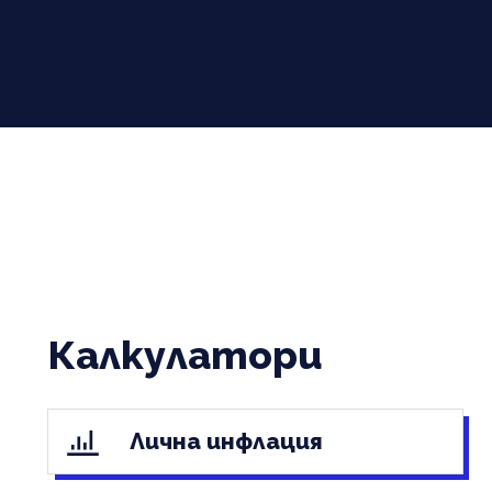
Калкулатори
Лична инфлация