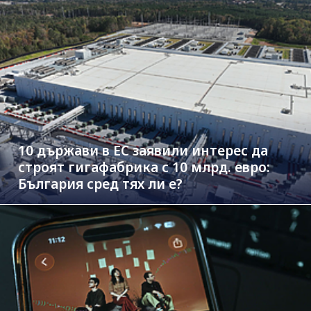
10 държави в ЕС заявили интерес да
строят гигафабрика с 10 млрд. евро:
България сред тях ли е?