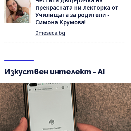
Честита дъщеричка на
прекрасната ни лекторка от
Училищата за родители -
Симона Крумова!
9meseca.bg
Изкуствен интелект - AI