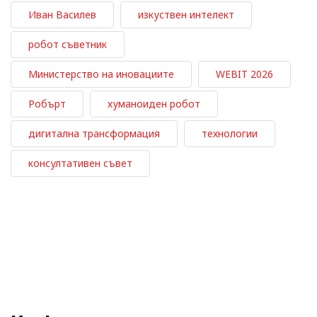
Иван Василев
изкуствен интелект
робот съветник
Министерство на иновациите
WEBIT 2026
Робърт
хуманоиден робот
дигитална трансформация
технологии
консултативен съвет