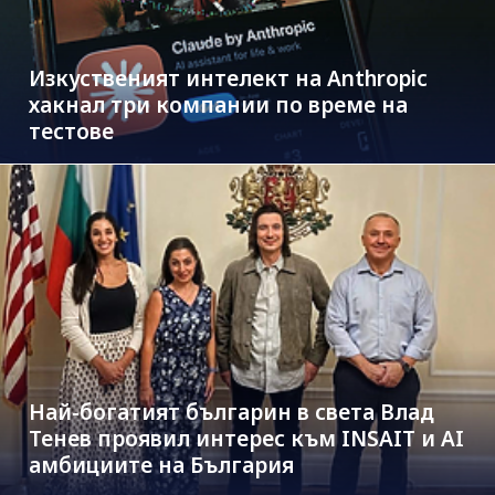
Изкуственият интелект на Anthropic
хакнал три компании по време на
тестове
Най-богатият българин в света Влад
Тенев проявил интерес към INSAIT и AI
амбициите на България