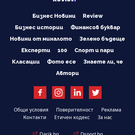
Бизнес Новини
Review
Бизнес истории
Финансов буквар
Новини от миналото
Зелено бъдеще
Експерти
100
Спорт и пари
Класации
Фото есе
Знаете ли, че
Автори
Общи условия
Поверителност
Реклама
Контакти
Етичен кодекс
За нас
Darik.bg
Dsport.bg