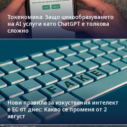
Токеномика: Защо ценообразуването
на AI услуги като ChatGPT е толкова
сложно
Нови правила за изкуствения интелект
в ЕС от днес: Какво се променя от 2
август