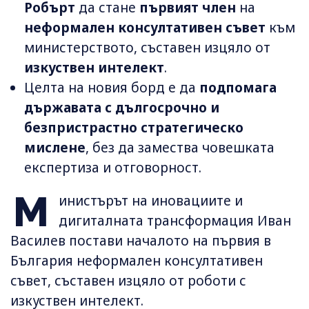
Робърт
да стане
първият член
на
неформален консултативен съвет
към
министерството, съставен изцяло от
изкуствен интелект
.
Целта на новия борд е да
подпомага
държавата с дългосрочно и
безпристрастно стратегическо
мислене
, без да замества човешката
експертиза и отговорност.
М
инистърът на иновациите и
дигиталната трансформация Иван
Василев постави началото на първия в
България неформален консултативен
съвет, съставен изцяло от роботи с
изкуствен интелект.