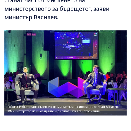
станат част от мисленето на
министерството за бъдещето“, заяви
министър Василев.
Роботът Робърт стана съветник на министъра на иновациите Иван Василев;
©Министерство на иновациите и дигиталната трансформация