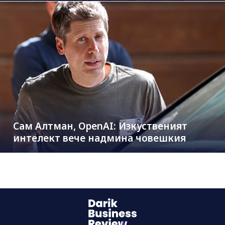
Сам Алтман, OpenAI: Изкуственият
интелект вече надмина човешкия