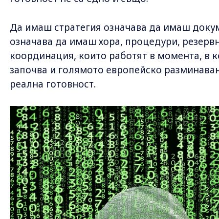
Да имаш стратегия означава да имаш доку
означава да имаш хора, процедури, резервн
координация, които работят в момента, в к
започва и голямото европейско разминаван
реална готовност.