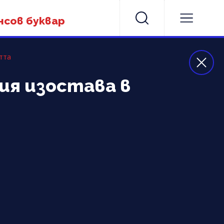
нсов буквар
тта
ия изостава в