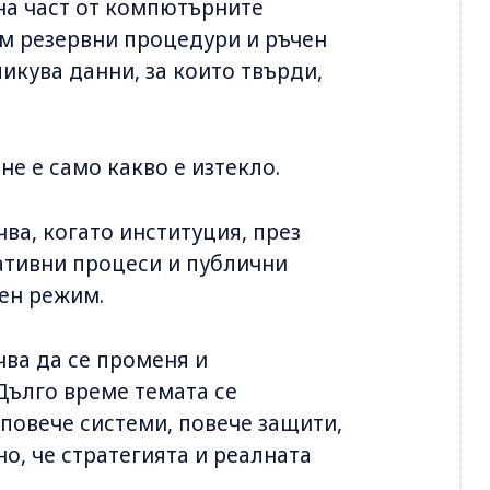
на част от компютърните
ъм резервни процедури и ръчен
икува данни, за които твърди,
е е само какво е изтекло.
чва, когато институция, през
ативни процеси и публични
иен режим.
чва да се променя и
Дълго време темата се
повече системи, повече защити,
о, че стратегията и реалната