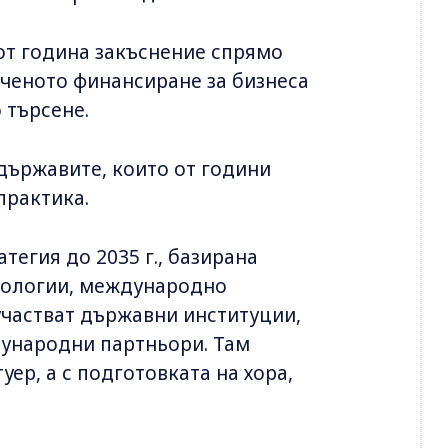
от година закъснение спрямо
иченото финансиране за бизнеса
 търсене.
държавите, които от години
практика.
егия до 2035 г., базирана
хнологии, международно
участват държавни институции,
дународни партньори. Там
уер, а с подготовката на хора,