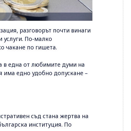
зация, разговорът почти винаги
 услуги. По-малко
о чакане по гишета.
а в една от любимите думи на
я има едно удобно допускане –
истративен съд стана жертва на
българска институция. По