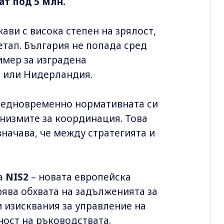
ат под 5 млн.
ави с висока степен на зрялост,
етап. България не попада сред
имер за изградена
я или Нидерландия.
 едновременно нормативната си
низмите за координация. Това
значава, че между стратегията и
на
NIS2
– новата европейска
рява обхвата на задълженията за
 изисквания за управление на
ност на ръководствата.