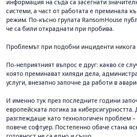
информация на съда са засегнати значител
системи, а част от работата е преминала к
режим. По-късно групата RansomHouse публ
че са били откраднати при пробива.
Проблемът при подобни инциденти никога н
По-неприятният въпрос е друг: какво се слу
която преминават хиляди дела, администр
услуги, внезапно започне да работи в авар
И именно тук през последните години запо
европейската логика за киберсигурността. 
разглеждаше като технологичен проблем – 
повече софтуер. Постепенно обаче стана ясн
готовност не са едно и също.