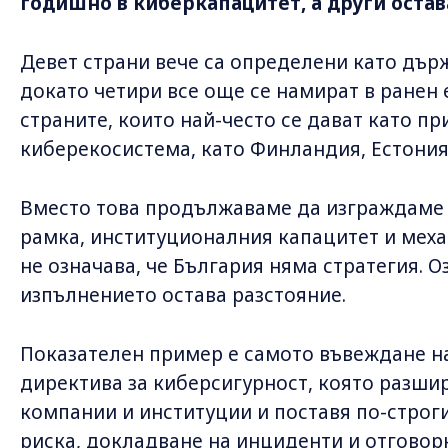
годишно в киберкапацитет, а други остав
Девет страни вече са определени като държ
докато четири все още се намират в ранен 
страните, които най-често се дават като пр
киберекосистема, като Финландия, Естони
Вместо това продължаваме да изграждаме
рамка, институционалния капацитет и меха
не означава, че България няма стратегия. О
изпълнението остава разстояние.
Показателен пример е самото въвеждане 
директива за киберсигурност, която разши
компании и институции и поставя по-строги
риска, докладване на инциденти и отговор