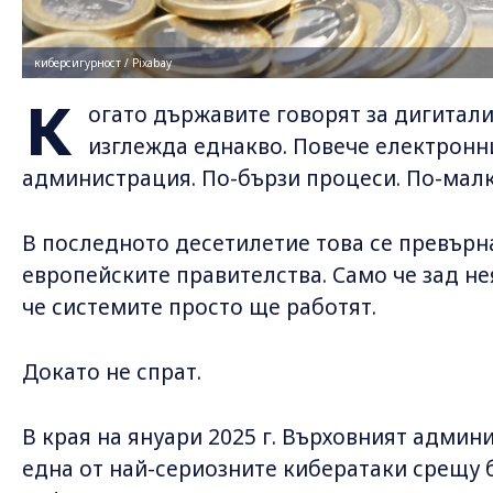
киберсигурност / Pixabay
К
огато държавите говорят за дигитали
изглежда еднакво. Повече електронни
администрация. По-бързи процеси. По-малк
В последното десетилетие това се превърн
европейските правителства. Само че зад не
че системите просто ще работят.
Докато не спрат.
В края на януари 2025 г. Върховният админ
една от най-сериозните кибератаки срещу 