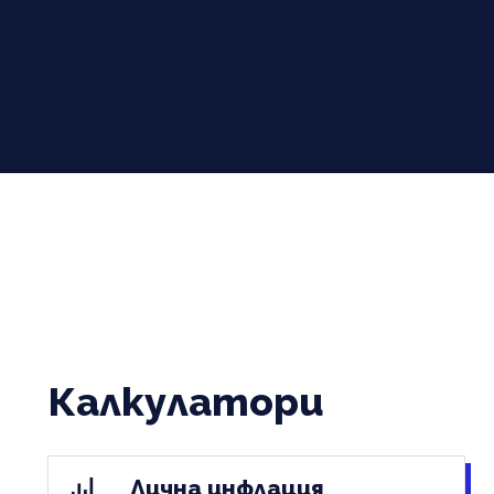
Калкулатори
Лична инфлация