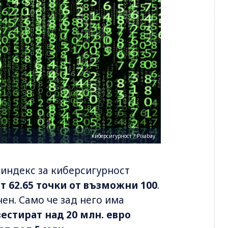
киберсигурност / Pixabay
индекс за киберсигурност
от 62.65 точки от възможни 100
.
ен. Само че зад него има
естират над 20 млн. евро