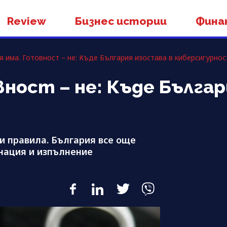
Review
Бизнес истории
Фина
я има. Готовност – не: Къде България изостава в киберсигурнос
ност – не: Къде Българ
и правила. България все още
нация и изпълнение