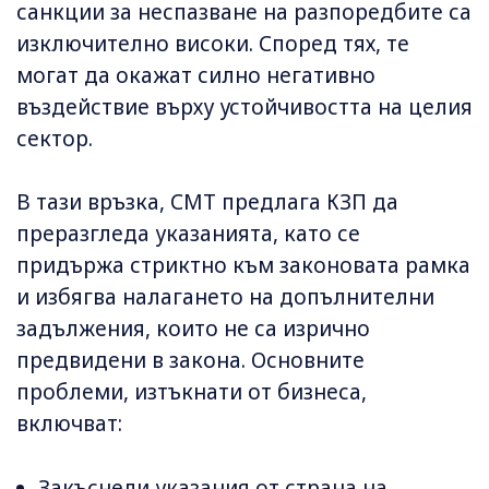
санкции за неспазване на разпоредбите са
изключително високи. Според тях, те
могат да окажат силно негативно
въздействие върху устойчивостта на целия
сектор.
В тази връзка, СМТ предлага КЗП да
преразгледа указанията, като се
придържа стриктно към законовата рамка
и избягва налагането на допълнителни
задължения, които не са изрично
предвидени в закона. Основните
проблеми, изтъкнати от бизнеса,
включват:
Закъснели указания от страна на