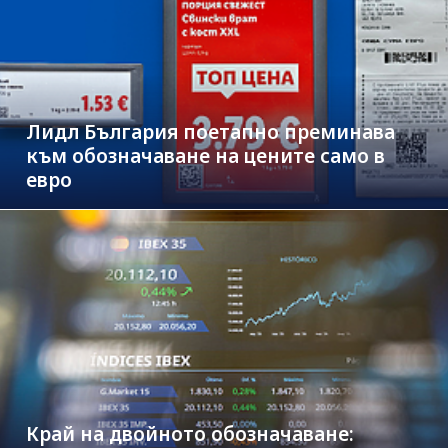
Лидл България поетапно преминава
към обозначаване на цените само в
евро
Край на двойното обозначаване: