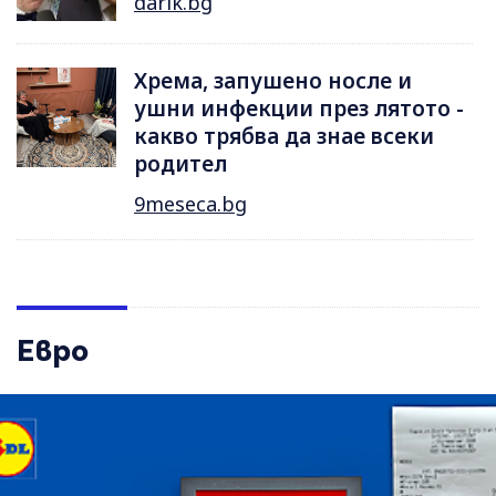
darik.bg
Хрема, запушено носле и
ушни инфекции през лятотo -
какво трябва да знае всеки
родител
9meseca.bg
Евро