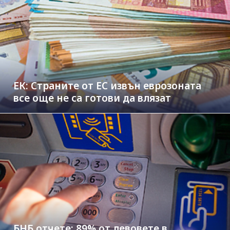
ЕК: Страните от ЕС извън еврозоната
все още не са готови да влязат
БНБ отчете: 89% от левовете в