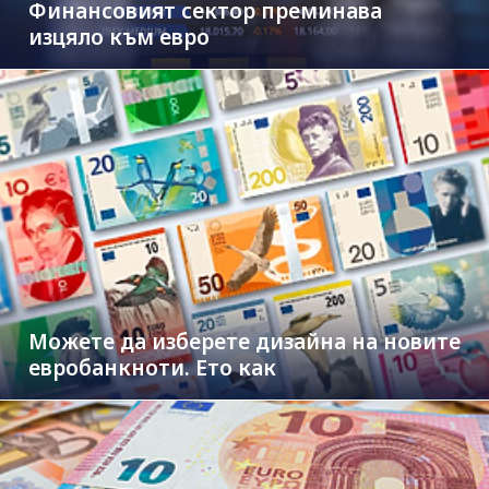
Финансовият сектор преминава
изцяло към евро
Можете да изберете дизайна на новите
евробанкноти. Ето как