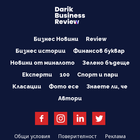
Бизнес Новини
Review
Бизнес истории
Финансов буквар
Новини от миналото
Зелено бъдеще
Експерти
100
Спорт и пари
Класации
Фото есе
Знаете ли, че
Автори
Общи условия
Поверителност
Реклама