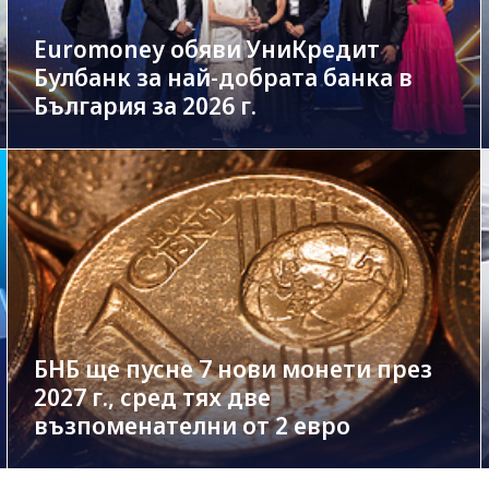
Euromoney обяви УниКредит
Булбанк за най-добрата банка в
България за 2026 г.
БНБ ще пусне 7 нови монети през
2027 г., сред тях две
възпоменателни от 2 евро