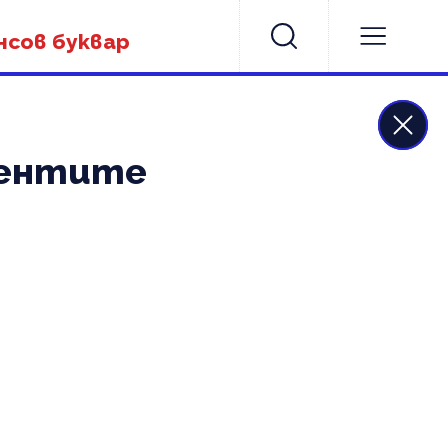
нсов буквар
лиентите