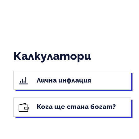
Калкулатори
Лична инфлация
Кога ще стана богат?