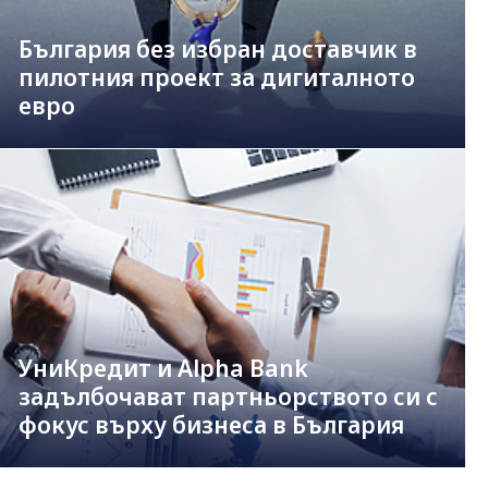
България без избран доставчик в
пилотния проект за дигиталното
евро
УниКредит и Alpha Bank
задълбочават партньорството си с
фокус върху бизнеса в България