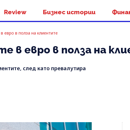
Review
Бизнес истории
Фина
 в евро в полза на клиентите
ите в евро в полза на к
лиентите, след като превалутира