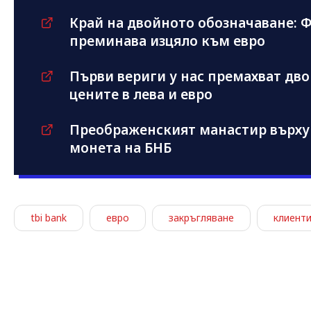
Край на двойното обозначаване: 
преминава изцяло към евро
Първи вериги у нас премахват дв
цените в лева и евро
Преображенският манастир върху
монета на БНБ
tbi bank
евро
закръгляване
клиент