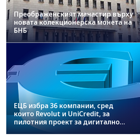
Преображенският манастир върху
новата колекционерска монета на
БНБ
ЕЦБ избра 36 компании, сред
които Revolut и UniCredit, за
пилотния проект за дигитално
евро