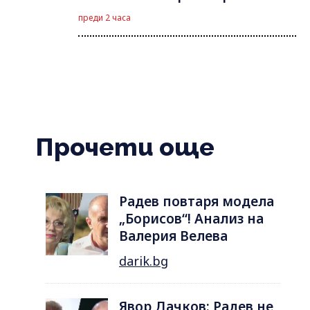
преди 2 часа
Прочети още
Радев повтаря модела
„Борисов“! Анализ на
Валерия Велева
darik.bg
Явор Дачков: Радев не