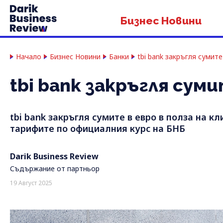
Бизнес Новини
Начало
Бизнес Новини
Банки
tbi bank закръгля сумите
tbi bank закръгля сум
tbi bank закръгля сумите в евро в полза на к
тарифите по официалния курс на БНБ
Darik Business Review
Съдържание от партньор
19 Август 2025