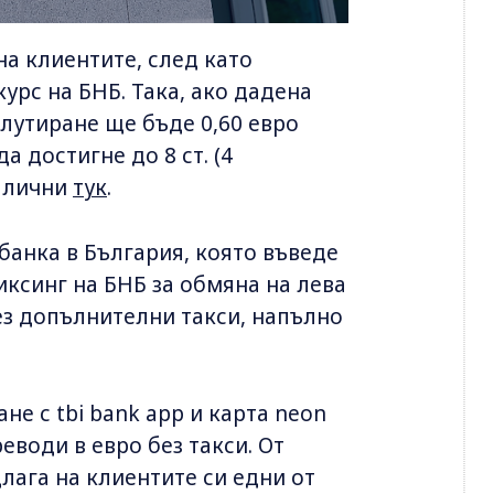
 на клиентите, след като
урс на БНБ. Така, ако дадена
валутиране ще бъде 0,60 евро
а достигне до 8 ст. (4
налични
тук
.
 банка в България, която въведе
ксинг на БНБ за обмяна на лева
ез допълнителни такси, напълно
не с tbi bank app и карта neon
води в евро без такси. От
лага на клиентите си едни от