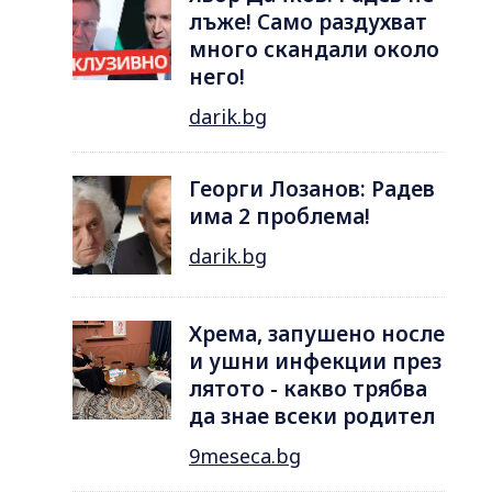
лъже! Само раздухват
много скандали около
него!
darik.bg
Георги Лозанов: Радев
има 2 проблема!
darik.bg
Хрема, запушено носле
и ушни инфекции през
лятотo - какво трябва
да знае всеки родител
9meseca.bg