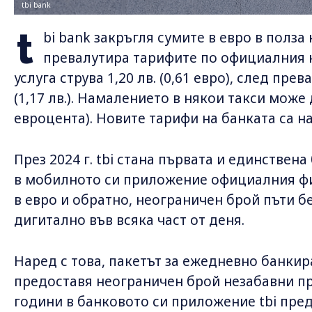
tbi bank
t
bi bank закръгля сумите в евро в полза
превалутира тарифите по официалния к
услуга струва 1,20 лв. (0,61 евро), след пре
(1,17 лв.). Намалението в някои такси може д
евроцента). Новите тарифи на банката са 
През 2024 г. tbi стана първата и единствена
в мобилното си приложение официалния фи
в евро и обратно, неограничен брой пъти б
дигитално във всяка част от деня.
Наред с това, пакетът за ежедневно банкира
предоставя неограничен брой незабавни пре
години в банковото си приложение tbi пред