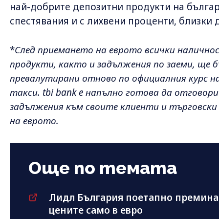
най-добрите депозитни продукти на българ
спестявания и с лихвени проценти, близки 
*
След приемането на еврото всички налично
продукти, както и задължения по заеми, ще
превалутирани отново по официалния курс на
такси. tbi bank e напълно готова да отговор
задължения към своите клиенти и търговски
на еврото.
Още по темата
Лидл България поетапно премина
цените само в евро