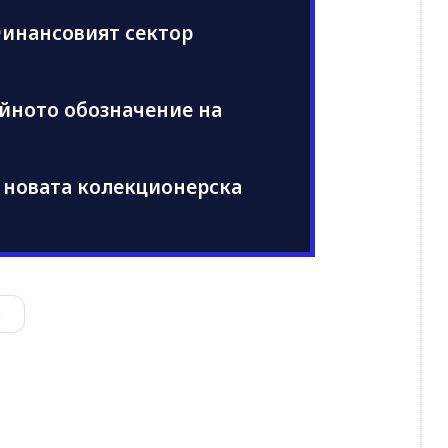
Финансовият сектор
ойното обозначение на
 новата колекционерска
и