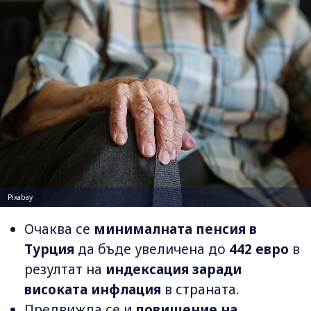
Pixabay
Очаква се
минималната пенсия в
Турция
да бъде увеличена до
442 евро
в
резултат на
индексация заради
високата инфлация
в страната.
Предвижда се и
повишение на