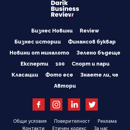
Бизнес Новини
Review
Бизнес истории
Финансов буквар
Новини от миналото
Зелено бъдеще
Експерти
100
Спорт и пари
Класации
Фото есе
Знаете ли, че
Автори
Общи условия
Поверителност
Реклама
Контакти
Етичен кодекс
За нас