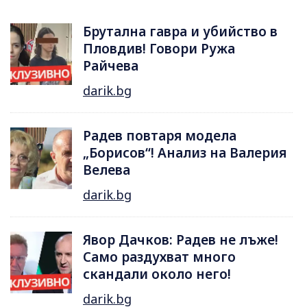
Брутална гавра и убийство в
Пловдив! Говори Ружа
Райчева
darik.bg
Радев повтаря модела
„Борисов“! Анализ на Валерия
Велева
darik.bg
Явор Дачков: Радев не лъже!
Само раздухват много
скандали около него!
darik.bg