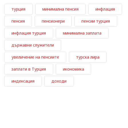
турция
минимална пенсия
инфлация
пенсия
пенсионери
пенсии турция
инфлация турция
минимална заплата
държавни служители
увеличение на пенсиите
турска лира
заплати в Турция
икономика
индексация
доходи