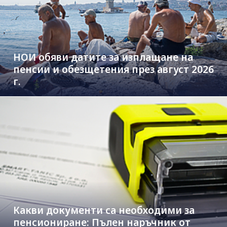
НОИ обяви датите за изплащане на
пенсии и обезщетения през август 2026
г.
Какви документи са необходими за
пенсиониране: Пълен наръчник от