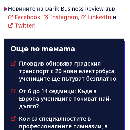
Новините на Darik Business Review във
Facebook
,
Instagram
,
LinkedIn
и
Twitter
!
Още по темата
Пловдив обновява градския
транспорт с 20 нови електробуса,
учениците ще пътуват безплатно
От 6 до 14 седмици: Къде в
Европа учениците почиват най-
дълго?
Кои са специалностите в
професионалните гимназии, в