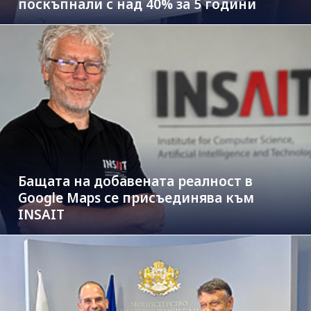
поскъпнали с над 40% за 5 години
Бащата на добавената реалност в
Google Maps се присъединява към
INSAIT