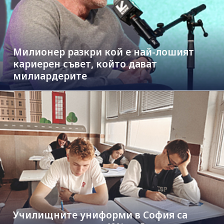
Милионер разкри кой е най-лошият
кариерен съвет, който дават
милиардерите
Училищните униформи в София са