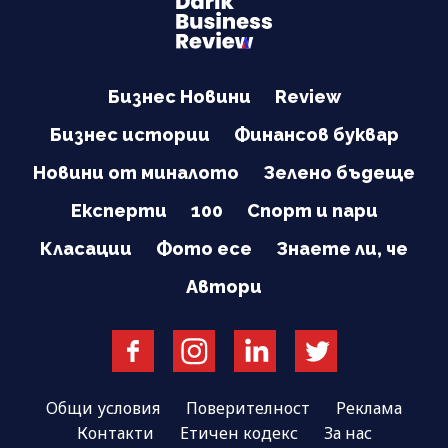
Бизнес Новини
Review
Бизнес истории
Финансов буквар
Новини от миналото
Зелено бъдеще
Експерти
100
Спорт и пари
Класации
Фото есе
Знаете ли, че
Автори
Общи условия
Поверителност
Реклама
Контакти
Етичен кодекс
За нас