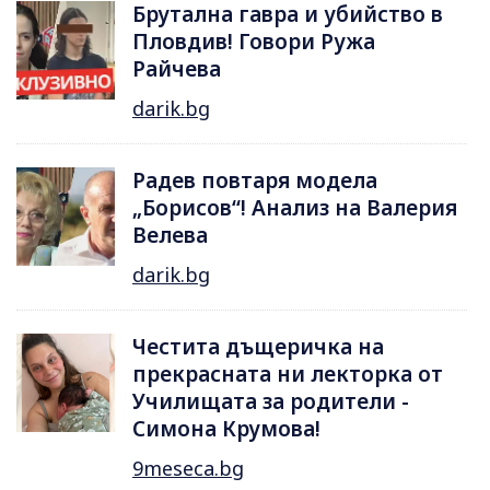
Брутална гавра и убийство в
Пловдив! Говори Ружа
Райчева
darik.bg
Радев повтаря модела
„Борисов“! Анализ на Валерия
Велева
darik.bg
Честита дъщеричка на
прекрасната ни лекторка от
Училищата за родители -
Симона Крумова!
9meseca.bg