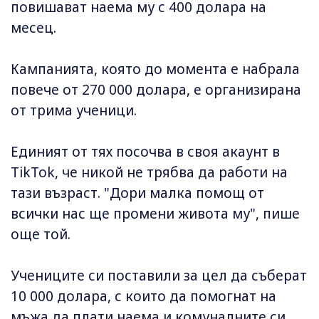
повишават наема му с 400 долара на
месец.
Кампанията, която до момента е набрала
повече от 270 000 долара, е организирана
от трима ученици.
Единият от тях посочва в своя акаунт в
TikTok, че никой не трябва да работи на
тази възраст. "Дори малка помощ от
всички нас ще промени живота му", пише
още той.
Учениците си поставили за цел да съберат
10 000 долара, с които да помогнат на
мъжа да плати наема и комуналните си