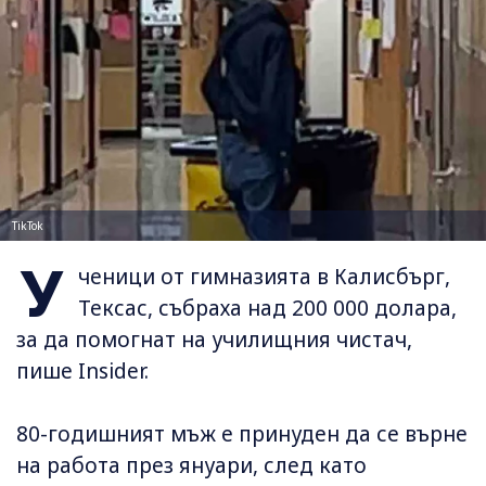
TikTok
У
ченици от гимназията в Калисбърг,
Тексас, събраха над 200 000 долара,
за да помогнат на училищния чистач,
пише Insider.
80-годишният мъж е принуден да се върне
на работа през януари, след като