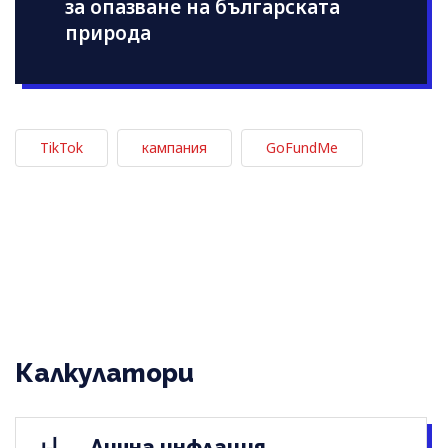
за опазване на българската
природа
TikTok
кампания
GoFundMe
Калкулатори
Лична инфлация