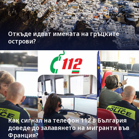
Откъде идват имената на гръцките
острови?
Как сигнал на телефон 112 в България
доведе до залавянето на мигранти във
Франция?