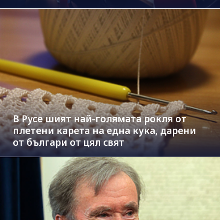
В Русе шият най-голямата рокля от
плетени карета на една кука, дарени
от българи от цял свят