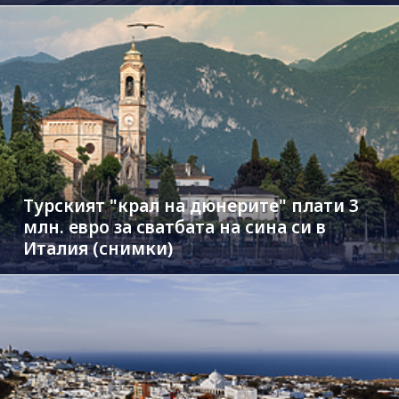
Турският "крал на дюнерите" плати 3
млн. евро за сватбата на сина си в
Италия (снимки)