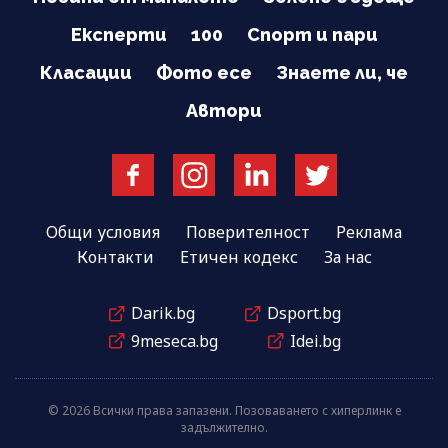
Експерти
100
Спорт и пари
Класации
Фото есе
Знаете ли, че
Автори
Общи условия
Поверителност
Реклама
Контакти
Етичен кодекс
За нас
Darik.bg
Dsport.bg
9meseca.bg
Idei.bg
© 2026 Всички права запазени. Позоваването с хиперлинк е
задължително.