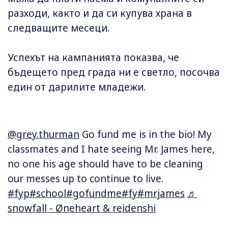
разходи, както и да си купува храна в
следващите месеци.
Успехът на кампанията показва, че
бъдещето пред града ни е светло, посочва
един от дарилите младежи.
@grey.thurman
Go fund me is in the bio! My
classmates and I hate seeing Mr. James here,
no one his age should have to be cleaning
our messes up to continue to live.
#fyp
#school
#gofundme
#fy
#mrjames
♬
snowfall - Øneheart & reidenshi