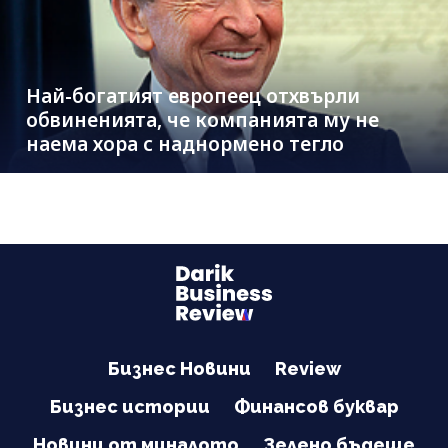
Най-богатият европеец отхвърли
обвиненията, че компанията му не
наема хора с наднормено тегло
Бизнес Новини
Review
Бизнес истории
Финансов буквар
Новини от миналото
Зелено бъдеще