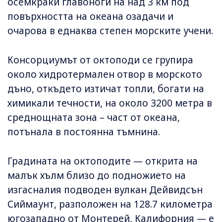
осемкраки главоноги на над 3 км под
повърхността на океана озадачи и
очарова в еднаква степен морските учени.
Консорциумът от октоподи се групира
около хидротермален отвор в морското
дъно, откъдето изтичат топли, богати на
химикали течности, на около 3200 метра в
среднощната зона – част от океана,
потънала в постоянна тъмнина.
Градината на октоподите — открита на
малък хълм близо до подножието на
изгасналия подводен вулкан Дейвидсън
Сиймаунт, разположен на 128.7 километра
югозападно от Монтерей, Калифорния — е