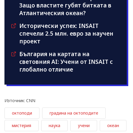
Защо властите губят битката в
Атлантическия океан?
Исторически успех: INSAIT
спечели 2.5 млн. евро за научен
проект
България на картата на
световния AI: Учени от INSAIT с
глобално отличие
Източник: CNN
октоподи
градина на октоподите
мистерия
наука
учени
океан