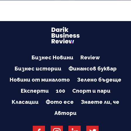
Бизнес Новини
Review
Бизнес истории
Финансов буквар
Новини от миналото
Зелено бъдеще
Експерти
100
Спорт и пари
Класации
Фото есе
Знаете ли, че
Автори