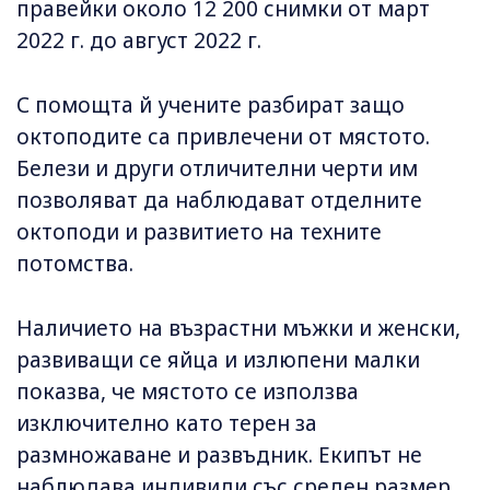
правейки около 12 200 снимки от март
2022 г. до август 2022 г.
С помощта й учените разбират защо
октоподите са привлечени от мястото.
Белези и други отличителни черти им
позволяват да наблюдават отделните
октоподи и развитието на техните
потомства.
Наличието на възрастни мъжки и женски,
развиващи се яйца и излюпени малки
показва, че мястото се използва
изключително като терен за
размножаване и развъдник. Екипът не
наблюдава индивиди със среден размер