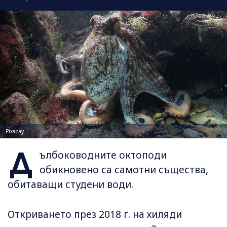
Pixabay
Д
ълбоководните октоподи
обикновено са самотни същества,
обитаващи студени води.
Откриването през 2018 г. на хиляди