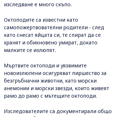
изследване е много скъпо.
Октоподите са известни като
самопожертвователни родители - след
като снесат яйцата си, те спират да се
хранят и обикновено умират, докато
малките се излюпят.
Мъртвите октоподи и уязвимите
новоизлюпени осигуряват пиршество за
безгръбначни животни, като морски
анемонии и морски звезди, които живеят
рамо до рамо с мътещите октоподи.
Изследователите са документирали общо