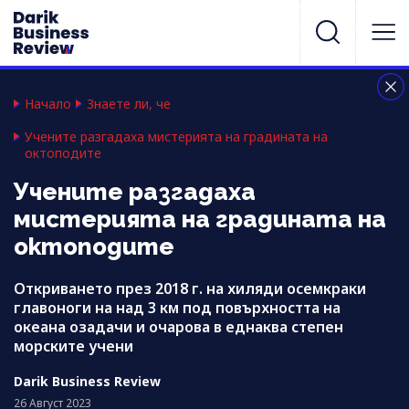
Начало
Знаете ли, че
Учените разгадаха мистерията на градината на
октоподите
Учените разгадаха
мистерията на градината на
октоподите
Откриването през 2018 г. на хиляди осемкраки
главоноги на над 3 км под повърхността на
океана озадачи и очарова в еднаква степен
морските учени
Darik Business Review
26 Август 2023