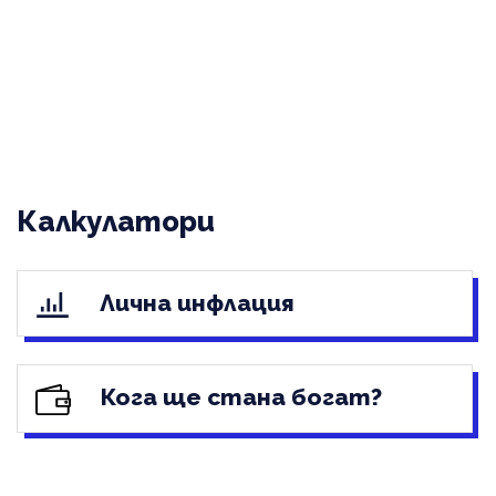
Калкулатори
Лична инфлация
Кога ще стана богат?