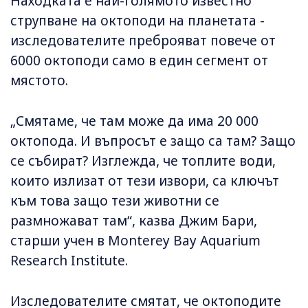
Находката е най-голямото известно
струпване на октоподи на планетата -
изследователите преброяват повече от
6000 октоподи само в един сегмент от
мястото.
„Смятаме, че там може да има 20 000
октопода. И въпросът е защо са там? Защо
се събират? Изглежда, че топлите води,
които излизат от тези извори, са ключът
към това защо тези животни се
размножават там“, казва Джим Бари,
старши учен в Monterey Bay Aquarium
Research Institute.
Изследователите смятат, че октоподите