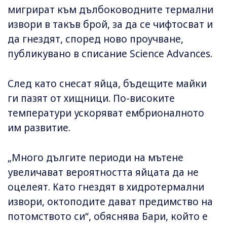
мигрират към дълбоководните термални
извори в такъв брой, за да се чифтосват и
да гнездят, според ново проучване,
публикувано в списание Science Advances.
След като снесат яйца, бъдещите майки
ги пазят от хищници. По-високите
температури ускоряват ембрионалното
им развитие.
„Много дългите периоди на мътене
увеличават вероятността яйцата да не
оцелеят. Като гнездят в хидротермални
извори, октоподите дават предимство на
потомството си“, обяснява Бари, който е