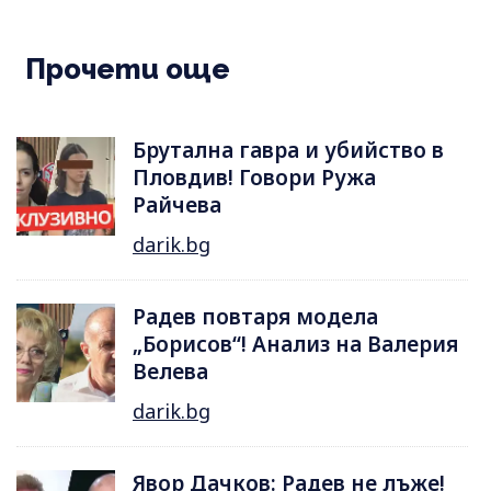
Прочети още
Брутална гавра и убийство в
Пловдив! Говори Ружа
Райчева
darik.bg
Радев повтаря модела
„Борисов“! Анализ на Валерия
Велева
darik.bg
Явор Дачков: Радев не лъже!