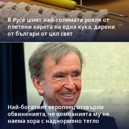
В Русе шият най-голямата рокля от
плетени карета на една кука, дарени
от българи от цял свят
Най-богатият европеец отхвърли
обвиненията, че компанията му не
наема хора с наднормено тегло