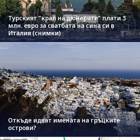
Турският "крал на дюнерите" плати 3
млн. евро за сватбата на сина си в
Италия (снимки)
Откъде идват имената на гръцките
острови?