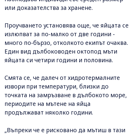
или доказателства за хранене.
Проучването установява още, че яйцата се
излюпват за по-малко от две години -
много по-бързо, отколкото екипът очаква.
Един вид дълбоководен октопод мъти
яйцата си четири години и половина.
Смята се, че далеч от хидротермалните
извори при температури, близки до
точката на замръзване в дълбокото море,
периодите на мътене на яйца
продължават няколко години.
„Въпреки че е рисковано да мътиш в тази