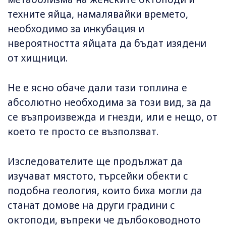
техните яйца, намалявайки времето,
необходимо за инкубация и
нвероятността яйцата да бъдат изядени
от хищници.
Не е ясно обаче дали тази топлина е
абсолютно необходима за този вид, за да
се възпроизвежда и гнезди, или е нещо, от
което те просто се възползват.
Изследователите ще продължат да
изучават мястото, търсейки обекти с
подобна геология, които биха могли да
станат домове на други градини с
октоподи, въпреки че дълбоководното