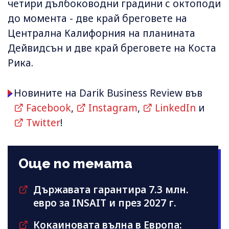
четири дълбоководни градини с октоподи
до момента - две край бреговете на
Централна Калифорния на планината
Дейвидсън и две край бреговете на Коста
Рика.
Новините на Darik Business Review във
Facebook
,
Instagram
,
LinkedIn
и
Twitter
!
Още по темата
Държавата гарантира 7.3 млн.
евро за INSAIT и през 2027 г.
Кокаиновата вълна в Европа: