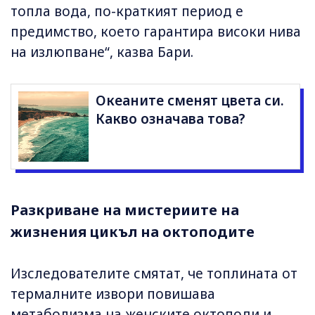
топла вода, по-краткият период е
предимство, което гарантира високи нива
на излюпване“, казва Бари.
Океаните сменят цвета си.
Какво означава това?
Разкриване на мистериите на
жизнения цикъл на октоподите
Изследователите смятат, че топлината от
термалните извори повишава
метаболизма на женските октоподи и