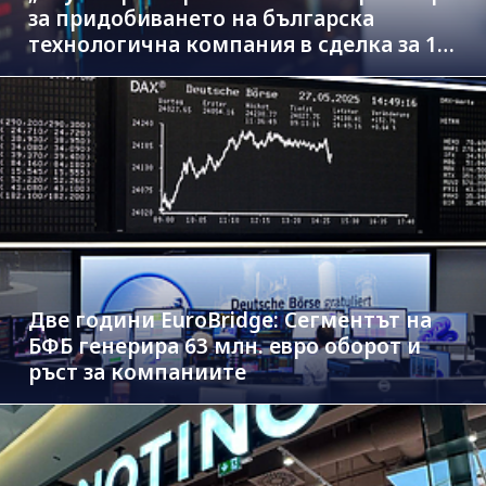
за придобиването на българска
технологична компания в сделка за 1.3
млрд. евро
Две години EuroBridge: Сегментът на
БФБ генерира 63 млн. евро оборот и
ръст за компаниите