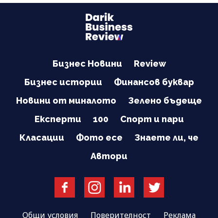
Бизнес Новини
Review
Бизнес истории
Финансов буквар
Новини от миналото
Зелено бъдеще
Експерти
100
Спорт и пари
Класации
Фото есе
Знаете ли, че
Автори
Общи условия
Поверителност
Реклама