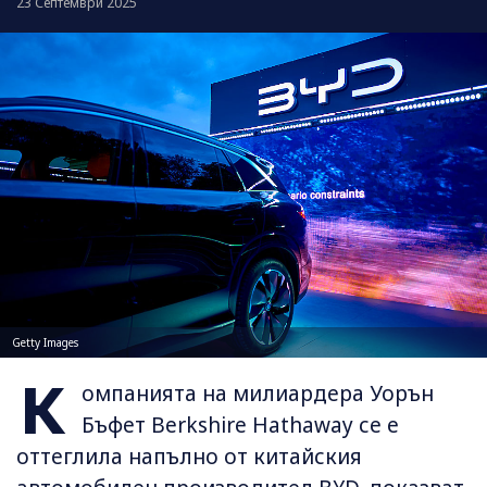
23 Септември 2025
Getty Images
К
омпанията на милиардера Уорън
Бъфет Berkshire Hathaway се е
оттеглила напълно от китайския