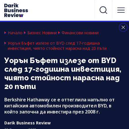
Начало
Бизнес Новини
Финансови новини
Уорън Бъфет излезе от BYD след 17-годишна
инвестиция, чиято стойност нарасна над 20 пъти
Уорън Бъфет излезе от BYD
след 17-годишна инвестиция,
чиято стойност нарасна над
20 пъти
Berkshire Hathaway се е оттеглила напълно от
китайския автомобилен производител BYD, в
който започна да инвестира през 2008 г.
Darik Business Review