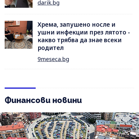
darik.bg
Хрема, запушено носле и
ушни инфекции през лятотo -
какво трябва да знае всеки
родител
9meseca.bg
Финансови новини