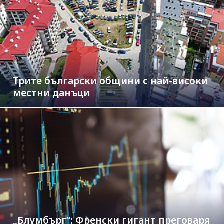
Трите български общини с най-високи
местни данъци
„Блумбърг“: Френски гигант преговаря