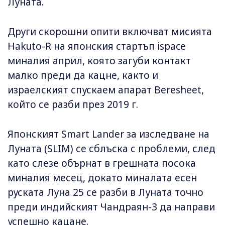
Луната.
Други скорошни опити включват мисията
Hakuto-R на японския стартъп ispace
миналия април, която загуби контакт
малко преди да кацне, както и
израелският спускаем апарат Beresheet,
който се разби през 2019 г.
Японският Smart Lander за изследване на
Луната (SLIM) се сблъска с проблеми, след
като слезе обърнат в грешната посока
миналия месец, докато миналата есен
руската Луна 25 се разби в Луната точно
преди индийският Чандраян-3 да направи
успешно кацане.