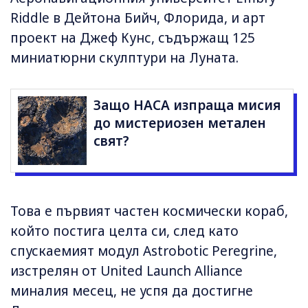
Riddle в Дейтона Бийч, Флорида, и арт
проект на Джеф Кунс, съдържащ 125
миниатюрни скулптури на Луната.
Защо НАСА изпраща мисия
до мистериозен метален
свят?
Това е първият частен космически кораб,
който постига целта си, след като
спускаемият модул Astrobotic Peregrine,
изстрелян от United Launch Alliance
миналия месец, не успя да достигне