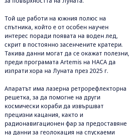
за повърхността на Луната.
Той ще работи на южния полюс на
спътника, който е от особен научен
интерес поради появата на воден лед,
скрит в постоянно засенчените кратери.
Такива данни могат да се окажат полезни,
преди програмата Artemis на НАСА да
изпрати хора на Луната през 2025 г.
Апаратът има лазерна ретрорефлекторна
решетка, за да помогне на други
космически кораби да извършват
прецизни кацания, както и
радионавигационен фар за предоставяне
на данни за геолокация на спускаеми