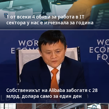
1 от всеки 4 обяви за работа в IT
сектора у нас е изчезнала за година
Собственикът на Alibaba забогатя с 28
млрд. долара само за един ден