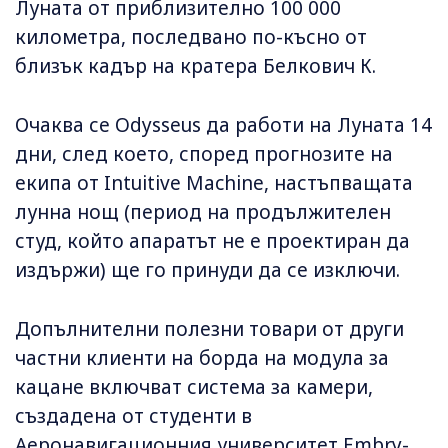
Луната от приблизително 100 000
километра, последвано по-късно от
близък кадър на кратера Белкович К.
Очаква се Odysseus да работи на Луната 14
дни, след което, според прогнозите на
екипа от Intuitive Machine, настъпващата
лунна нощ (период на продължителен
студ, който апаратът не е проектиран да
издържи) ще го принуди да се изключи.
Допълнителни полезни товари от други
частни клиенти на борда на модула за
кацане включват система за камери,
създадена от студенти в
Аеронавигационния университет Embry-