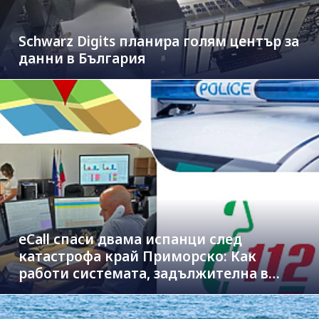
Schwarz Digits планира голям център за
данни в България
eCall спаси двама испанци след
катастрофа край Приморско: Как
работи системата, задължителна в
новите коли