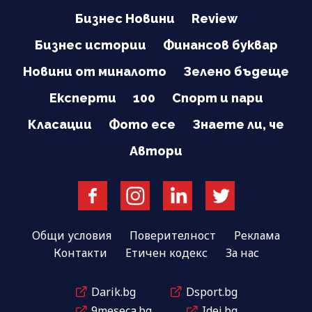
Бизнес Новини
Review
Бизнес истории
Финансов буквар
Новини от миналото
Зелено бъдеще
Експерти
100
Спорт и пари
Класации
Фото есе
Знаете ли, че
Автори
Общи условия
Поверителност
Реклама
Контакти
Етичен кодекс
За нас
Darik.bg
Dsport.bg
9meseca.bg
Idei.bg