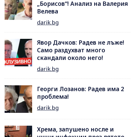
„Борисов“! Анализ на Валерия
Велева
darik.bg
Явор Дачков: Радев не лъже!
Само раздухват много
скандали около него!
darik.bg
Георги Лозанов: Радев има 2
проблема!
darik.bg
Хрема, запушено носле и
ушни инфекции през лятотo -