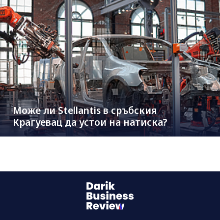
Може ли Stellantis в сръбския
Крагуевац да устои на натиска?