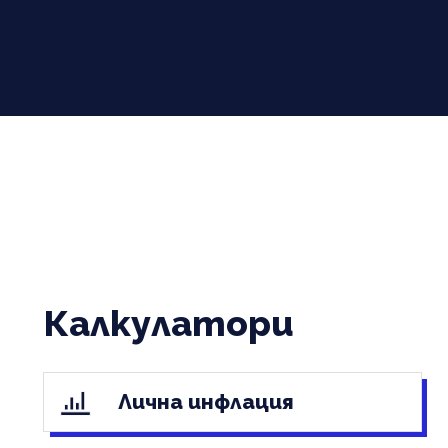
Калкулатори
Лична инфлация