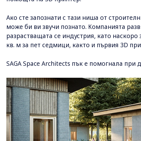
Ако сте запознати с тази ниша от строител
може би ви звучи познато. Компанията разв
разрастващата се индустрия, като наскоро
кв. м за пет седмици, както и първия 3D пр
SAGA Space Architects пък е помогнала при 