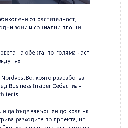
обиколени от растителност,
ходни зони и социални площи
рвета на обекта, по-голяма част
жду тях.
NordvestBo, която разработва
д Business Insider Себастиан
itects.
г. и да бъде завършен до края на
крива разходите по проекта, но
м бюджета на правителството на