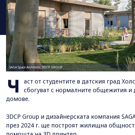
SAGA Space Architects, 3DCP GROUP
Ч
аст от студентите в датския град Хол
сбогуват с нормалните общежития и 
домове.
3DCP Group и дизайнерската компания SAGA S
през 2024 г. ще построят жилищна общност 
помощта на 3D принтер.