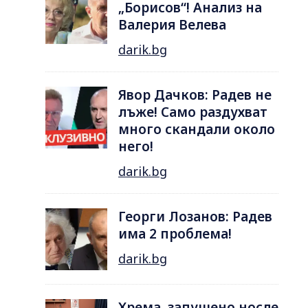
„Борисов“! Анализ на
Валерия Велева
darik.bg
Явор Дачков: Радев не
лъже! Само раздухват
много скандали около
него!
darik.bg
Георги Лозанов: Радев
има 2 проблема!
darik.bg
Хрема, запушено носле