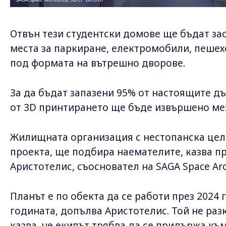
Отвън тези студентски домове ще бъдат за
места за паркиране, електромобили, пеше
под формата на вътрешно дворове.
За да бъдат запазени 95% от настоящите дъ
от 3D принтирането ще бъде извършено ме
Жилищната организация с нестопанска цел 
проекта, ще подбира наемателите, казва пре
Аристотелис, съосновател на SAGA Space Arch
Планът е по обекта да се работи през 2024 
годината, допълва Аристотелис. Той не раз
казва, че екипът трябва да се придържа къ