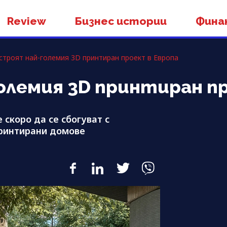
Review
Бизнес истории
Фина
строят най-големия 3D принтиран проект в Европа
олемия 3D принтиран п
 скоро да се сбогуват с
принтирани домове