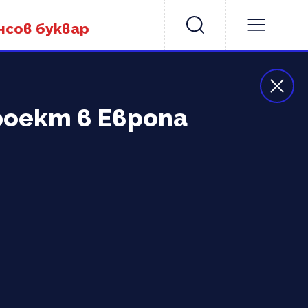
нсов буквар
роект в Европа