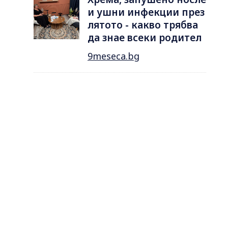
и ушни инфекции през
лятотo - какво трябва
да знае всеки родител
9meseca.bg