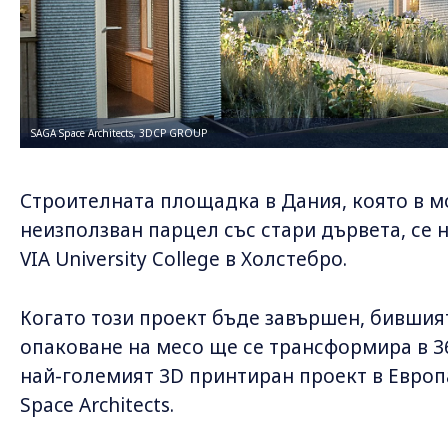
SAGA Space Architects, 3DCP GROUP
Строителната площадка в Дания, която в 
неизползван парцел със стари дървета, се 
VIA University College в Холстебро.
Когато този проект бъде завършен, бившия
опаковане на месо ще се трансформира в 
най-големият 3D принтиран проект в Европа
Space Architects.