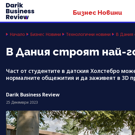
Бизнес Новини
Начало
Бизнес Новини
Технологични новини
В Дания 
В Дания строят най-г
Част от студентите в датския Холстебро може
нормалните общежития и да заживеят в 3D 
Darik Business Review
25 Декември 2023