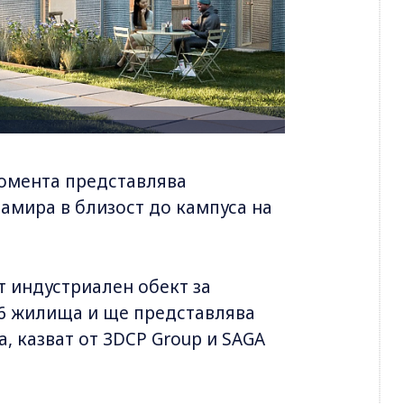
момента представлява
намира в близост до кампуса на
т индустриален обект за
36 жилища и ще представлява
, казват от 3DCP Group и SAGA