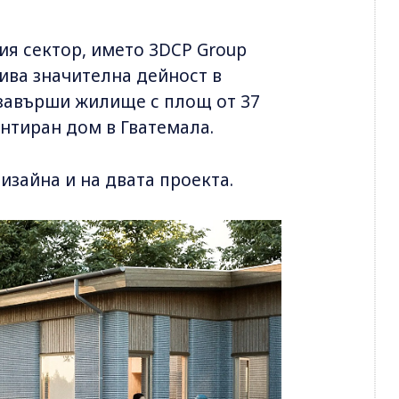
ния сектор, името 3DCP Group
ива значителна дейност в
 завърши жилище с площ от 37
интиран дом в Гватемала.
дизайна и на двата проекта.