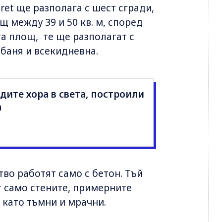
et ще разполага с шест сгради,
щ между 39 и 50 кв. м, според
та площ, те ще разполагат с
 баня и всекидневна.
дите хора в света, построили
а
во работят само с бетон. Тъй
 само стените, примерните
 като тъмни и мрачни.