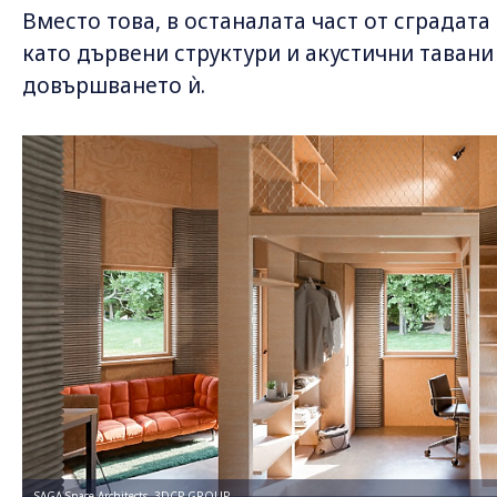
Вместо това, в останалата част от сградата
като дървени структури и акустични тавани
довършването ѝ.
SAGA Space Architects, 3DCP GROUP