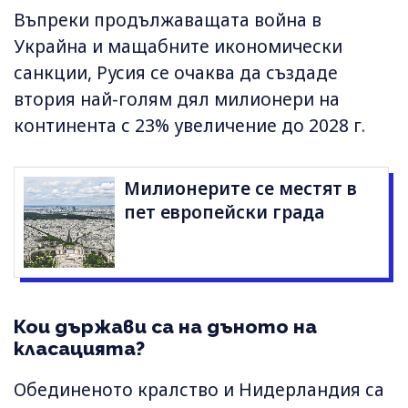
Въпреки продължаващата война в
Украйна и мащабните икономически
санкции, Русия се очаква да създаде
втория най-голям дял милионери на
континента с 23% увеличение до 2028 г.
Милионерите се местят в
пет европейски града
Кои държави са на дъното на
класацията?
Обединеното кралство и Нидерландия са