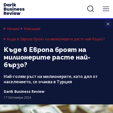
Начало
Класации
Къде в Европа броят на милионерите расте най-бързо?
Къде в Европа броят на
милионерите расте най-
бързо?
Най-голям ръст на милионерите, като дял от
населението, се очаква в Турция
Darik Business Review
17 Октомври 2024