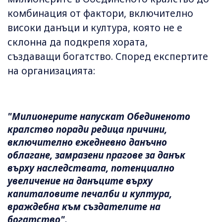
комбинация от фактори, включително
високи данъци и култура, която не е
склонна да подкрепя хората,
създаващи богатство. Според експертите
на организацията:
"Милионерите напускат Обединеното
кралство поради редица причини,
включително ежедневно данъчно
облагане, замразени прагове за данък
върху наследствата, потенциално
увеличение на данъците върху
капиталовите печалби и култура,
враждебна към създателите на
богатство".