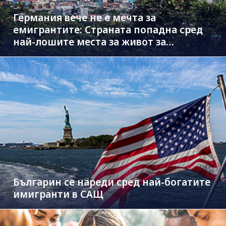
Германия вече не е мечта за
емигрантите: Страната попадна сред
най-лошите места за живот за
чужденци
Българин се нареди сред най-богатите
имигранти в САЩ