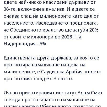
двете най-ниско класирани държави от
36-те, включени в анализа. И в двете се
очаква спад на милионерите като дял от
населението. Изследването предполага,
че Обединеното кралство ще загуби 20%
от своите милионери до 2028 г., а
Нидерландия - 5%.
Единствената друга държава, за която се
прогнозира намаляване на дела на
милионерите, е Саудитска Арабия, където
прогнозният спад е с 3 на сто.
Дясно ориентираният институт Адам Смит
свежда прогнозираното намаляване на
милионерите в Обединеното кралство до