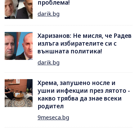
проблема!
darik.bg
Харизанов: Не мисля, че Радев
излъга избирателите си с
външната политика!
darik.bg
Хрема, запушено носле и
ушни инфекции през лятотo -
какво трябва да знае всеки
родител
9meseca.bg