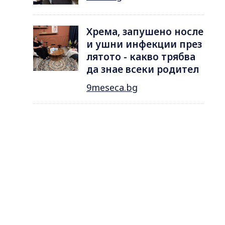
Хрема, запушено носле
и ушни инфекции през
лятотo - какво трябва
да знае всеки родител
9meseca.bg