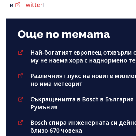
и
Twitter
!
Още по темата
Най-богатият европеец отхвърли 
му не наема хора с наднормено те
Различният лукс на новите милион
но има метеорит
Съкращенията в Bosch в България 
Румъния
Bosch спира инженерната си дейн
близо 670 човека