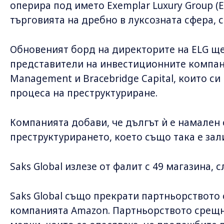
оперира под името Exemplar Luxury Group (E
търговията на дребно в луксозната сфера, с
Обновеният борд на директорите на ELG щ
представители на инвестиционните компани
Management и Bracebridge Capital, които си
процеса на преструктуриране.
Компанията добави, че дългът ѝ е намален 
преструктурирането, което също така е зал
Saks Global излезе от фалит с 49 магазина, с
Saks Global също прекрати партньорството 
компанията Amazon. Партньорството срещн