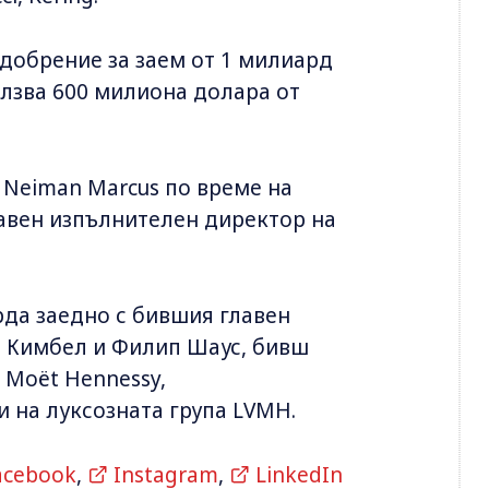
добрение за заем от 1 милиард
лзва 600 милиона долара от
Neiman Marcus по време на
главен изпълнителен директор на
рда заедно с бившия главен
в Кимбел и Филип Шаус, бивш
 Moët Hennessy,
 на луксозната група LVMH.
acebook
,
Instagram
,
LinkedIn