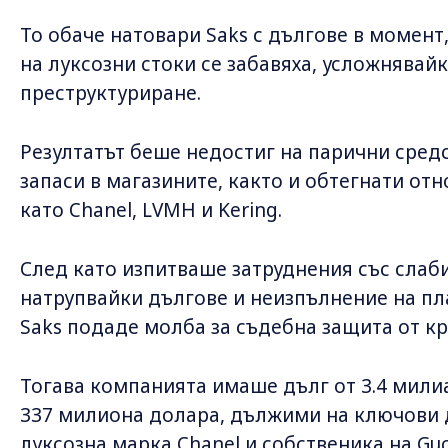
То обаче натовари Saks с дългове в момент
на луксозни стоки се забавяха, усложнявайк
преструктуриране.
Резултатът беше недостиг на парични сред
запаси в магазините, както и обтегнати о
като Chanel, LVMH и Kering.
След като изпитваше затруднения със слаб
натрупвайки дългове и неизпълнение на п
Saks ⁠подаде молба за съдебна защита от к
Тогава компанията имаше дълг от 3.4 мили
337 милиона долара, дължими на ключови 
луксозна марка Chanel и собственика на Gucc