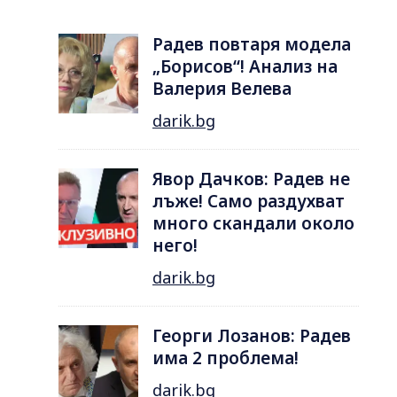
Радев повтаря модела
„Борисов“! Анализ на
Валерия Велева
darik.bg
Явор Дачков: Радев не
лъже! Само раздухват
много скандали около
него!
darik.bg
Георги Лозанов: Радев
има 2 проблема!
darik.bg