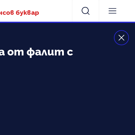
нсов буквар
за от фалит с