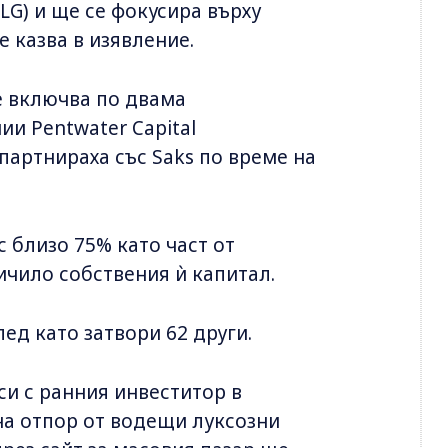
LG) и ще се фокусира върху
е казва в изявление.
е включва по двама
и Pentwater Capital
 партнираха със Saks по време на
с близо 75% като част от
ичило собствения ѝ капитал.
лед като затвори 62 други.
си с ранния инвеститор в
а отпор от водещи луксозни