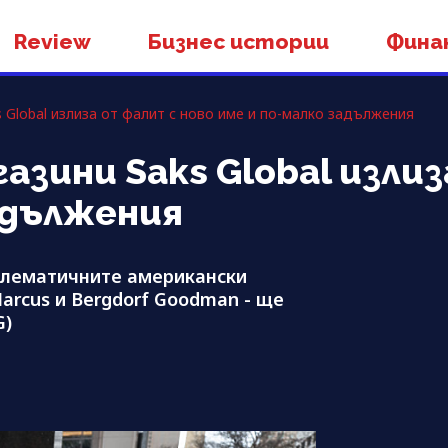
Review
Бизнес истории
Фина
s Global излиза от фалит с ново име и по-малко задължения
азини Saks Global изли
адължения
блематичните американски
Marcus и Bergdorf Goodman - ще
G)