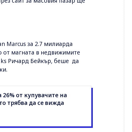
през сайт за масовия пазар ще
an Marcus за 2.7 милиарда
но от магната в недвижимите
s Ричард Бейкър, беше ⁠ да
ки.
а 26% от купувачите на
то трябва да се вижда