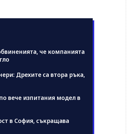
обвиненията, че компанията
гло
ери: Дрехите са втора ръка,
по вече изпитания модел в
ост в София, съкращава