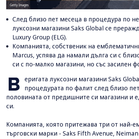
Getty Images
След близо пет месеца в процедура по не
луксозни магазини Saks Global се прераж
Luxury Group (ELG).
Компанията, собственик на емблематичнит
Marcus, успява да намали дълга си с бли
си с по-малко магазини, но със засилен ф
В
еригата луксозни магазини Saks Globa
процедурата по фалит след близо пет
половината от предишните си магазини и е
си.
Компанията, която притежава три от най-
търговски марки - Saks Fifth Avenue, Neima