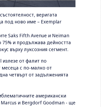
състоятелност, веригата
да под ново име – Exemplar
е Saks Fifth Avenue и Neiman
зо 75% и продължава дейността
окус върху луксозния сегмент.
l излезе от фалит по
 месеца с по-малко от
дна четвърт от задълженията
емблематичните американски
n Marcus и Bergdorf Goodman - ще