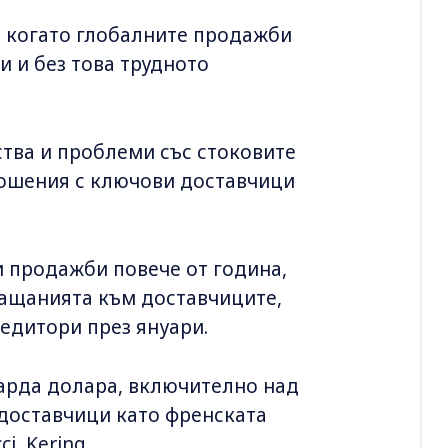
, когато глобалните продажби
и и без това трудното
ства и проблеми със стоковите
тношения с ключови доставчици
и продажби повече от година,
лащанията към доставчиците,
редитори през януари.
арда долара, включително над
доставчици като френската
i, Kering.