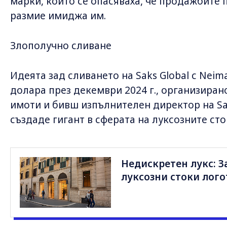
марки, които се опасяваха, че продажбите 
размие имиджа им.
Злополучно сливане
Идеята зад сливането на Saks Global с Neim
долара през декември 2024 г., организира
имоти и бивш изпълнителен директор на Sak
създаде гигант в сферата на луксозните сто
Недискретен лукс: З
луксозни стоки лого