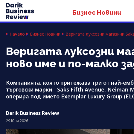
Бизнес Новини
Начало
Бизнес Новини
Веригата луксозни магазини Sak
Веригата луксозни маг
ново име и по-малко з
Компанията, която притежава три от най-ем
търговски марки - Saks Fifth Avenue, Neiman 
оперира под името Exemplar Luxury Group (EL
Darik Business Review
29 Юни 2026