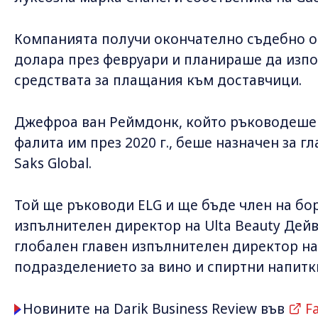
Компанията получи окончателно съдебно о
долара през февруари и планираше да изпо
средствата за плащания към доставчици.
Джефроа ван Реймдонк, който ръководеше 
фалита им през 2020 г., беше назначен за 
Saks Global.
Той ще ръководи ELG и ще бъде член на бо
изпълнителен директор на Ulta Beauty Дей
глобален главен изпълнителен директор на
подразделението за вино и спиртни напитки
Новините на Darik Business Review във
F