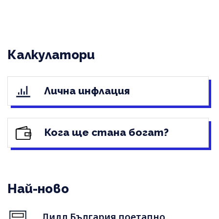
Калкулатори
Лична инфлация
Кога ще стана богат?
Най-ново
Лидл България поетапно