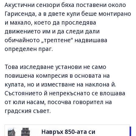
Акустични сензори бяха поставени около
Гарисенда, а в двете кули беше монтирано
и махало, което да проследява
движението им и да следи дали
обичайното „трептене“ надвишава
определен праг.
Това изследване установи не само
повишена компресия в основата на
кулата, но и изместване на наклона й.
Състоянието й непрекъснато се влошава
от юли насам, посочва говорител на
градския съвет.
Навръх 850-ата си