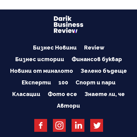
Бизнес Новини
Review
Бизнес истории
Финансов буквар
Новини от миналото
Зелено бъдеще
Експерти
100
Спорт и пари
Класации
Фото есе
Знаете ли, че
Автори