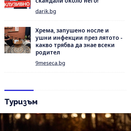
скандали около него!
darik.bg
Хрема, запушено носле и
ушни инфекции през лятотo -
какво трябва да знае всеки
родител
9meseca.bg
Туризъм