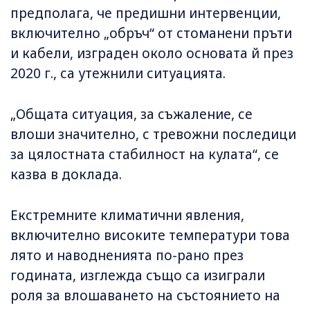
предполага, че предишни интервенции,
включително „обръч“ от стоманени пръти
и кабели, изграден около основата й през
2020 г., са утежнили ситуацията.
„Общата ситуация, за съжаление, се
влоши значително, с тревожни последици
за цялостната стабилност на кулата“, се
казва в доклада.
Екстремните климатични явления,
включително високите температури това
лято и наводненията по-рано през
годината, изглежда също са изиграли
роля за влошаването на състоянието на