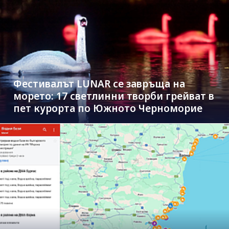
Фестивалът LUNAR се завръща на
морето: 17 светлинни творби грейват в
пет курорта по Южното Черноморие