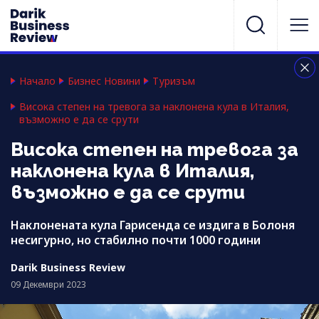
Начало
Бизнес Новини
Туризъм
Висока степен на тревога за наклонена кула в Италия,
възможно е да се срути
Висока степен на тревога за
наклонена кула в Италия,
възможно е да се срути
Наклонената кула Гарисенда се издига в Болоня
несигурно, но стабилно почти 1000 години
Darik Business Review
09 Декември 2023