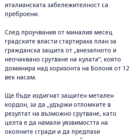
италианската забележителност са
преброени.
След проучвания от миналия месец
градските власти стартираха план за
гражданска защита от „внезапното и
неочаквано срутване на кулата“, която
доминира над хоризонта на Болоня от 12
век насам.
Ще бъде издигнат защитен метален
кордон, за да „удържи отломките в
резултат на възможно срутване, като
целта е да намали уязвимостта на
околните сгради и да предпази