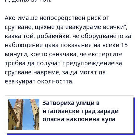
Ако имаше непосредствен риск от
срутване, щяхме да евакуираме всички“,
казва той, добавяйки, че оборудването за
наблюдение дава показания на всеки 15
минути, което означава, че експертите
трябва да получат предупреждение за
срутване навреме, за да могат да
евакуират околността.
Затвориха улици в
италиански град заради
опасна наклонена кула