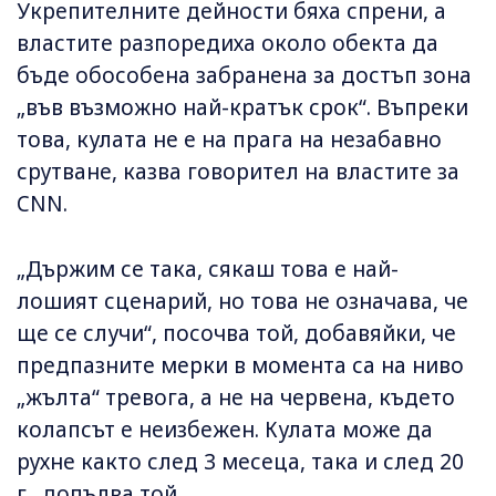
Укрепителните дейности бяха спрени, а
властите разпоредиха около обекта да
бъде обособена забранена за достъп зона
„във възможно най-кратък срок“. Въпреки
това, кулата не е на прага на незабавно
срутване, казва говорител на властите за
CNN.
„Държим се така, сякаш това е най-
лошият сценарий, но това не означава, че
ще се случи“, посочва той, добавяйки, че
предпазните мерки в момента са на ниво
„жълта“ тревога, а не на червена, където
колапсът е неизбежен. Кулата може да
рухне както след 3 месеца, така и след 20
г., допълва той.