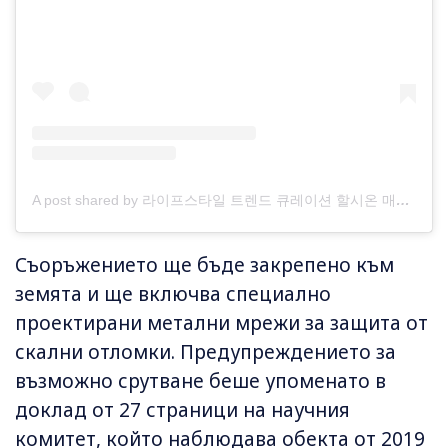
A post shared by 라이프스타일 트렌드 큐레이션 할시온 매거진 (@magazine__h)
Съоръжението ще бъде закрепено към
земята и ще включва специално
проектирани метални мрежи за защита от
скални отломки. Предупреждението за
възможно срутване беше упоменато в
доклад от 27 страници на научния
комитет, който наблюдава обекта от 2019