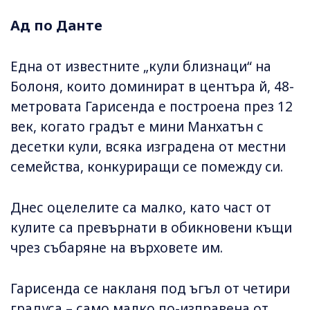
Ад по Данте
Една от известните „кули близнаци“ на
Болоня, които доминират в центъра й, 48-
метровата Гарисенда е построена през 12
век, когато градът е мини Манхатън с
десетки кули, всяка изградена от местни
семейства, конкуриращи се помежду си.
Днес оцелелите са малко, като част от
кулите са превърнати в обикновени къщи
чрез събаряне на върховете им.
Гарисенда се накланя под ъгъл от четири
градуса – само малко по-изправена от