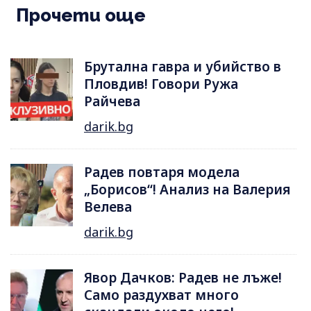
Прочети още
Брутална гавра и убийство в
Пловдив! Говори Ружа
Райчева
darik.bg
Радев повтаря модела
„Борисов“! Анализ на Валерия
Велева
darik.bg
Явор Дачков: Радев не лъже!
Само раздухват много