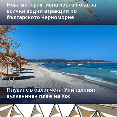
Нова интерактивна карта показва
всички водни атракции по
българското Черноморие
Плуване в балончета: Уникалният
вулканичен плаж на Кос