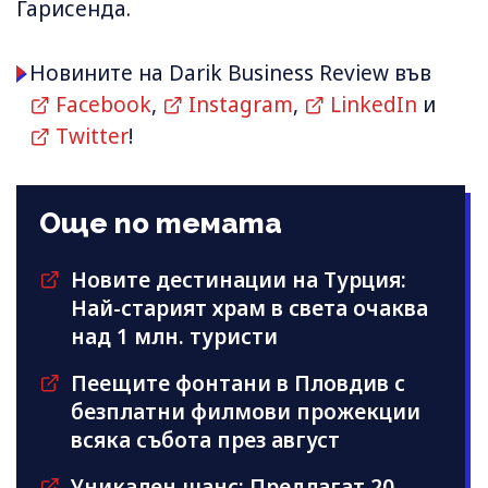
Гарисенда.
Новините на Darik Business Review във
Facebook
,
Instagram
,
LinkedIn
и
Twitter
!
Още по темата
Новите дестинации на Турция:
Най-старият храм в света очаква
над 1 млн. туристи
Пеещите фонтани в Пловдив с
безплатни филмови прожекции
всяка събота през август
Уникален шанс: Предлагат 20-