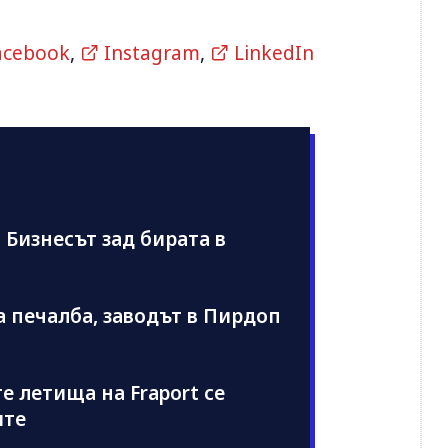
acebook
,
Instagram
,
LinkedIn
: Бизнесът зад бирата в
а печалба, заводът в Пирдоп
е летища на Fraport се
ите