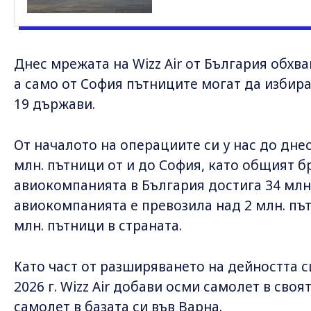
Днес мрежата на Wizz Air от България обхв
а само от София пътниците могат да избир
19 държави.
От началото на операциите си у нас до днес
млн. пътници от и до София, като общият б
авиокомпанията в България достига 34 млн.
авиокомпанията е превозила над 2 млн. пъ
млн. пътници в страната.
Като част от разширяването на дейността с
2026 г. Wizz Air добави осми самолет в своя
самолет в базата си във Варна.