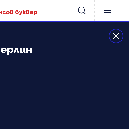
нсов буквар
Берлин