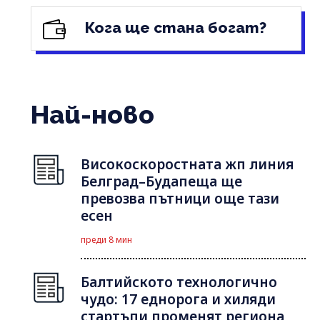
Кога ще стана богат?
Най-ново
Високоскоростната жп линия
Белград–Будапеща ще
превозва пътници още тази
есен
преди 8 мин
Балтийското технологично
чудо: 17 еднорога и хиляди
стартъпи променят региона