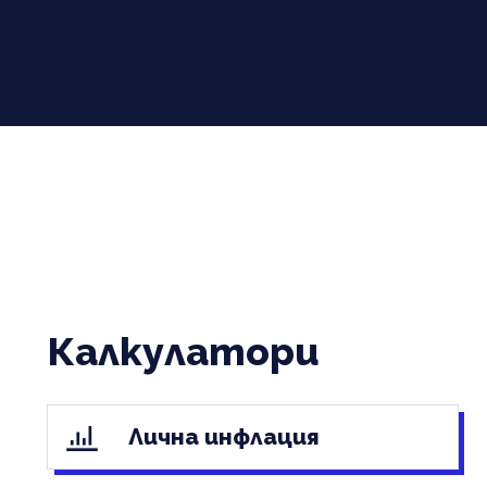
Калкулатори
Лична инфлация