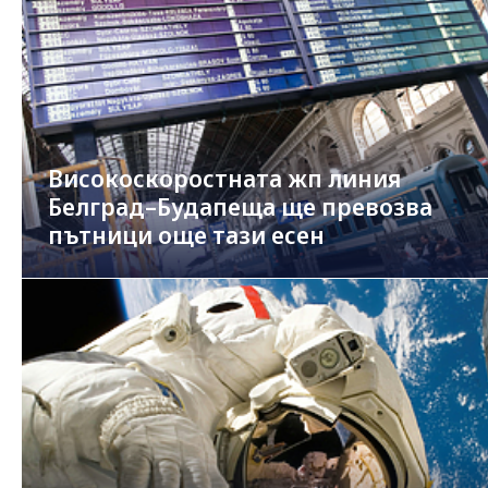
Високоскоростната жп линия
Белград–Будапеща ще превозва
пътници още тази есен