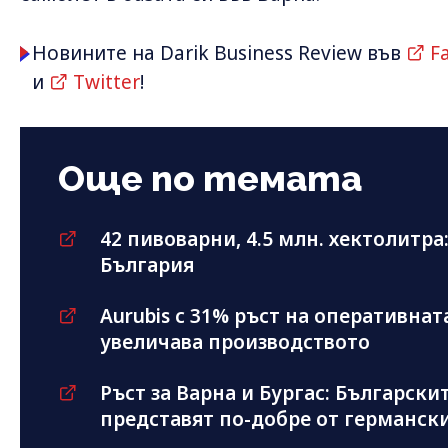
Новините на Darik Business Review във
F
и
Twitter
!
Още по темата
42 пивоварни, 4.5 млн. хектолитра
България
Aurubis с 31% ръст на оперативнат
увеличава производството
Ръст за Варна и Бургас: Българскит
представят по-добре от германск