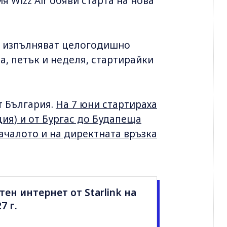
 Wizz Air обяви старта на нова
е изпълняват целогодишно
а, петък и неделя, стартирайки
т България.
На 7 юни стартираха
ия) и от Бургас до Будапеща
началото и на директната връзка
итен интернет от Starlink на
7 г.