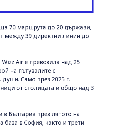
аща 70 маршрута до 20 държави,
ат между 39 директни линии до
 Wizz Air е превозила над 25
рой на пътувалите с
 души. Само през 2025 г.
тници от столицата и общо над 3
и в България през лятото на
та база в София, както и трети