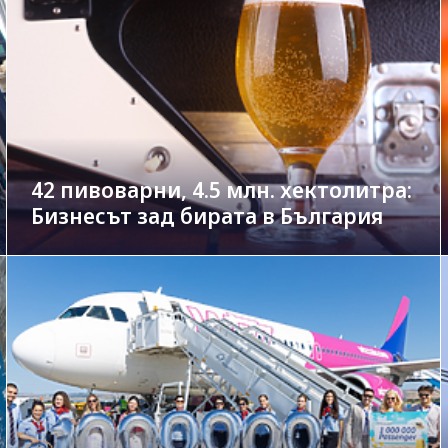
42 пивоварни, 4.5 млн. хектолитра:
Бизнесът зад бирата в България