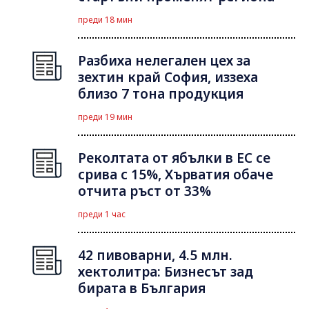
преди 18 мин
Разбиха нелегален цех за
зехтин край София, иззеха
близо 7 тона продукция
преди 19 мин
Реколтата от ябълки в ЕС се
срива с 15%, Хърватия обаче
отчита ръст от 33%
преди 1 час
42 пивоварни, 4.5 млн.
хектолитра: Бизнесът зад
бирата в България