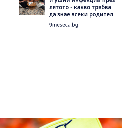
лятотo - какво трябва
да знае всеки родител
9meseca.bg