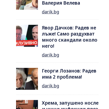
Валерия Велева
darik.bg
Явор Дачков: Радев не
лъже! Само раздухват
много скандали около
него!
darik.bg
Георги Лозанов: Радев
има 2 проблема!
darik.bg
Хрема, запушено носле
и ушни инфекции през