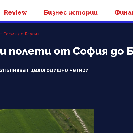
Review
Бизнес истории
Фина
от София до Берлин
ни полети от София до 
изпълняват целогодишно четири