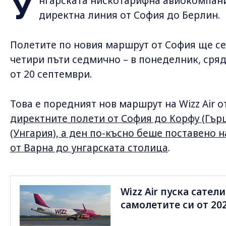
У
нгарската нискотарифна авиокомпания
директна линия от София до Берлин.
Полетите по новия маршрут от София ще с
четири пъти седмично – в понеделник, сряд
от 20 септември.
Това е поредният нов маршрут на Wizz Air о
директните полети от София до Корфу (Гърц
(Унгария), а ден по-късно беше поставено 
от Варна до унгарската столица
.
Wizz Air пуска сател
самолетите си от 202