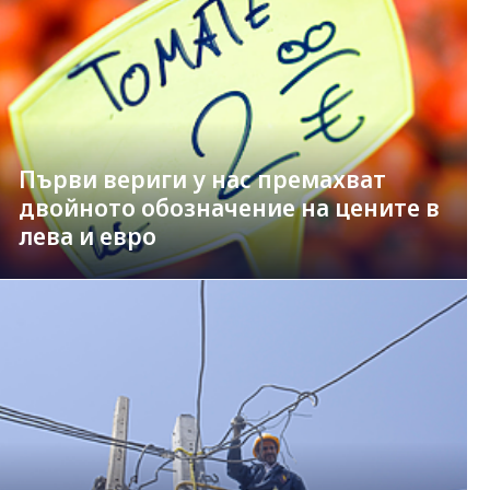
Първи вериги у нас премахват
двойното обозначение на цените в
лева и евро