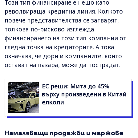
Този тип финансиране е нещо като
револвираща кредитна линия. Колкото
повече представителства се затварят,
толкова по-рисково изглежда
финансирането на този тип компании от
гледна точка на кредиторите. А това
означава, че дори и компаниите, които
остават на пазара, може да пострадат.
ЕС реши: Мита до 45%
върху произведени в Китай
елколи
Намаляващи продажби и маржове