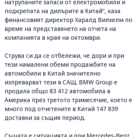
натрупаните запаси от електромобили и
подкрепата на дилърите в Китай“, каза
финансовият директор Харалд Вилхелм по
време на представянето на отчета на
компанията в края на октомври.
Струва си да се отбележи, че дори и при
тези намалени обеми продажбите на
автомобили в Китай значително
изпреварват тези в САЩ. BMW Group е
продала общо 83 412 автомобила в
Америка през третото тримесечие, което е
много под отчетените в Китай 147 839
доставки за същия период.
Същата е ситуацията и при Mercedes-Benz