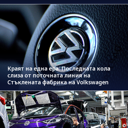
Краят на една ера: Последната кола
слиза от поточната линия на
Стъклената фабрика на Volkswagen