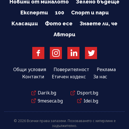
Новини от миналото
Зелено бъдеще
Експерти
100
Спорт и пари
Класации
Фото есе
Знаете ли, че
Автори
Общи условия
Поверителност
Реклама
Контакти
Етичен кодекс
За нас
Darik.bg
Dsport.bg
9meseca.bg
Idei.bg
© 2026 Всички права запазени. Позоваването с хиперлинк е
задължително.