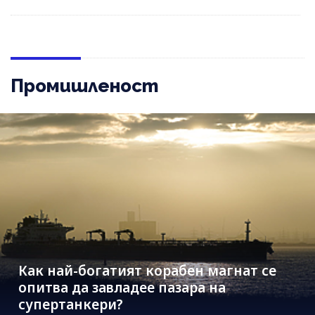
Промишленост
Как най-богатият корабен магнат се
опитва да завладее пазара на
супертанкери?