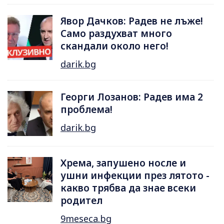
Явор Дачков: Радев не лъже!
Само раздухват много
скандали около него!
darik.bg
Георги Лозанов: Радев има 2
проблема!
darik.bg
Хрема, запушено носле и
ушни инфекции през лятотo -
какво трябва да знае всеки
родител
9meseca.bg