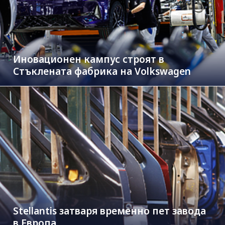
Иновационен кампус строят в
Стъклената фабрика на Volkswagen
Stellantis затваря временно пет завода
в Европа