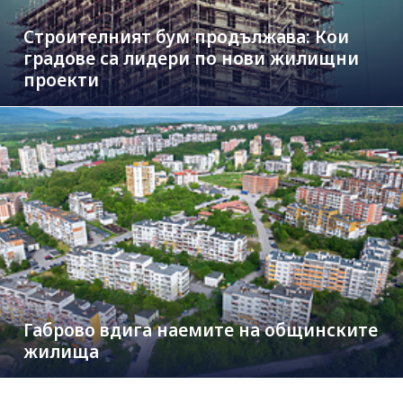
Строителният бум продължава: Кои
градове са лидери по нови жилищни
проекти
Габрово вдига наемите на общинските
жилища