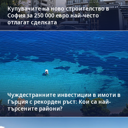
Купувачите на ново строителство в
София за 250 000 евро най-често
отлагат сделката
Чуждестранните инвестиции в имоти в
Гърция с рекорден ръст: Кои са най-
търсените райони?