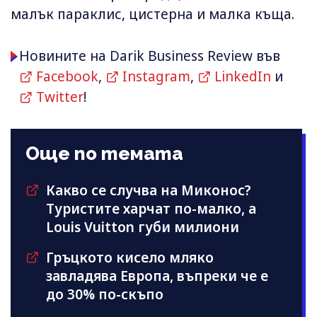
малък параклис, цистерна и малка къща.
Новините на Darik Business Review във
Facebook
,
Instagram
,
LinkedIn
и
Twitter
!
Още по темата
Какво се случва на Миконос?
Туристите харчат по-малко, а
Louis Vuitton губи милиони
Гръцкото кисело мляко
завладява Европа, въпреки че е
до 30% по-скъпо