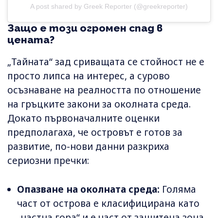
A post shared by Greek Reporter (@greekreporter)
Защо е този огромен спад в
цената?
„Тайната“ зад сриващата се стойност не е
просто липса на интерес, а сурово
осъзнаване на реалността по отношение
на гръцките закони за околната среда.
Докато първоначалните оценки
предполагаха, че островът е готов за
развитие, по-нови данни разкриха
сериозни пречки:
Опазване на околната среда:
Голяма
част от острова е класифицирана като
„частна гора“ и е част от защитена зона