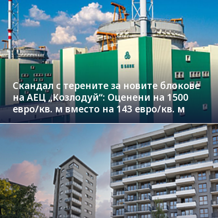
Скандал с терените за новите блокове
на АЕЦ „Козлодуй“: Оценени на 1500
евро/кв. м вместо на 143 евро/кв. м