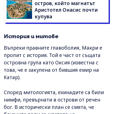
остров, който магнатът
Аристотел Онасис почти
купува
История и митове
Въпреки правните главоболия, Макри е
пропит с история. Той е част от същата
островна група като Оксия (известна с
това, че е закупена от бившия емир на
Катар).
Според митологията, ехинадите са били
нимфи, превърнати в острови от речен
бог. В исторически план се смята, че