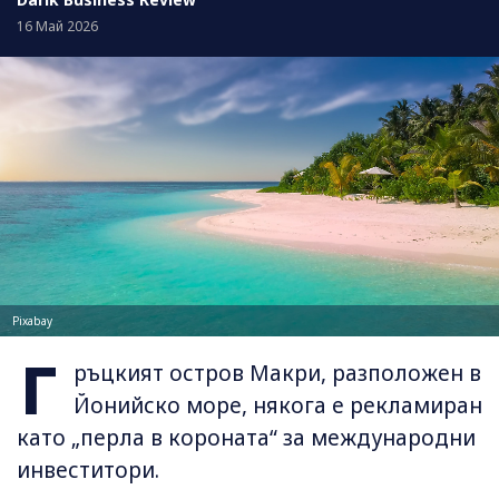
16 Май 2026
Pixabay
Г
ръцкият остров Макри, разположен в
Йонийско море, някога е рекламиран
като „перла в короната“ за международни
инвеститори.