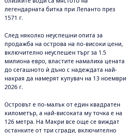
близките води са мястото на
легендарната битка при Лепанто през
1571 г.
След няколко неуспешни опита за
продажба на острова на по-високи цени,
включително неуспешен търг за 1.5
милиона евро, властите намалиха цената
до сегашното ѝ дъно с надеждата най-
накрая да намерят купувач на 13 ноември
2026 г.
Островът е по-малък от един квадратен
километър, а най-високата му точка е на
126 метра. На Макри все още се виждат
останките от три сгради, включително