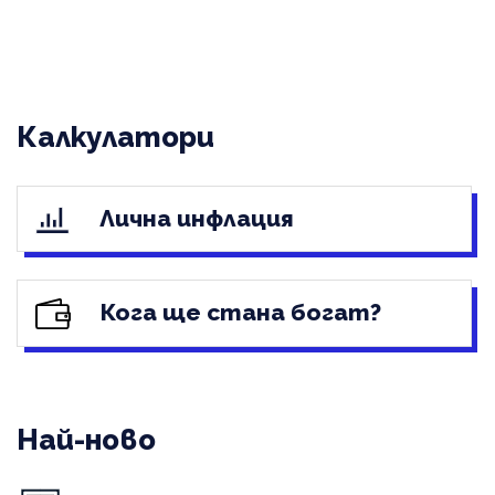
Калкулатори
Лична инфлация
Кога ще стана богат?
Най-ново