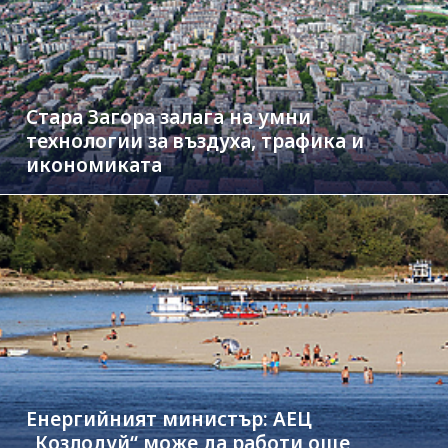
Стара Загора залага на умни
технологии за въздуха, трафика и
икономиката
Енергийният министър: АЕЦ
„Козлодуй“ може да работи още