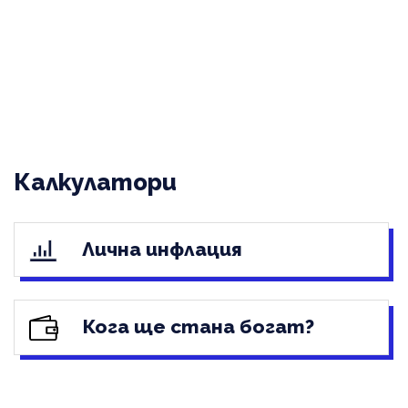
Калкулатори
Лична инфлация
Кога ще стана богат?