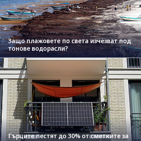
Защо плажовете по света изчезват под
тонове водорасли?
Гърците пестят до 30% от сметките за