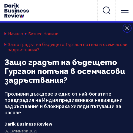
Начало
Бизнес Новини
Защо градът на бъдещето Гургаон потъна в осемчасови
задръствания?
Защо градът на бъдещето
Гургаон потъна в осемчасови
задръствания?
Проливни дъждове в едно от най-богатите
предградия на Индия предизвикаха невиждани
задръствания и блокираха хиляди пътуващи за
часове
Darik Business Review
02 Септември 2025