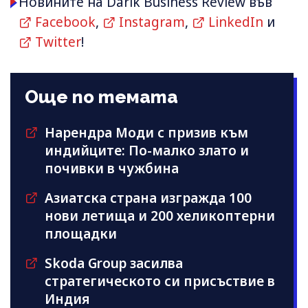
Новините на Darik Business Review във
Facebook
,
Instagram
,
LinkedIn
и
Twitter
!
Още по темата
Нарендра Моди с призив към
индийците: По-малко злато и
почивки в чужбина
Азиатска страна изгражда 100
нови летища и 200 хеликоптерни
площадки
Skoda Group засилва
стратегическото си присъствие в
Индия