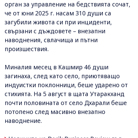
орган за управление на бедствията сочат,
че от юни 2025 г. насам 310 души са
загубили живота си при инциденти,
свързани с дъждовете – внезапни
наводнения, свлачища и пътни
произшествия.
Миналия месец в Кашмир 46 души
загинаха, след като село, приютяващо
индуистки поклонници, беше ударено от
стихията. На 5 август в щата Утаракханд
почти половината от село Дхарали беше
потопено след масивно внезапно
наводнение.