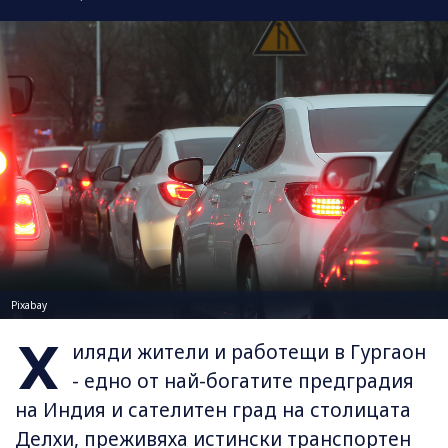
Pixabay
Х
иляди жители и работещи в Гургаон
- едно от най-богатите предградия
на Индия и сателитен град на столицата
Делхи, преживяха истински транспортен