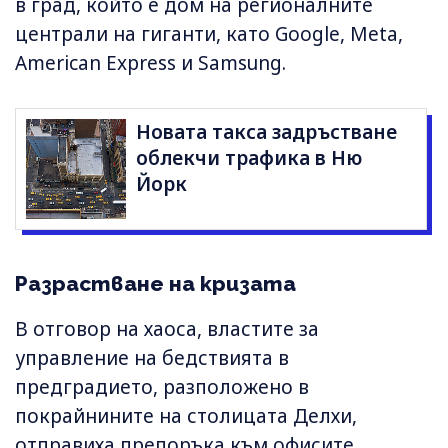
в град, който е дом на регионалните
централи на гиганти, като Google, Meta,
American Express и Samsung.
Новата такса задръстване
облекчи трафика в Ню
Йорк
Разрастване на кризата
В отговор на хаоса, властите за
управление на бедствията в
предградието, разположено в
покрайнините на столицата Делхи,
отправиха препоръка към офисите,