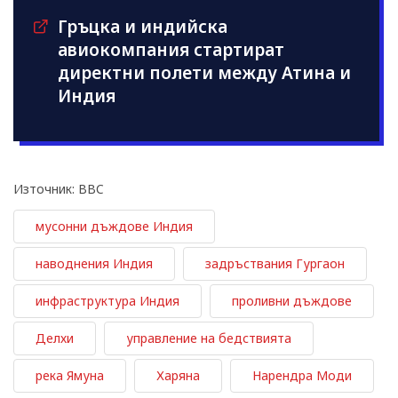
Гръцка и индийска
авиокомпания стартират
директни полети между Атина и
Индия
Източник: BBC
мусонни дъждове Индия
наводнения Индия
задръствания Гургаон
инфраструктура Индия
проливни дъждове
Делхи
управление на бедствията
река Ямуна
Харяна
Нарендра Моди