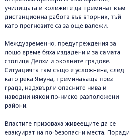
училищата и колежите да преминат към
дистанционна работа във вторник, тъй
като прогнозите са за още валежи.
Междувременно, предупреждения за
лошо време бяха издадени и за самата
столица Делхи и околните градове.
Ситуацията там също е усложнена, след
като река Ямуна, преминаваща през
града, надхвърли опасните нива и
наводни някои по-ниско разположени
райони.
Властите призоваха живеещите да се
евакуират на по-безопасни места. Поради