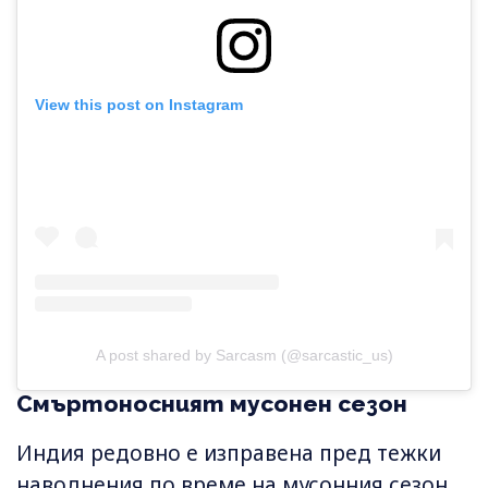
View this post on Instagram
A post shared by Sarcasm (@sarcastic_us)
Смъртоносният мусонен сезон
Индия редовно е изправена пред тежки
наводнения по време на мусонния сезон,