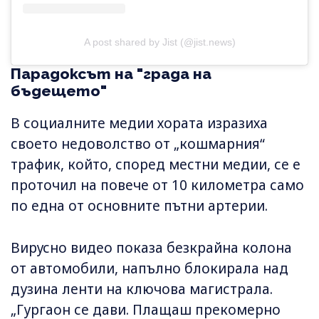
A post shared by Jist (@jist.news)
Парадоксът на "града на
бъдещето"
В социалните медии хората изразиха
своето недоволство от „кошмарния“
трафик, който, според местни медии, се е
проточил на повече от 10 километра само
по една от основните пътни артерии.
Вирусно видео показа безкрайна колона
от автомобили, напълно блокирала над
дузина ленти на ключова магистрала.
„Гургаон се дави. Плащаш прекомерно