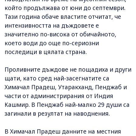
който продължава от юни до септември.
Тази година обаче властите отчитат, че
интензивността на дъждовете е
значително по-висока от обичайното,
което води до още по-сериозни
последици в цялата страна.
Проливните дъждове не пощадиха и други
щати, като сред най-засегнатите са
Химачал Прадеш, Утаракханд, Пенджаб и
части от администрирания от Индия
Кашмир. В Пенджаб най-малко 29 души са
загинали в резултат на наводнения.
В Химачал Прадеш данните на местния