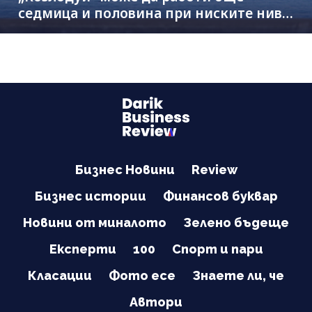
седмица и половина при ниските нива
на Дунав
Бизнес Новини
Review
Бизнес истории
Финансов буквар
Новини от миналото
Зелено бъдеще
Експерти
100
Спорт и пари
Класации
Фото есе
Знаете ли, че
Автори