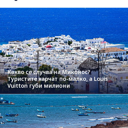
Какво се случва на Миконос?
Туристите харчат по-малко, а Louis
Vuitton губи милиони