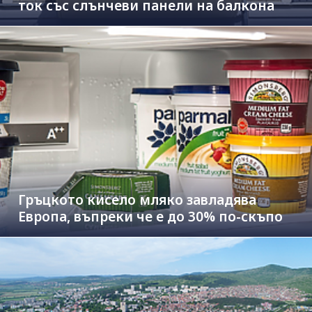
ток със слънчеви панели на балкона
Гръцкото кисело мляко завладява
Европа, въпреки че е до 30% по-скъпо