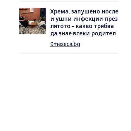
Хрема, запушено носле
и ушни инфекции през
лятотo - какво трябва
да знае всеки родител
9meseca.bg