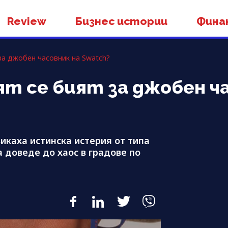
Review
Бизнес истории
Фина
за джобен часовник на Swatch?
ят се бият за джобен ч
викаха истинска истерия от типа
a доведе до хаос в градове по