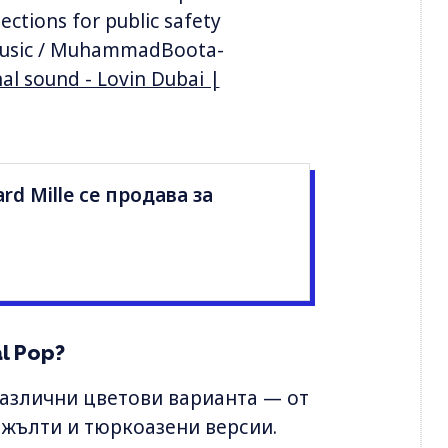
ections for public safety
music / MuhammadBoota-
al sound - Lovin Dubai |
rd Mille се продава за
l Pop?
различни цветови варианта — от
 жълти и тюркоазени версии.