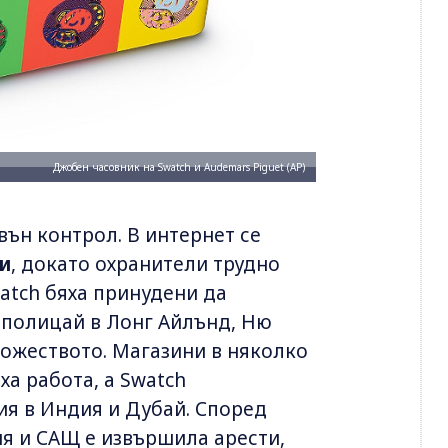
Джобен часовник на Swatch и Audemars Piguet (AP)
вън контрол. В интернет се
и
, докато охранители трудно
atch бяха принудени да
а полицай в Лонг Айлънд, Ню
ожеството. Магазини в няколко
а работа, а Swatch
я в Индия и Дубай. Според
 и САЩ е извършила арести,