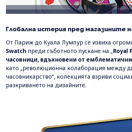
Глобална истерия пред магазините н
От Париж до Куала Лумпур се извиха огром
Swatch
преди съботното пускане на „
Royal 
часовници, вдъхновени от емблематичния
като „революционна колаборация между д
часовникарство“, колекцията взриви социа
разкриването на дизайните.