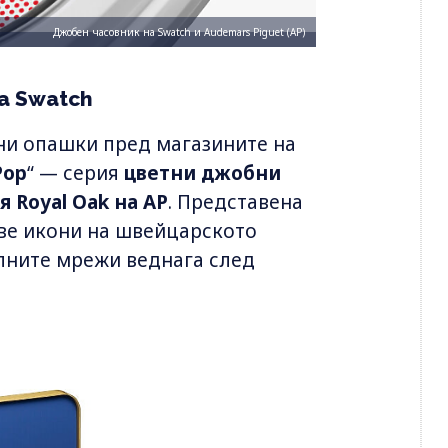
Джобен часовник на Swatch и Audemars Piguet (AP)
а Swatch
ни опашки пред магазините на
Pop
“ — серия
цветни джобни
 Royal Oak на AP
. Представена
ве икони на швейцарското
лните мрежи веднага след