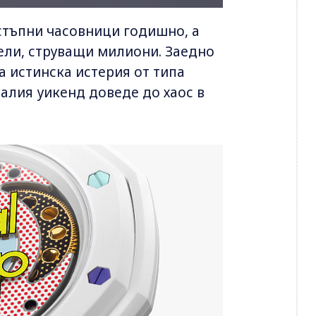
тъпни часовници годишно, а
ели, струващи милиони. Заедно
а истинска истерия от типа
налия уикенд доведе до хаос в