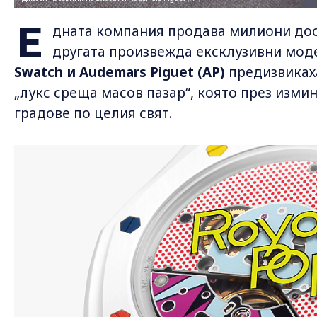
Е
дната компания продава милиони дос
другата произвежда ексклузивни мод
Swatch и Audemars Piguet (AP)
предизвиках
„лукс среща масов пазар“, която през изми
градове по целия свят.