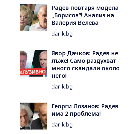
Радев повтаря модела
„Борисов“! Анализ на
Валерия Велева
darik.bg
Явор Дачков: Радев не
лъже! Само раздухват
много скандали около
него!
darik.bg
Георги Лозанов: Радев
има 2 проблема!
darik.bg