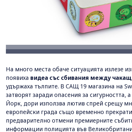
На много места обаче ситуацията излезе из
появиха
видеа със сбивания между чакащ
удържаха тълпите. В САЩ 19 магазина на Sw
затворят заради опасения за сигурността, 
Йорк, дори използва лютив спрей срещу мн
европейски града също временно прекратих
предварително отмени премиерните събити
информации полицията във Великобритания