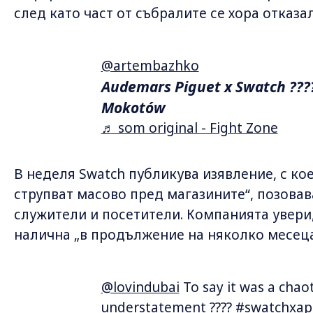
след като част от събралите се хора отказа
@artembazhko
Audemars Piguet x Swatch ???
Mokotów
♬ som original - Fight Zone
В неделя Swatch публикува изявление, с кое
струпват масово пред магазините“, позовав
служители и посетители. Компанията увери
налична „в продължение на няколко месеца
@lovindubai
To say it was a chao
understatement ????
#swatchxap