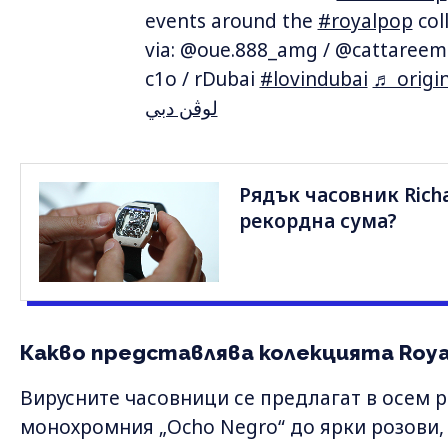
events around the
#royalpop
coll
via: @oue.888_amg / @cattaree
c1o / rDubai
#lovindubai
♬ origin
لوڤن دبي
Рядък часовник Richa
рекордна сума?
Какво представлява колекцията Roya
Вирусните часовници се предлагат в осем 
монохромния „Ocho Negro“ до ярки розови,