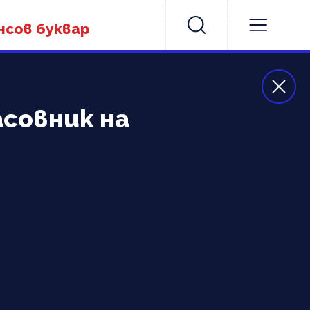
нсов буквар
асовник на