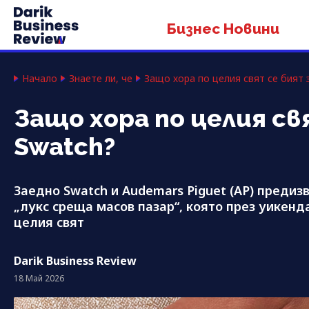
Бизнес Новини
Начало
Знаете ли, че
Защо хора по целия свят се бият 
Защо хора по целия св
Swatch?
Заедно Swatch и Audemars Piguet (AP) предиз
„лукс среща масов пазар“, която през уикенд
целия свят
Darik Business Review
18 Май 2026