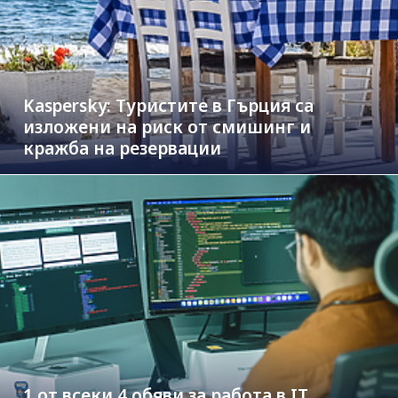
Kaspersky: Туристите в Гърция са
изложени на риск от смишинг и
кражба на резервации
1 от всеки 4 обяви за работа в IT