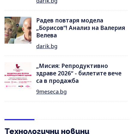
darik.bg
Радев повтаря модела
„Борисов“! Анализ на Валерия
Велева
darik.bg
„Мисия: Репродуктивно
здраве 2026“ - билетите вече
са в продажба
9meseca.bg
Технологични новини