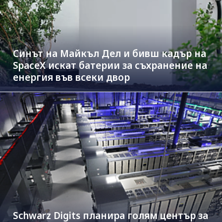
Синът на Майкъл Дeл и бивш кадър на
SpaceX искат батерии за съхранение на
енергия във всеки двор
Schwarz Digits планира голям център за