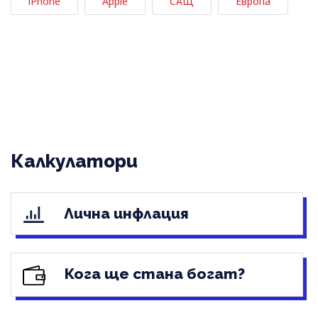
iPhone
Apple
САЩ
Европа
Калкулатори
Лична инфлация
Кога ще стана богат?