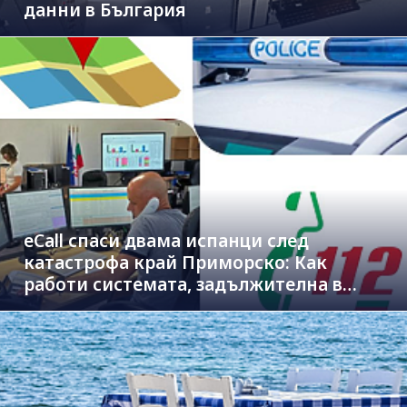
данни в България
eCall спаси двама испанци след
катастрофа край Приморско: Как
работи системата, задължителна в
новите коли