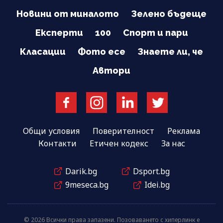
Новини от миналото
Зелено бъдеще
Експерти
100
Спорт и пари
Класации
Фото есе
Знаете ли, че
Автори
Общи условия
Поверителност
Реклама
Контакти
Етичен кодекс
За нас
Darik.bg
Dsport.bg
9meseca.bg
Idei.bg
© 2026 Всички права запазени. Позоваването с хиперлинк е