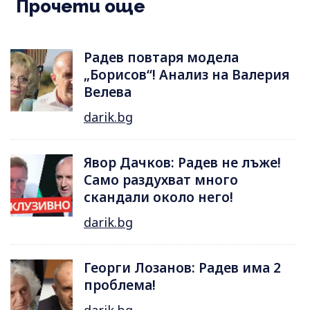
Прочети още
Радев повтаря модела
„Борисов“! Анализ на Валерия
Велева
darik.bg
Явор Дачков: Радев не лъже!
Само раздухват много
скандали около него!
darik.bg
Георги Лозанов: Радев има 2
проблема!
darik.bg