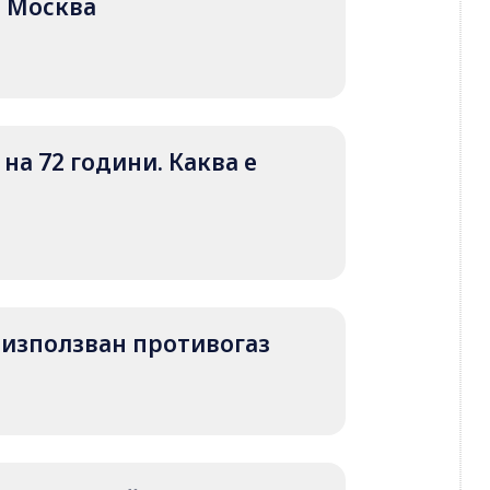
ад Москва
на 72 години. Каква е
 е използван противогаз