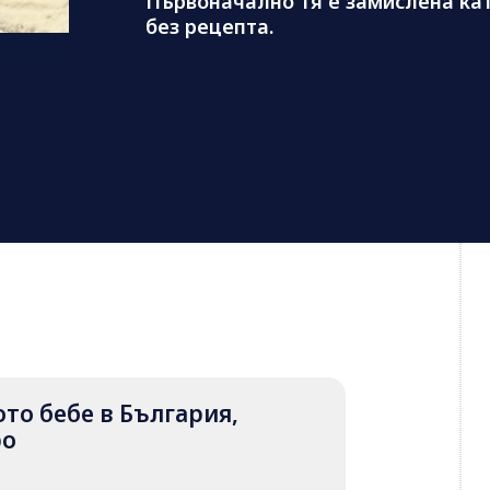
Първоначално тя е замислена кат
без рецепта.
вото бебе в България,
ро