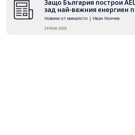
Защо България построи АЕ
зад най-важния енергиен п
Новини от миналото
|
Иван Нончев
24 Юли 2026