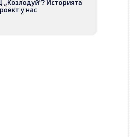
Ц „Козлодуй“? Историята
роект у нас