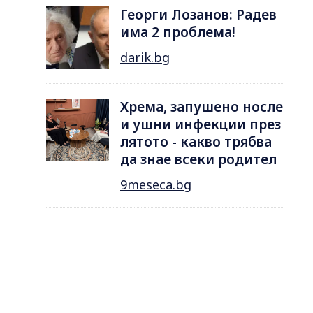
Георги Лозанов: Радев
има 2 проблема!
darik.bg
Хрема, запушено носле
и ушни инфекции през
лятотo - какво трябва
да знае всеки родител
9meseca.bg