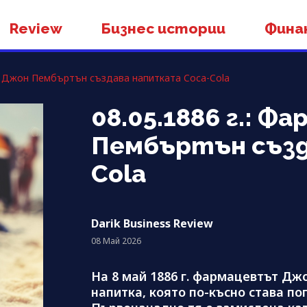
Review
Бизнес истории
Фина
ът Джон Пембъртън създава напитката Coca-Cola
08.05.1886 г.: 
Пембъртън създ
Cola
Darik Business Review
08 Май 2026
На 8 май 1886 г. фармацевтът Дж
напитка, която по-късно става по