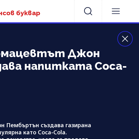
нсов буквар
Фармацевтът Джон
ава напитката Coca-
он Пембъртън създава газирана
пулярна като Coca-Cola.