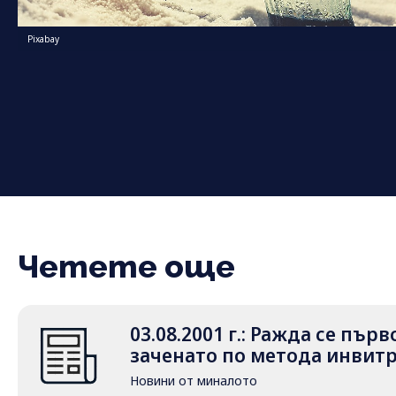
Pixabay
Четете още
03.08.2001 г.: Ражда се пър
заченато по метода инвит
Новини от миналото