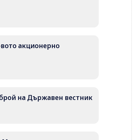
първото акционерно
т брой на Държавен вестник