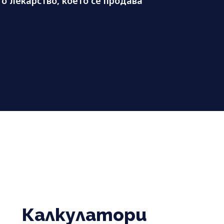
о лекарство, което се продава
Калкулатори