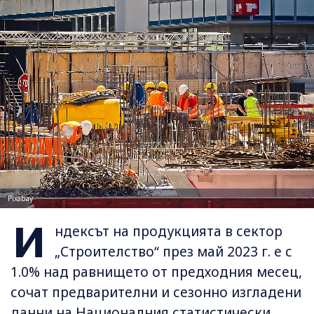
Pixabay
И
ндексът на продукцията в сектор
„Строителство“ през май 2023 г. е с
1.0% над равнището от предходния месец,
сочат предварителни и сезонно изгладени
данни на Националния статистически