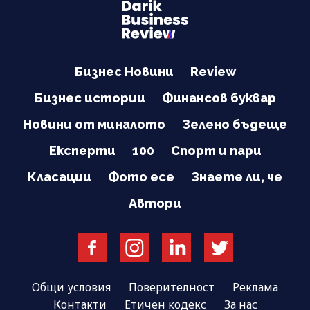
Бизнес Новини
Review
Бизнес истории
Финансов буквар
Новини от миналото
Зелено бъдеще
Експерти
100
Спорт и пари
Класации
Фото есе
Знаете ли, че
Автори
Общи условия
Поверителност
Реклама
Контакти
Етичен кодекс
За нас