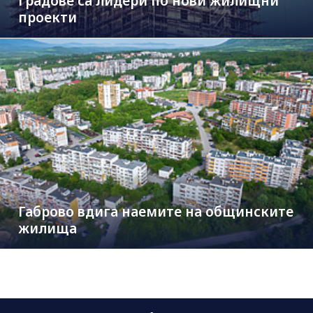
градове са лидери по нови жилищни
проекти
Габрово вдига наемите на общинските
жилища