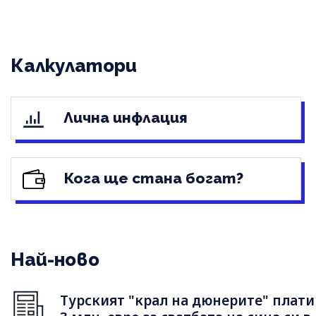
Калкулатори
Лична инфлация
Кога ще стана богат?
Най-ново
Турският "крал на дюнерите" плати