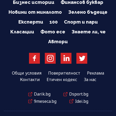
Бизнес истории
Финансов буквар
Новини от миналото
Зелено бъдеще
Експерти
100
Спорт и пари
Класации
Фото есе
Знаете ли, че
Автори
Общи условия
Поверителност
Реклама
Контакти
Етичен кодекс
За нас
Darik.bg
Dsport.bg
9meseca.bg
Idei.bg