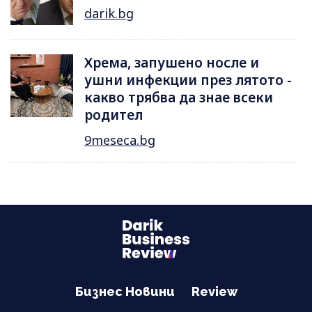
darik.bg
Хрема, запушено носле и
ушни инфекции през лятотo -
какво трябва да знае всеки
родител
9meseca.bg
Бизнес Новини
Review