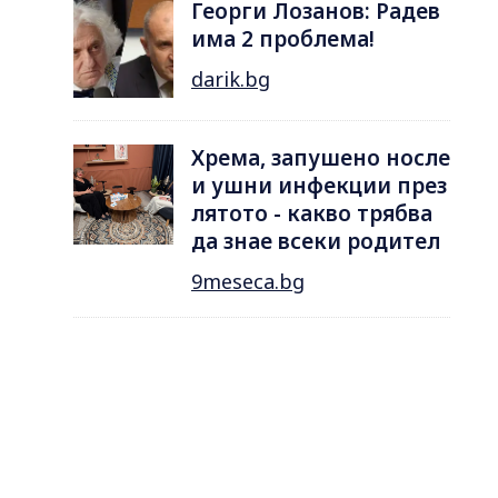
Георги Лозанов: Радев
има 2 проблема!
darik.bg
Хрема, запушено носле
и ушни инфекции през
лятотo - какво трябва
да знае всеки родител
9meseca.bg