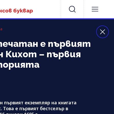
нсов буквар
та
Отпечатан е първият
н Кихот – първия
торията
ан първият екземпляр на книгата
. Това е първият бестселър в