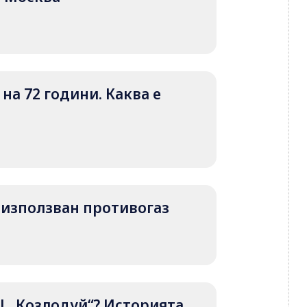
на 72 години. Каква е
 е използван противогаз
Ц „Козлодуй“? Историята