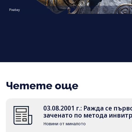
Pixabay
Четете още
03.08.2001 г.: Ражда се пър
заченато по метода инвит
Новини от миналото