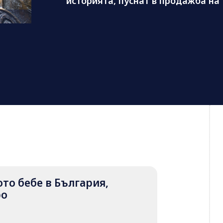
историята, пуснат в продажба на 1
вото бебе в България,
ро