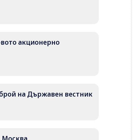
първото акционерно
т брой на Държавен вестник
ад Москва