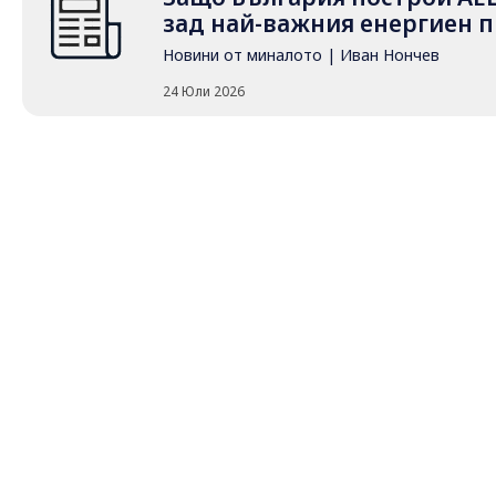
зад най-важния енергиен п
Новини от миналото
|
Иван Нончев
24 Юли 2026