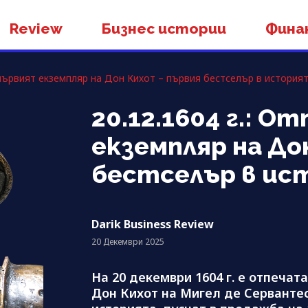
Review
Бизнес истории
Фина
е първият екземпляр на Дон Кихот – първия бестселър в история
20.12.1604 г.: 
екземпляр на До
бестселър в ис
Darik Business Review
20 Декември 2025
На 20 декември 1604 г. е отпечат
Дон Кихот на Мигел де Сервантес