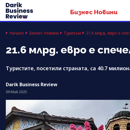
Бизнес Новини
Начало
Бизнес Новини
Туризъм
21.6 млрд. евро е спе
21.6 млрд. евро е спеч
Туристите, посетили страната, са 40.7 милио
Darik Business Review
09 Май 2025