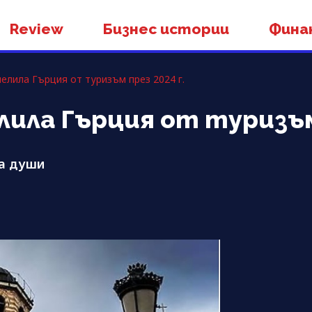
Review
Бизнес истории
Фина
челила Гърция от туризъм през 2024 г.
елила Гърция от туризъм
на души