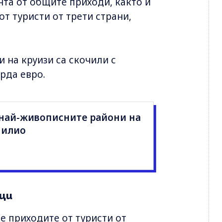
нта от общите приходи, както и
от туристи от трети страни,
 на круизи са скочили с
арда евро.
 най-живописните райони на
Пилио
ци
е приходите от туристи от