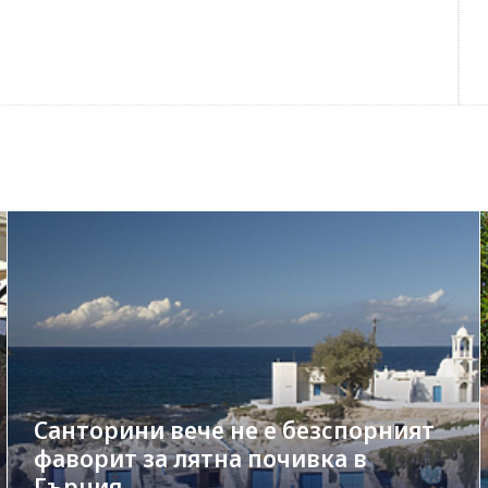
Санторини вече не е безспорният
фаворит за лятна почивка в
Гърция