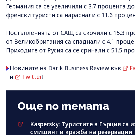
Германия са се увеличили с 3.7 процента до
френски туристи са нараснали с 11.6 процен
Постъпленията от САЩ са скочили с 15.3 пр
от Великобритания са спаднали с 4.1 проце
Приходите от Русия са се сринали с 51.5 пр
Новините на Darik Business Review във
F
и
Twitter
!
Още по темата
Kaspersky: Туристите в Гърция са 
смишинг и кражба на резервации