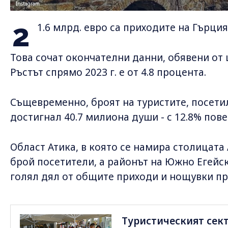
Instagram
2
1.6 млрд. евро са приходите на Гърция
Това сочат окончателни данни, обявени от 
Ръстът спрямо 2023 г. е от 4.8 процента.
Същевременно, броят на туристите, посетили
достигнал 40.7 милиона души - с 12.8% пов
Област Атика, в която се намира столицата
брой посетители, а районът на Южно Егейс
голял дял от общите приходи и нощувки пре
Туристическият сект