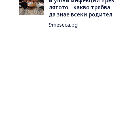
и ушни инфекции през
лятотo - какво трябва
да знае всеки родител
9meseca.bg