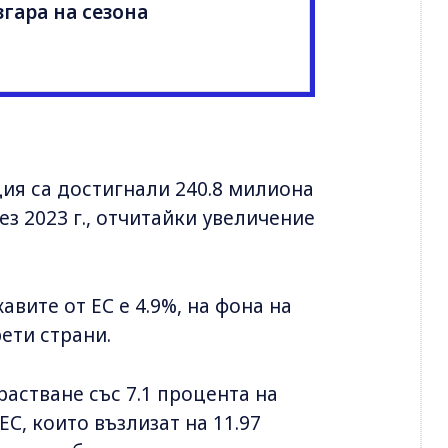
гара на сезона
ия са достигнали 240.8 милиона
рез 2023 г., отчитайки увеличение
вите от ЕС е 4.9%, на фона на
ети страни.
астване със 7.1 процента на
С, които възлизат на 11.97