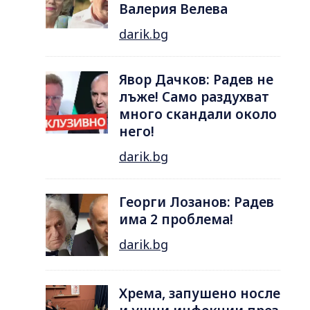
Валерия Велева
darik.bg
Явор Дачков: Радев не
лъже! Само раздухват
много скандали около
него!
darik.bg
Георги Лозанов: Радев
има 2 проблема!
darik.bg
Хрема, запушено носле