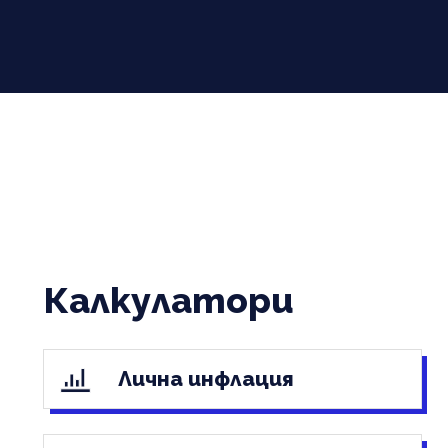
Калкулатори
Лична инфлация