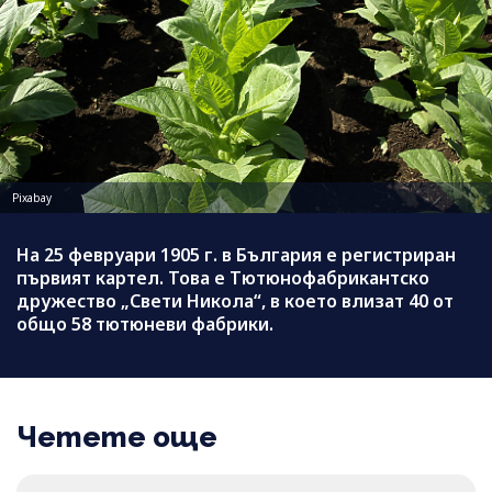
Pixabay
На 25 февруари 1905 г. в България е регистриран
първият картел. Това е Тютюнофабрикантско
дружество „Свети Никола“, в което влизат 40 от
общо 58 тютюневи фабрики.
Четете още