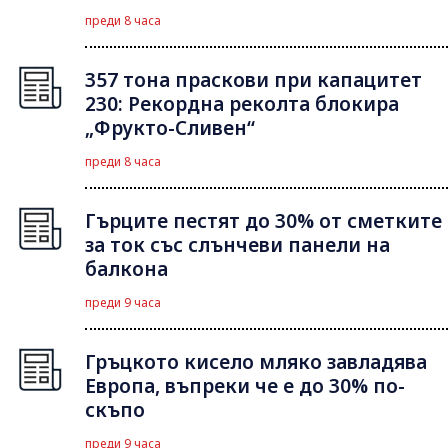
преди 8 часа
357 тона праскови при капацитет
230: Рекордна реколта блокира
„Фрукто-Сливен“
преди 8 часа
Гърците пестят до 30% от сметките
за ток със слънчеви панели на
балкона
преди 9 часа
Гръцкото кисело мляко завладява
Европа, въпреки че е до 30% по-
скъпо
преди 9 часа