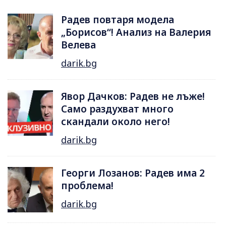
Радев повтаря модела
„Борисов“! Анализ на Валерия
Велева
darik.bg
Явор Дачков: Радев не лъже!
Само раздухват много
скандали около него!
darik.bg
Георги Лозанов: Радев има 2
проблема!
darik.bg