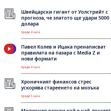
Швейцарски гигант от Уолстрийт с
прогноза, че златото ще удари 5000
долара
преди 4 часа
Павел Колев и Ицака пренаписват
правилата на пазара с Media Z и
нови формати
преди 4 часа
Хроничният финансов стрес
ускорява стареенето на мозъка
преди 5 часа
Милионер разкри кой е най-лошият