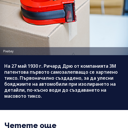
Pixabay
На 27 май 1930 г. Ричард Дрю от компанията 3M
патентова първото самозалепващо се хартиено
тиксо. Първоначално създадено, за да улесни
бояджиите на автомобили при изолирането на
детайли, по-късно води до създаването на
масовото тиксо.
Четете още