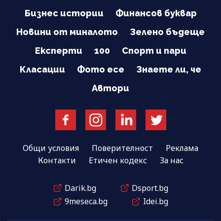
Бизнес истории
Финансов буквар
Новини от миналото
Зелено бъдеще
Експерти
100
Спорт и пари
Класации
Фото есе
Знаете ли, че
Автори
Общи условия
Поверителност
Реклама
Контакти
Етичен кодекс
За нас
Darik.bg
Dsport.bg
9meseca.bg
Idei.bg