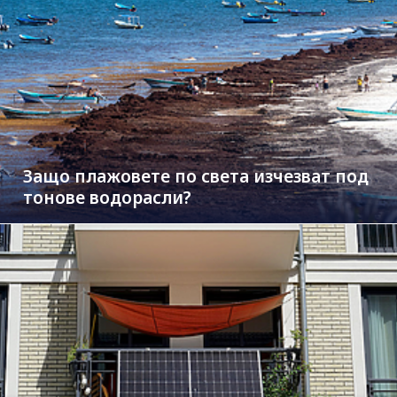
Защо плажовете по света изчезват под
тонове водорасли?