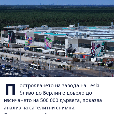
Getty Images
П
острояването на завода на Tesla
близо до Берлин е довело до
изсичането на 500 000 дървета, показва
анализ на сателитни снимки.