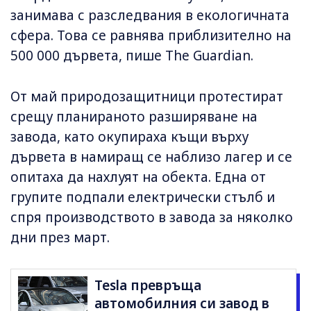
занимава с разследвания в екологичната
сфера. Това се равнява приблизително на
500 000 дървета, пише The Guardian.
От май природозащитници протестират
срещу планираното разширяване на
завода, като окупираха къщи върху
дървета в намиращ се наблизо лагер и се
опитаха да нахлуят на обекта. Една от
групите подпали електрически стълб и
спря производството в завода за няколко
дни през март.
Tesla превръща
автомобилния си завод в