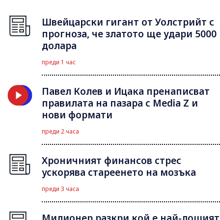
Швейцарски гигант от Уолстрийт с
прогноза, че златото ще удари 5000
долара
преди 1 час
Павел Колев и Ицака пренаписват
правилата на пазара с Media Z и
нови формати
преди 2 часа
Хроничният финансов стрес
ускорява стареенето на мозъка
преди 3 часа
Милионер разкри кой е най-лошият