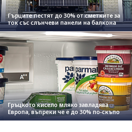
Гърците пестят до 30% от сметките за
ток със слънчеви панели на балкона
Гръцкото кисело мляко завладява
Европа, въпреки че е до 30% по-скъпо