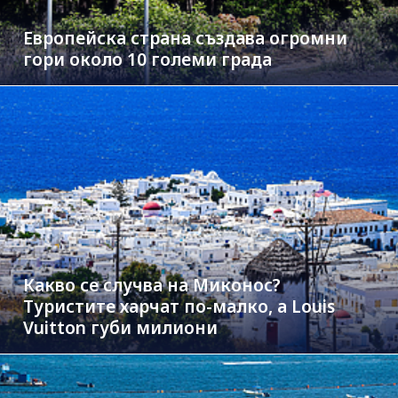
Европейска страна създава огромни
гори около 10 големи града
Какво се случва на Миконос?
Туристите харчат по-малко, а Louis
Vuitton губи милиони