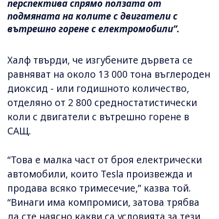
перспектива спрямо ползата от
подмяната на колите с двигатели с
вътрешно горене с електромобили”.
Халф твърди, че изгубените дървета се
равняват на около 13 000 тона въглероден
диоксид - или годишното количество,
отделяно от 2 800 средностатистически
коли с двигатели с вътрешно горене в
САЩ.
“Това е малка част от броя електрически
автомобили, които Tesla произвежда и
продава всяко тримесечие,” казва той.
“Винаги има компромиси, затова трябва
да сте наясно какви са условията за тези