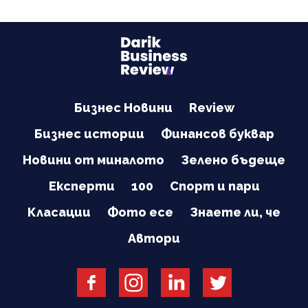
Бизнес Новини
Review
Бизнес истории
Финансов буквар
Новини от миналото
Зелено бъдеще
Експерти
100
Спорт и пари
Класации
Фото есе
Знаете ли, че
Автори