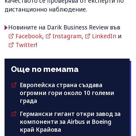
качеството се проверява от експерти по
дистанционно наблюдение.
Новините на Darik Business Review във
Facebook
,
Instagram
,
LinkedIn
и
Twitter
!
Още по темата
Европейска страна създава
огромни гори около 10 големи
града
Германски гигант откри завод за
компоненти за Airbus и Boeing
край Крайова