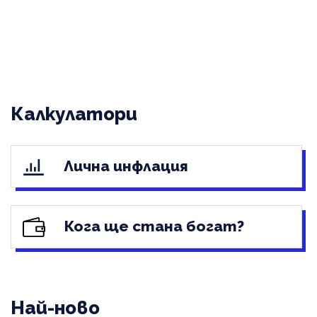
Калкулатори
Лична инфлация
Кога ще стана богат?
Най-ново