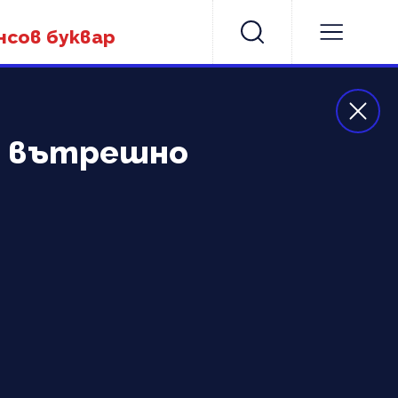
нсов буквар
с вътрешно