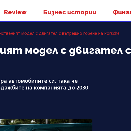
Review
Бизнес истории
Фина
нственият модел с двигател с вътрешно горене на Porsche
ият модел с двигател 
ра автомобилите си, така че
одажбите на компанията до 2030