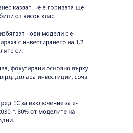
нес казват, че e-горивата ще
или от висок клас.
збягват нови модели с e-
жираха с инвестирането на 1.2
лите си.
ива, фокусирани основно върху
млрд. долара инвестиции, сочат
пред ЕС за изключение за e-
2030 г. 80% от моделите на
рдни.