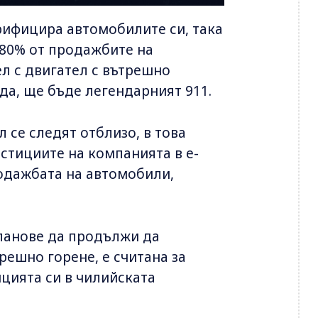
рифицира автомобилите си, така
 80% от продажбите на
ел с двигател с вътрешно
да, ще бъде легендарният 911.
 се следят отблизо, в това
стициите на компанията в е-
родажбата на автомобили,
планове да продължи да
решно горене, е считана за
ицията си в чилийската