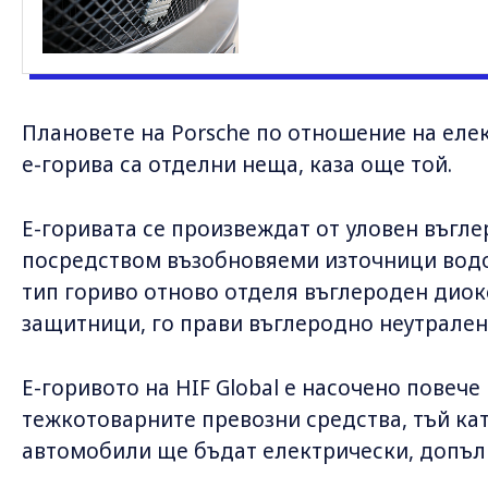
Плановете на Porsche по отношение на еле
e-горива са отделни неща, каза още той.
E-горивата се произвеждат от уловен въгл
посредством възобновяеми източници водо
тип гориво отново отделя въглероден диок
защитници, го прави въглеродно неутрален
Е-горивото на HIF Global е насочено повеч
тежкотоварните превозни средства, тъй ка
автомобили ще бъдат електрически, допъл