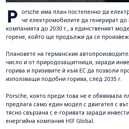
P
orsche има план постепенно да елект
че електромобилите да генерират до
компанията до 2030 г., а единственият мод
горене, който ще продължи да се произвеж
Плановете на германския автопроизводител
число и от природозащитници, заради инве
горива и призивите ѝ към ЕС да позволи п
използващи подобни горива, след 2035 г.
Porsche, която преди това не е обявявала 
предлага само един модел с двигател с вът
тясно свързана с е-горивата заради инвест
енергийна компания HIF Global.