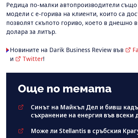
Редица по-малки автопроизводители също 
модели с e-горива на клиенти, които са дос
позволят скъпото гориво, което в днешно в
долара за литър.
Новините на Darik Business Review във
F
и
Twitter
!
Още по темата
Синът на Майкъл Дeл и бивш кадър
съхранение на енергия във всеки 
Може ли Stellantis в сръбския Краг