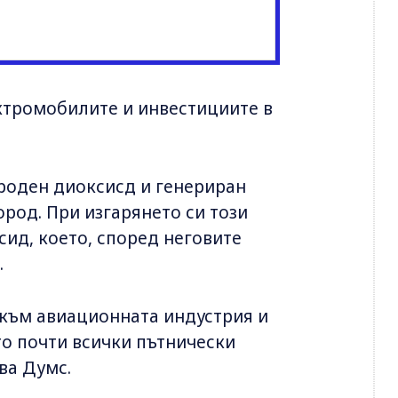
ктромобилите и инвестициите в
ероден диоксисд и генериран
род. При изгарянето си този
сид, което, според неговите
.
е към авиационната индустрия и
то почти всички пътнически
ва Думс.