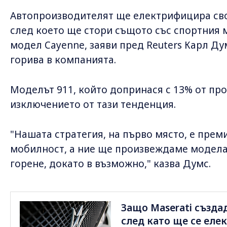
Автопроизводителят ще електрифицира сво
след което ще стори същото със спортния 
модел Cayenne, заяви пред Reuters Карл Дум
горива в компанията.
Моделът 911, който допринася с 13% от про
изключението от тази тенденция.
"Нашата стратегия, на първо място, е пре
мобилност, а ние ще произвеждаме модела 
горене, докато в възможно," казва Думс.
Защо Maserati създа
след като ще се еле