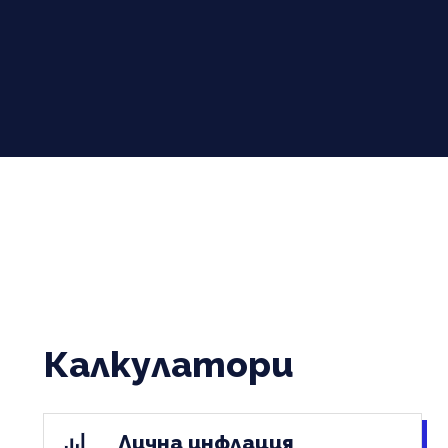
Калкулатори
Лична инфлация