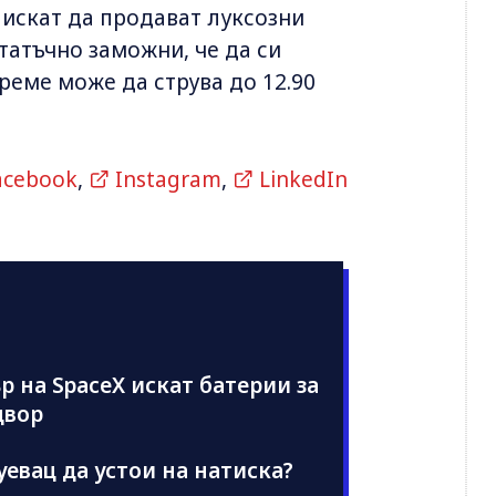
искат да продават луксозни
татъчно заможни, че да си
реме може да струва до 12.90
acebook
,
Instagram
,
LinkedIn
 на SpaceX искат батерии за
двор
уевац да устои на натиска?