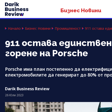
Бизнес Новини
Начало
Бизнес Новини
Промишленост
911 остава еди
911 остава единствен
горене на Porsche
Porsche има план постепенно да електрифици
електромобилите да генерират до 80% от пр
Darik Business Review
26 Юли 2023