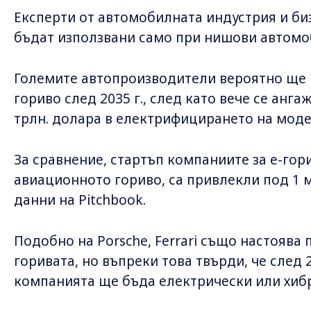
Експерти от автомобилната индустрия и биз
бъдат използвани само при нишови автомоб
Големите автопроизводители вероятно ще и
гориво след 2035 г., след като вече се анга
трлн. долара в електрифицирането на моде
За сравнение, стартъп компаниите за e-гор
авиационното гориво, са привлекли под 1 
данни на Pitchbook.
Подобно на Porsche, Ferrari също настоява 
горивата, но въпреки това твърди, че след 
компанията ще бъда електрически или хиб