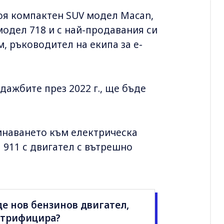
я компактен SUV модел Macan,
модел 718 и с най-продавания си
, ръководител на екипа за e-
дажбите през 2022 г., ще бъде
минаването към електрическа
911 с двигател с вътрешно
де нов бензинов двигател,
ктрифицира?