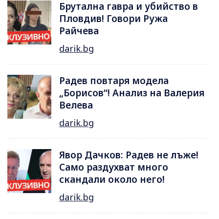
Брутална гавра и убийство в
Пловдив! Говори Ружа
Райчева
darik.bg
Радев повтаря модела
„Борисов“! Анализ на Валерия
Велева
darik.bg
Явор Дачков: Радев не лъже!
Само раздухват много
скандали около него!
darik.bg