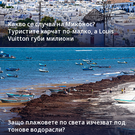
Какво се случва на Миконос?
Туристите харчат по-малко, а Louis
Vuitton губи милиони
Защо плажовете по света изчезват под
тонове водорасли?