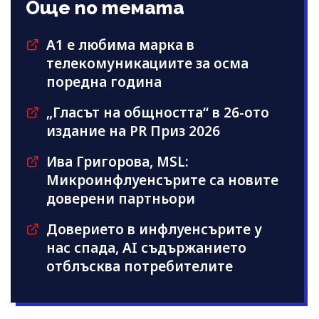
Още по темата
А1 е любима марка в
телекомуникациите за осма
поредна година
„Гласът на общността“ в 26-ото
издание на PR Приз 2026
Ива Григорова, MSL:
Микроинфлуенсърите са новите
доверени партньори
Доверието в инфлуенсърите у
нас спада, AI съдържанието
отблъсква потребителите