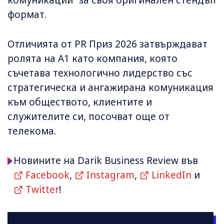
комуникации“ за своя оригинален стендъп
формат.
Отличията от PR Приз 2026 затвърждават
ролята на А1 като компания, която
съчетава технологично лидерство със
стратегическа и ангажирана комуникация
към обществото, клиентите и
служителите си, посочват още от
телекома.
Новините на Darik Business Review във
Facebook
,
Instagram
,
LinkedIn
и
Twitter
!