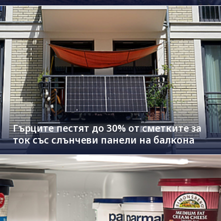
Гърците пестят до 30% от сметките за
ток със слънчеви панели на балкона