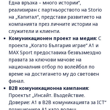
Една връзка – много истории“,
реализиран с партньорството на Storio
на „Капитал“, представи развитието на
компанията през личните истории на
служители и клиенти.
Комуникационен проект на медия:
С
проекта „Когато България играе“ A1 и
MAX Sport предоставиха безвъзмездно
правата за ключови мачове на
националния отбор по волейбол по
време на достигането му до световен
финал.
B2B комуникационна кампания:
Проектът „Инсайт. Въздействие.
Доверие: А1 в B2B комуникацията за ICT“
позиционира А1 като водещ