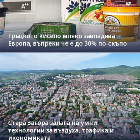
Гръцкото кисело мляко завладява
Европа, въпреки че е до 30% по-скъпо
Стара Загора залага на умни
технологии за въздуха, трафика и
икономиката