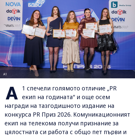
А1
А
1 спечели голямото отличие „PR
екип на годината“ и още осем
награди на тазгодишното издание на
конкурса PR Приз 2026. Комуникационният
екип на телекома получи признание за
цялостната си работа с общо пет първи и