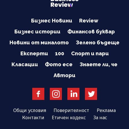
Бизнес Новини
Review
Бизнес истории
Финансов буквар
Новини от миналото
Зелено бъдеще
Експерти
100
Спорт и пари
Класации
Фото есе
Знаете ли, че
Автори
Общи условия
Поверителност
Реклама
Контакти
Етичен кодекс
За нас