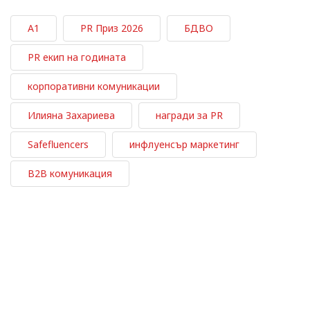
А1
PR Приз 2026
БДВО
PR екип на годината
корпоративни комуникации
Илияна Захариева
награди за PR
Safefluencers
инфлуенсър маркетинг
B2B комуникация