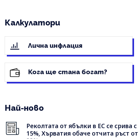
Калкулатори
Лична инфлация
Кога ще стана богат?
Най-ново
Реколтата от ябълки в ЕС се срива с
15%, Хърватия обаче отчита ръст от