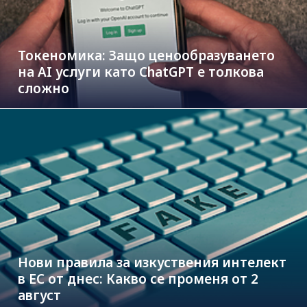
Токеномика: Защо ценообразуването
на AI услуги като ChatGPT е толкова
сложно
Нови правила за изкуствения интелект
в ЕС от днес: Какво се променя от 2
август