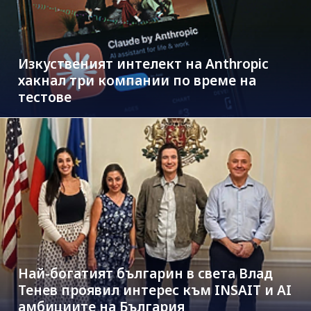
Изкуственият интелект на Anthropic
хакнал три компании по време на
тестове
Най-богатият българин в света Влад
Тенев проявил интерес към INSAIT и AI
амбициите на България