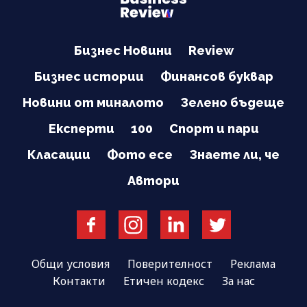
Бизнес Новини
Review
Бизнес истории
Финансов буквар
Новини от миналото
Зелено бъдеще
Експерти
100
Спорт и пари
Класации
Фото есе
Знаете ли, че
Автори
Общи условия
Поверителност
Реклама
Контакти
Етичен кодекс
За нас