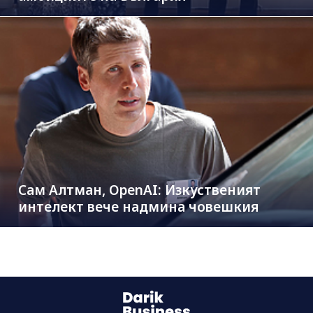
Сам Алтман, OpenAI: Изкуственият
интелект вече надмина човешкия