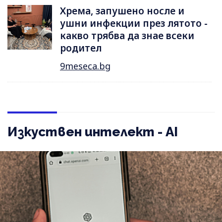
Хрема, запушено носле и
ушни инфекции през лятотo -
какво трябва да знае всеки
родител
9meseca.bg
Изкуствен интелект - AI