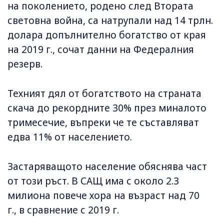
на поколението, родено след Втората
световна война, са натрупали над 14 трлн.
долара допълнително богатство от края
на 2019 г., сочат данни на Федералния
резерв.
Техният дял от богатството на страната
скача до рекордните 30% през миналото
тримесечие, въпреки че те съставляват
едва 11% от населението.
Застаряващото население обяснява част
от този ръст. В САЩ има с около 2.3
милиона повече хора на възраст над 70
г., в сравнение с 2019 г.