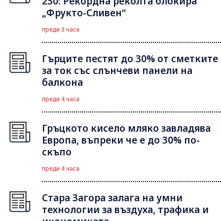
230: Рекордна реколта блокира
„Фрукто-Сливен“
преди 3 часа
Гърците пестят до 30% от сметките
за ток със слънчеви панели на
балкона
преди 4 часа
Гръцкото кисело мляко завладява
Европа, въпреки че е до 30% по-
скъпо
преди 4 часа
Стара Загора залага на умни
технологии за въздуха, трафика и