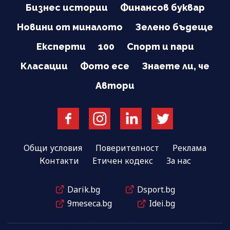
Бизнес истории
Финансов буквар
Новини от миналото
Зелено бъдеще
Експерти
100
Спорт и пари
Класации
Фото есе
Знаете ли, че
Автори
Общи условия
Поверителност
Реклама
Контакти
Етичен кодекс
За нас
Darik.bg
Dsport.bg
9meseca.bg
Idei.bg