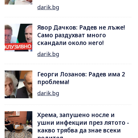
darik.bg
Явор Дачков: Радев не лъже!
Само раздухват много
скандали около него!
darik.bg
Георги Лозанов: Радев има 2
проблема!
darik.bg
Хрема, запушено носле и
ушни инфекции през лятотo -
какво трябва да знае всеки
родител