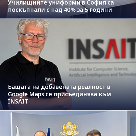
Училищните униформи в София са
поскъпнали с над 40% за 5 години
Бащата на добавената реалност в
Google Maps се присъединява към
INSAIT