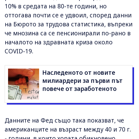
10% в средата на 80-те години, но
оттогава почти се е удвоил, според данни
на Бюрото за трудова статистика, въпреки
че мнозина са се пенсионирали по-рано в
началото на здравната криза около
COVID-19.
Наследеното от новите
милиардери за първи път
повече от заработеното
Данните на Фед също така показват, че
американците на възраст между 40 и 70 г.
- години, в които хората обикновено