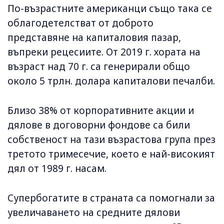
По-възрастните американци също така се
облагодетелстват от доброто
представяне на капиталовия пазар,
въпреки рецесиите. От 2019 г. хората на
възраст над 70 г. са генерирали общо
около 5 трлн. долара капиталови печалби.
Близо 38% от корпоративните акции и
дялове в договорни фондове са били
собственост на тази възрастова група през
третото тримесечие, което е най-високият
дял от 1989 г. насам.
Супербогатите в страната са помогнали за
увеличаването на средните дялови