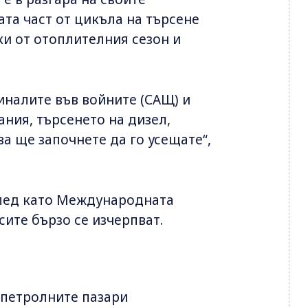
та част от цикъла на търсене
ки от отоплителния сезон и
иналите във войните (САЩ) и
ния, търсенето на дизел,
ва ще започнете да го усещате“,
след като Международната
сите бързо се изчерпват.
е петролните пазари