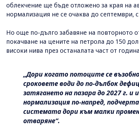
облекчение ще бъде отложено за края на ав
нормализация не се очаква до септември, 
Но още по-дълго забавяне на повторното 
покачване на цените на петрола до 150 дол
високи нива през останалата част от година
„Дори когато потоците се възобно
сроковете води до по-дълбок дефи
затягането на пазара до 2027 г. и
нормализация по-напред, подчерт
системата дори към малки промен
отваряне“.