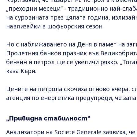
„преходни месеци“ - традиционно най-слаба
на суровината през цялата година, излизай
навлизайки в шофьорския сезон.
Но с наближаването на Деня в памет на заг
Пролетния банков празник във Великобрита
бензин и петрол ще се увеличи рязко. „Тога
каза Къри.
Цените на петрола скочиха отново вчера, 
агенция по енергетика предупреди, че запа
„Привидна стабилност“
Анализатори на Societe Generale заявиха, ч