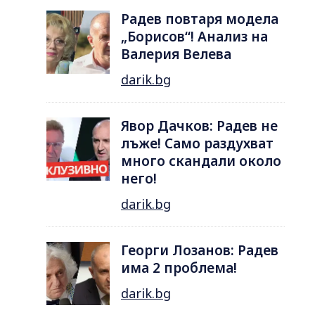
Радев повтаря модела
„Борисов“! Анализ на
Валерия Велева
darik.bg
Явор Дачков: Радев не
лъже! Само раздухват
много скандали около
него!
darik.bg
Георги Лозанов: Радев
има 2 проблема!
darik.bg