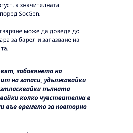
густ, а значителната
според SocGen.
отваряне може да доведе до
ара за барел и запазване на
та.
вят, забавянето на
цит на запаси, удължавайки
 изтласквайки пълната
авайки колко чувствителна е
и във времето за повторно