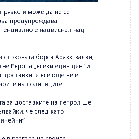
 рязко и може да не се
 това предупреждават
отенциално е надвиснал над
стоковата борса Abaxx, заяви,
гне Европа „всеки един ден“ и
с доставките все още не е
арите на политиците.
та за доставките на петрол ще
ълвайки, че след като
линейни“.
 е в разгара на своите