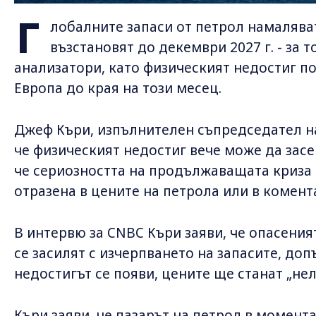
Г
лобалните запаси от петрол намаляват
възстановят до декември 2027 г. - за
анализатори, като физическият недостиг п
Европа до края на този месец.
Джеф Къри, изпълнителен съпредседател на 
че физическият недостиг вече може да засе
че сериозността на продължаващата криза 
отразена в цените на петрола или в комент
В интервю за CNBC Къри заяви, че опасения
се засилят с изчерпването на запасите, доп
недостигът се появи, цените ще станат „не
Къри заяви, че пазарът на петрол в момента