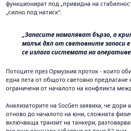
функционират под „привидна на стабилност
„силно под натиск“.
„Запасите намаляват бързо, а кри
малък дял от световните запаси е 
се излага системата на оперативе
Потоците през Ормузкия проток - които об
една пета от общото световно предлагане на
ограничени от началото на конфликта межд
Анализаторите на SocGen заявиха, че дори 
отново до началото на юни, сложната физич
включваща транзит на танкери, разтоварва