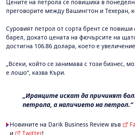
Цените на петрола се повишиха в понеделн
преговорите между Вашингтон и Техеран, ко
Суровият петрол от сорта брент се повиши с
барел, докато цената на фючърсите на щат
достигна 106.86 долара, което е увеличение 
„Всеки, който се занимава с този бизнес, м
е лошо“, казва Къри.
„Иранците искат да причинят болк
петрола, а наличието на петрол.“
Новините на Darik Business Review във
F
и
Twitter
!