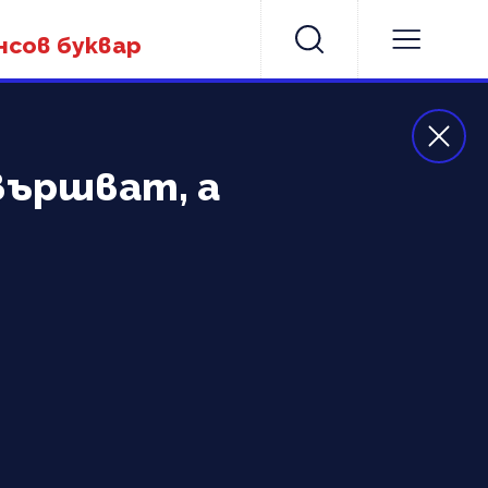
нсов буквар
вършват, а