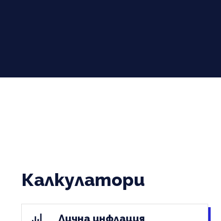
Калкулатори
Лична инфлация