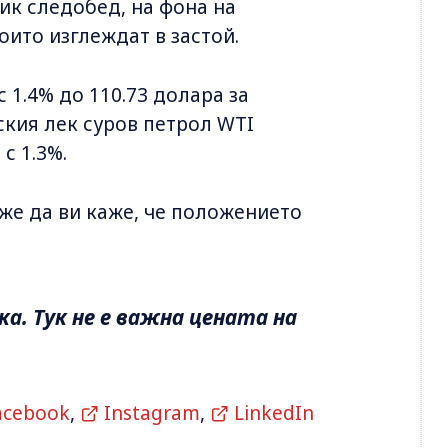
ик следобед, на фона на
ито изглеждат в застой.
 1.4% до 110.73 долара за
ския лек суров петрол WTI
с 1.3%.
оже да ви каже, че положението
а. Тук не е важна цената на
acebook
,
Instagram
,
LinkedIn