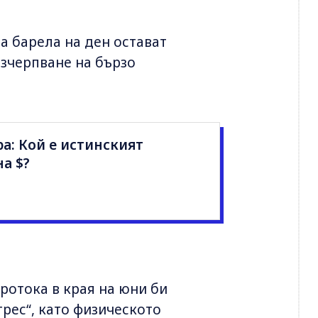
а барела на ден остават
зчерпване на бързо
а: Кой е истинският
на $?
ротока в края на юни би
рес“, като физическото