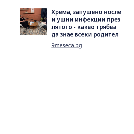
Хрема, запушено носле
и ушни инфекции през
лятотo - какво трябва
да знае всеки родител
9meseca.bg