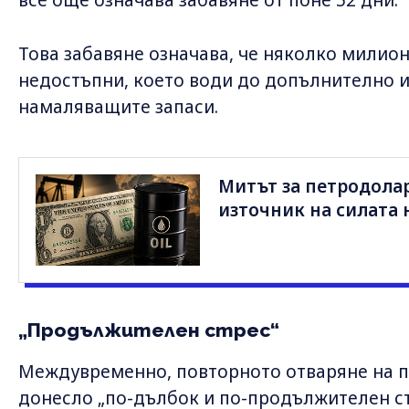
все още означава забавяне от поне 52 дни.
Това забавяне означава, че няколко милион
недостъпни, което води до допълнително и
намаляващите запаси.
Митът за петродолар
източник на силата 
„Продължителен стрес“
Междувременно, повторното отваряне на п
донесло „по-дълбок и по-продължителен ст