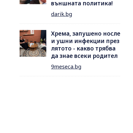
външната политика!
darik.bg
Хрема, запушено носле
и ушни инфекции през
лятотo - какво трябва
да знае всеки родител
9meseca.bg