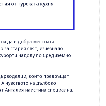
стия от турската кухня
о и да е добра местната
 за стария свят, изчезнало
 курорти надолу по Средиземно
дърводелци, които превръщат
 А чувството на дълбоко
т Анталия наистина специална.