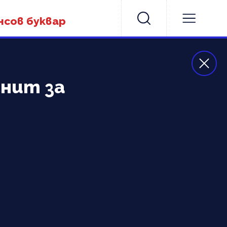
нсов буквар
гнит за