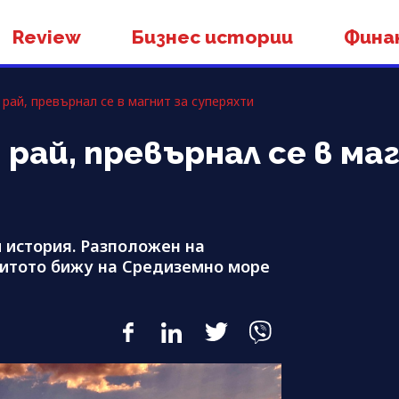
Review
Бизнес истории
Фина
 рай, превърнал се в магнит за суперяхти
рай, превърнал се в ма
и история. Разположен на
критото бижу на Средиземно море