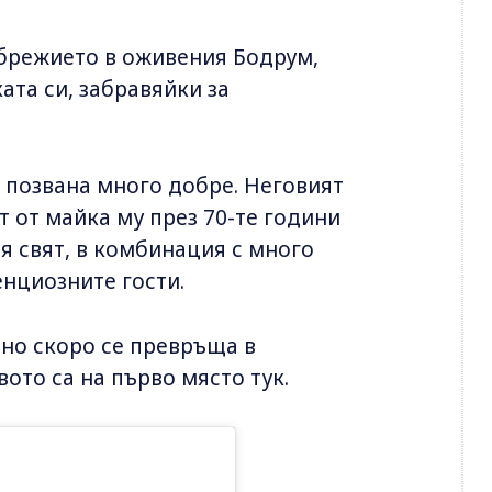
йбрежието в оживения Бодрум,
ата си, забравяйки за
 позвана много добре. Неговият
ит от майка му през 70-те години
ия свят, в комбинация с много
енциозните гости.
 но скоро се превръща в
ото са на първо място тук.