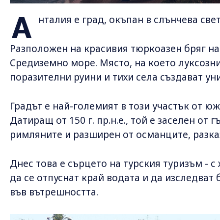
А
нталия е град, окъпан в слънчева све
Разположен на красивия тюркоазен бряг на 
Средиземно море. Място, на което луксозн
поразителни руини и тихи села създават ун
Градът е най-големият в този участък от ю
Датиращ от 150 г. пр.н.е., той е заселен от 
римляните и разширен от османците, разказ
Днес това е сърцето на турския туризъм - с
да се отпуснат край водата и да изследват
във вътрешността.