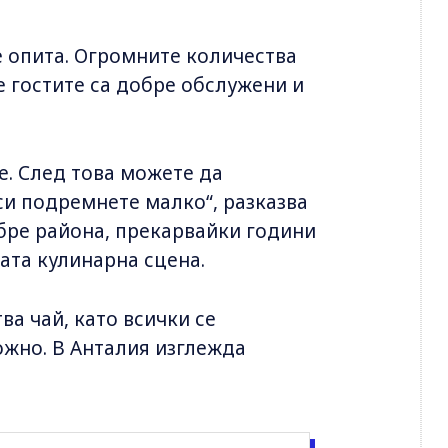
се опита. Огромните количества
е гостите са добре обслужени и
е. След това можете да
 си подремнете малко“, разказва
обре района, прекарвайки години
ната кулинарна сцена.
ва чай, като всички се
ожно. В Анталия изглежда