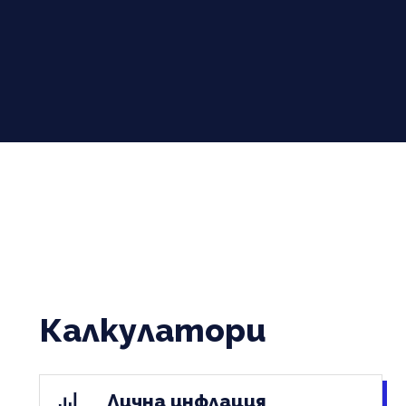
Калкулатори
Лична инфлация