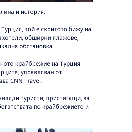
тлина и история.
Турция, той е скритото бижу на
и хотели, обширни плажове,
икална обстановка.
жното крайбрежие на Турция.
гърците, управляван от
ва CNN Travel.
 хиляди туристи, пристигащи, за
 богатствата по крайбрежието и