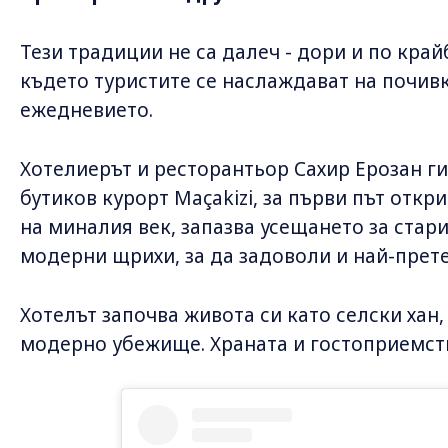
Тези традиции не са далеч - дори и по кра
където туристите се наслаждават на почивк
ежедневието.
Хотелиерът и ресторантьор Сахир Ерозан ги
бутиков курорт Maçakizi, за първи път откр
на миналия век, запазва усещането за стар
модерни щрихи, за да задоволи и най-прет
Хотелът започва живота си като селски хан,
модерно убежище. Храната и гостоприемств