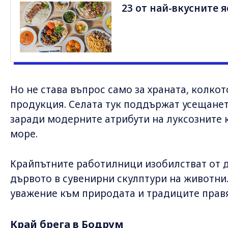
23 от най-вкусните я
Но не става въпрос само за храната, колкот
продукция. Селата тук поддържат усещането
заради модерните атрибути на луксозните
море.
Крайпътните работилници изобилстват от 
дървото в сувенирни скулптури на животни.
уважение към природата и традиците правя
Край брега в Бодрум