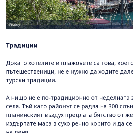
Pixabay
Традиции
Докато хотелите и плажовете са това, коет
пътешественици, не е нужно да ходите дале
турски традиции.
А нищо не е по-традиционно от неделната 
села. Тъй като районът се радва на 300 слъ
планинският въздух предлага бягство от ж
издърпате маса в сухо речно корито и да с
на деня.