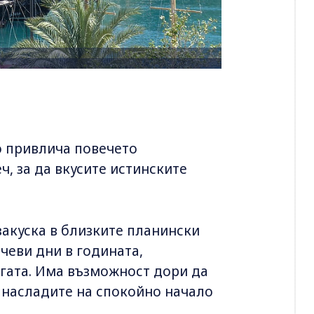
о привлича повечето
ч, за да вкусите истинските
закуска в близките планински
нчеви дни в годината,
егата. Има възможност дори да
е насладите на спокойно начало