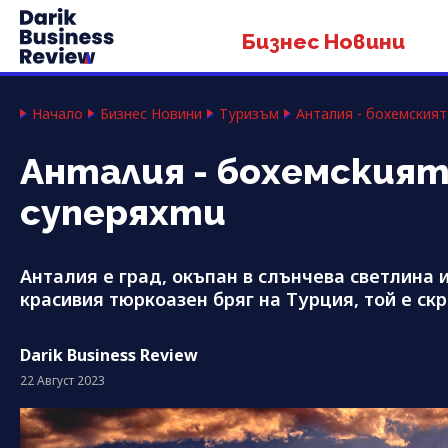
Бизнес Новини
Начало
Бизнес Новини
Туризъм
Анталия - бохемският
Анталия - бохемският 
суперяхти
Анталия е град, окъпан в слънчева светлина 
красивия тюркоазен бряг на Турция, той е с
Darik Business Review
22 Август 2023