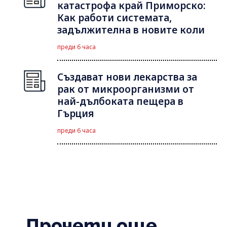
катастрофа край Приморско:
Как работи системата,
задължителна в новите коли
преди 6 часа
Създават нови лекарства за
рак от микроорганизми от
най-дълбоката пещера в
Гърция
преди 6 часа
Прочети още