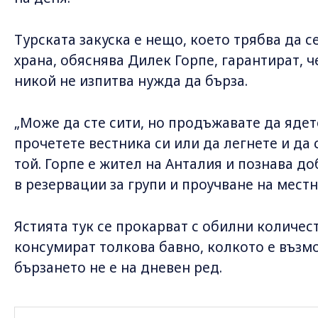
Турската закуска е нещо, което трябва да 
храна, обяснява Дилек Горпе, гарантират, ч
никой не изпитва нужда да бърза.
„Може да сте сити, но продъжавате да ядет
прочетете вестника си или да легнете и да
той. Горпе е жител на Анталия и познава д
в резервации за групи и проучване на мест
Ястията тук се прокарват с обилни количест
консумират толкова бавно, колкото е възм
бързането не е на дневен ред.