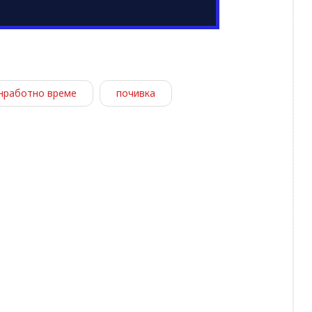
нработно време
почивка