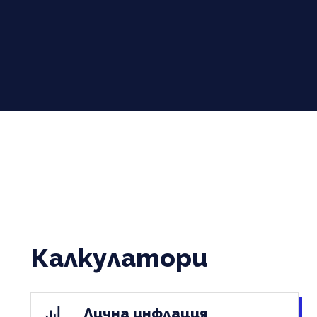
Калкулатори
Лична инфлация