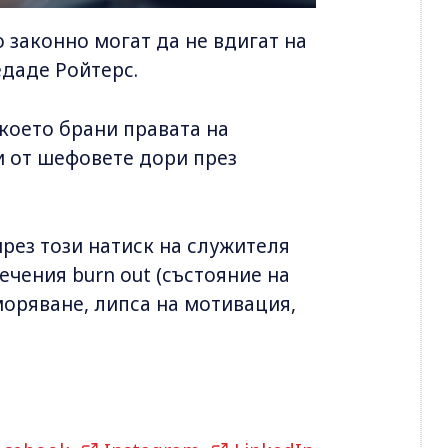
 законно могат да не вдигат на
едаде Ройтерс.
което брани правата на
и от шефовете дори през
чрез този натиск на служителя
речения burn out (състояние на
моряване, липса на мотивация,