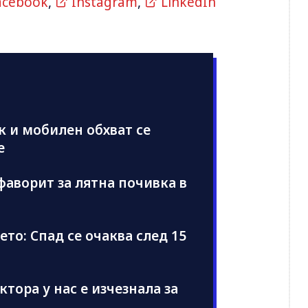
acebook
,
Instagram
,
LinkedIn
к и мобилен обхват се
е
фаворит за лятна почивка в
то: Спад се очаква след 15
ектора у нас е изчезнала за