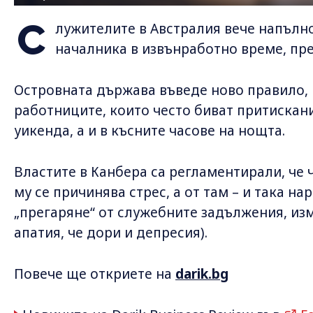
С
лужителите в Австралия вече напълно
началника в извънработно време, пр
Островната държава въведе ново правило, 
работниците, които често биват притискан
уикенда, а и в късните часове на нощта.
Властите в Канбера са регламентирали, че 
му се причинява стрес, а от там – и така на
„прегаряне“ от служебните задължения, из
апатия, че дори и депресия).
Повече ще откриете на
darik.bg