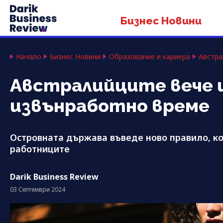
Бизнес Новини
Начало
Бизнес Новини
Образование и кариера
Австра
Австралийците вече и
извънработно време
Островната държава въведе ново правило, ко
работниците
Darik Business Review
03 Септември 2024