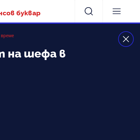
нсов буквар
 време
т на шефа в