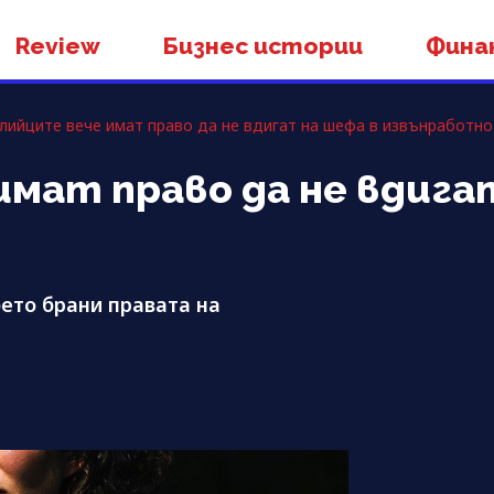
Review
Бизнес истории
Фина
лийците вече имат право да не вдигат на шефа в извънработно
мат право да не вдига
ето брани правата на