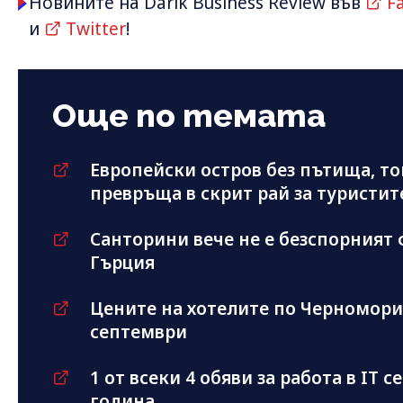
Новините на Darik Business Review във
F
и
Twitter
!
Още по темата
Европейски остров без пътища, то
превръща в скрит рай за туристит
Санторини вече не е безспорният 
Гърция
Цените на хотелите по Черноморие
септември
1 от всеки 4 обяви за работа в IT с
година