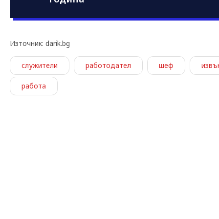
Източник: darik.bg
служители
работодател
шеф
извъ
работа